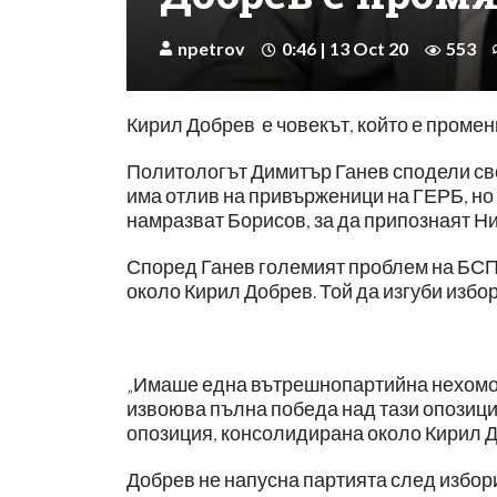
npetrov
0:46 | 13 Oct 20
553
Кирил Добрев е човекът, който е проме
Политологът Димитър Ганев сподели сво
има отлив на привърженици на ГЕРБ, но т
намразват Борисов, за да припознаят Ни
Според Ганев големият проблем на БСП 
около Кирил Добрев. Той да изгуби избор
„Имаше една вътрешнопартийна нехомог
извоюва пълна победа над тази опозици
опозиция, консолидирана около Кирил До
Добрев не напусна партията след избор