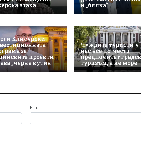
керска атака
и „билка“
орги Клисурски:
вестиционната
Чуждите туристи у
ограма за
нас все по-често
щинските проекти
предпочитат градс
тава „черна кутия
туризъм, а не море
Email