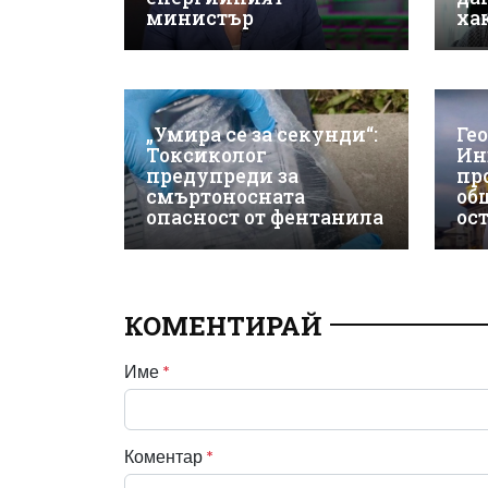
министър
ха
„Умира се за секунди“:
Ге
Токсиколог
Ин
предупреди за
пр
смъртоносната
об
опасност от фентанила
ос
КОМЕНТИРАЙ
Име
*
Коментар
*