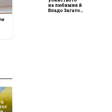
на любимия й
Владо Загато...
he
та
лът
ин