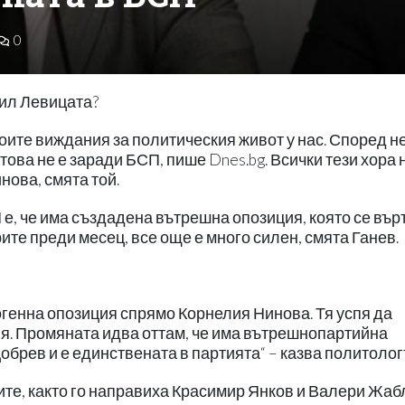
0
нил Левицата?
ите виждания за политическия живот у нас. Според н
ова не е заради БСП, пише Dnes.bg. Всички тези хора 
нова, смята той.
е, че има създадена вътрешна опозиция, която се вър
ите преди месец, все още е много силен, смята Ганев.
енна опозиция спрямо Корнелия Нинова. Тя успя да
я. Промяната идва оттам, че има вътрешнопартийна
брев и е единствената в партията“ – казва политолог
ите, както го направиха Красимир Янков и Валери Жа