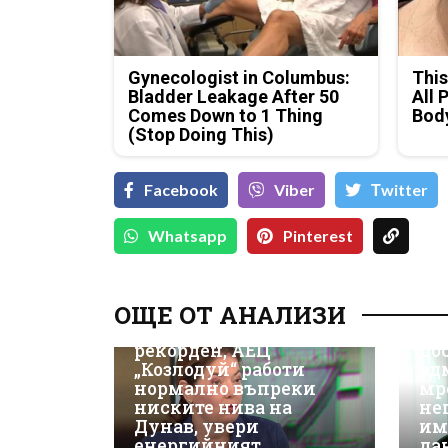
Gynecologist in Columbus:
This
Bladder Leakage After 50
All 
Comes Down to 1 Thing
Bod
(Stop Doing This)
Facebook
Viber
Тwitter
Whatsapp
Pinterest
Д-
Да
ОЩЕ ОТ АНАЛИЗИ
ки
Износът на ток е
Не
рекорден, АЕЦ
до
„Козлодуй“ работи
ад
нормално въпреки
мр
ниските нива на
не
Дунав, увери
им
енергийният
да