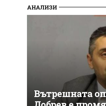
АНАЛИЗИ
Вътрешната оп
Добрев е промя