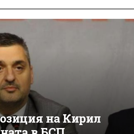
озиция на Кирил
ната в БСП