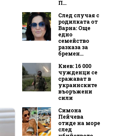
П...
След случая с
родилката от
Варна: Още
едно
семейство
разказа за
бремен...
Киев: 16 000
чужденци се
сражават в
украинските
въоръжени
сили
Симона
Пейчева
отиде на море
след
убийството