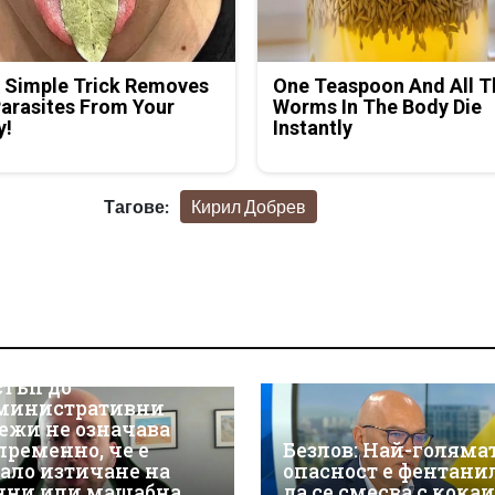
 Simple Trick Removes
One Teaspoon And All T
Parasites From Your
Worms In The Body Die
y!
Instantly
Тагове:
Кирил Добрев
р Християн
скалов, експерт по
берсигурност:
оторизираният
стъп до
министративни
ежи не означава
пременно, че е
Безлов: Най-голяма
ало изтичане на
опасност е фентани
нни или мащабна
да се смесва с кока