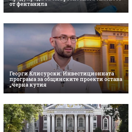
от фентанила
Георги Клисурски: Инвестиционната
програма за общинските проекти остава
„черна кутия