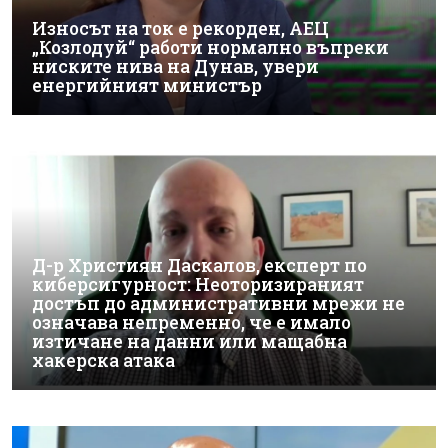
Износът на ток е рекорден, АЕЦ
„Козлодуй“ работи нормално въпреки
ниските нива на Дунав, увери
енергийният министър
Д-р Християн Даскалов, експерт по
киберсигурност: Неоторизираният
достъп до административни мрежи не
означава непременно, че е имало
изтичане на данни или мащабна
хакерска атака