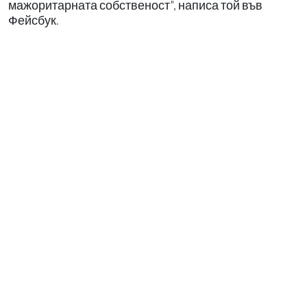
мажоритарната собственост", написа той във
Фейсбук.