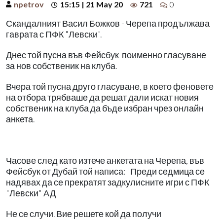
npetrov
15:15 | 21 May 20
721
0
Скандалният Васил Божков - Черепа продължава
гаврата с ПФК "Левски".
Днес той пусна във Фейсбук поименно гласуване
за нов собственик на клуба.
Вчера той пусна друго гласуване, в което феновете
на отбора трябваше да решат дали искат новия
собственик на клуба да бъде избран чрез онлайн
анкета.
Часове след като изтече анкетата на Черепа, във
Фейсбук от Дубай той написа: "Преди седмица се
надявах да се прекратят задкулисните игри с ПФК
"Левски" АД
Не се случи. Вие решете кой да получи