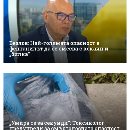
Безлов: Най-голямата опасност е
фентанилът да се смесва с кокаин и
„билка“
„Умира се за секунди“: Токсиколог
предупреди за смъртоносната опасност