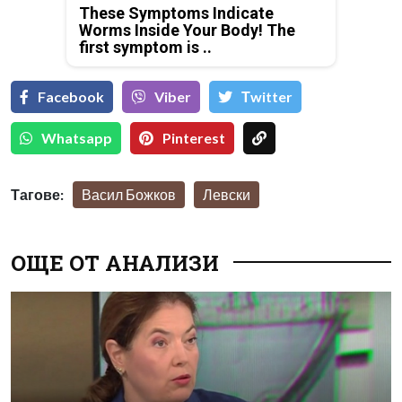
These Symptoms Indicate
Worms Inside Your Body! The
first symptom is ..
Facebook
Viber
Тwitter
Whatsapp
Pinterest
Тагове:
Васил Божков
Левски
ОЩЕ ОТ АНАЛИЗИ