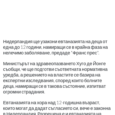
Нидерландия ще узакони евтаназията на деца от
една до 12 години, намиращи се в крайна фаза на
нелечимо заболяване, предаде "Франс прес".
Министърът на здравеопазването Хуго де Йонге
съобщи, че ще подготви съответната нормативна
уредба, а решението на властите се базира на
експертни изследвания, според които болните
деца, намиращи се в такова състояние, изпитват
огромни страдания.
Евтаназията на хора над 12-годишна възраст,
които могат да дадат съгласието си, вече е законна
в Нидерландия. Разрешена е и евтаназията на