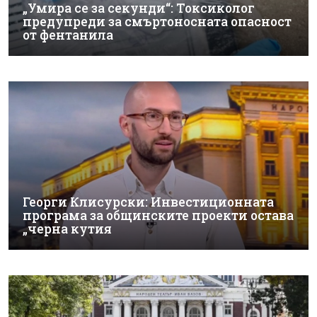
„Умира се за секунди“: Токсиколог
предупреди за смъртоносната опасност
от фентанила
Георги Клисурски: Инвестиционната
програма за общинските проекти остава
„черна кутия