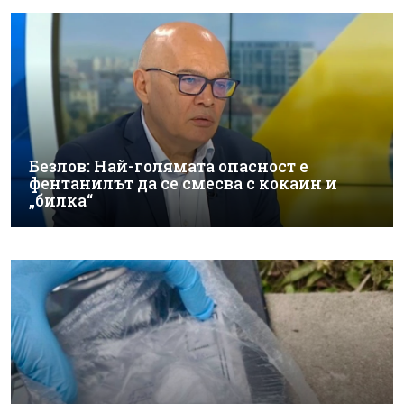
Безлов: Най-голямата опасност е
фентанилът да се смесва с кокаин и
„билка“