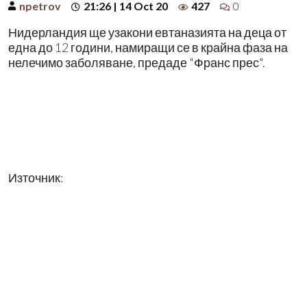
npetrov
21:26 | 14 Oct 20
427
0
Нидерландия ще узакони евтаназията на деца от
една до 12 години, намиращи се в крайна фаза на
нелечимо заболяване, предаде "Франс прес".
Източник: