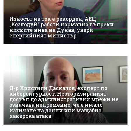
Износът на ток е рекорден, АЕЦ
„Козлодуй“ работи нормално въпреки
ниските нива на Дунав, увери
енергийният министър
Д-р Християн Даскалов, експерт по
киберсигурност: Неоторизираният
достъп до административни мрежи не
означава непременно, че е имало
изтичане на данни или мащабна
хакерска атака