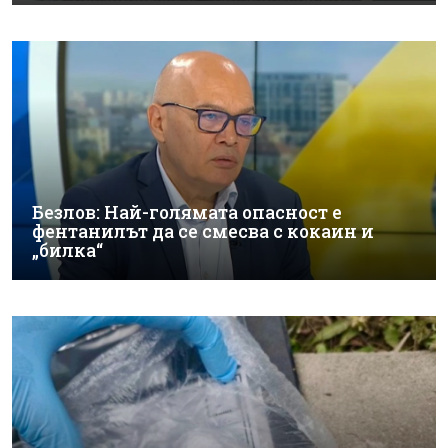
Безлов: Най-голямата опасност е
фентанилът да се смесва с кокаин и
„билка“