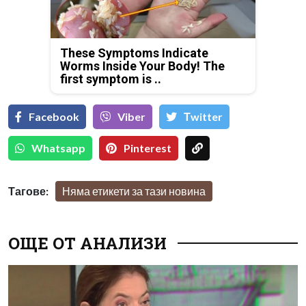
These Symptoms Indicate
Worms Inside Your Body! The
first symptom is ..
Facebook
Viber
Тwitter
Whatsapp
Pinterest
Тагове:
Няма етикети за тази новина
ОЩЕ ОТ АНАЛИЗИ