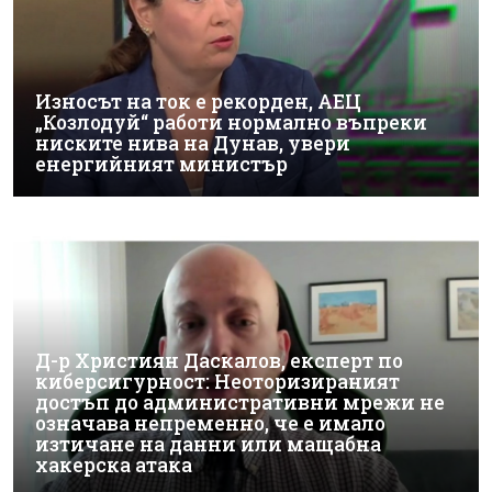
Износът на ток е рекорден, АЕЦ
„Козлодуй“ работи нормално въпреки
ниските нива на Дунав, увери
енергийният министър
Д-р Християн Даскалов, експерт по
киберсигурност: Неоторизираният
достъп до административни мрежи не
означава непременно, че е имало
изтичане на данни или мащабна
хакерска атака