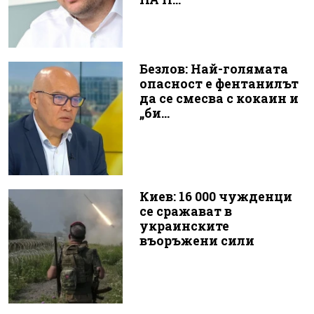
Безлов: Най-голямата
опасност е фентанилът
да се смесва с кокаин и
„би...
Киев: 16 000 чужденци
се сражават в
украинските
въоръжени сили