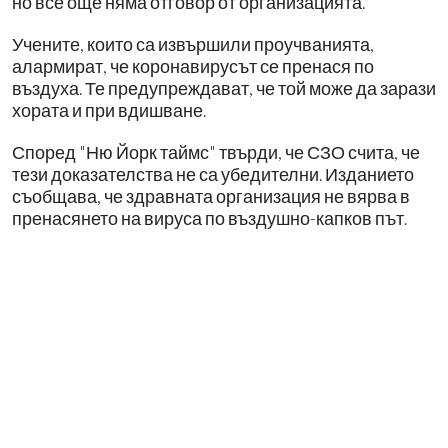
но все още няма отговор от организацията.
Учените, които са извършили проучванията,
алармират, че коронавирусът се пренася по
въздуха. Те предупреждават, че той може да зарази
хората и при вдишване.
Според "Ню Йорк таймс" твърди, че СЗО счита, че
тези доказателства не са убедителни. Изданието
съобщава, че здравната организация не вярва в
пренасянето на вируса по въздушно-капков път.