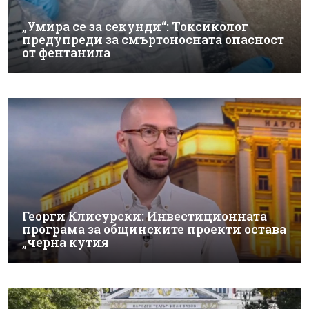
„Умира се за секунди“: Токсиколог
предупреди за смъртоносната опасност
от фентанила
Георги Клисурски: Инвестиционната
програма за общинските проекти остава
„черна кутия