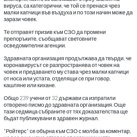
вируса, са категорични, че той се пренася чрез
малки капчици във въздуха и по този начин може да
зарази човек.
Те отправят призив към СЗО да промени
препоръките, съобщават световните
осведомителни агенции.
Здравната организация продължава да твърди, че
коронавирусът се разпространява от човек на
човек и предаването му става чрез малки капчици
от носа или устата, отделящи се при говор,
кашляне или кихане.
Общо 239 учени от 32 държави са изпратили
отворено писмо до здравната организация. Още
тази седмица събраните от тях доказателства ще
бъдат публикувани в здравен журнал.
"Ройтерс" се обърна към СЗО с молба за коментар,