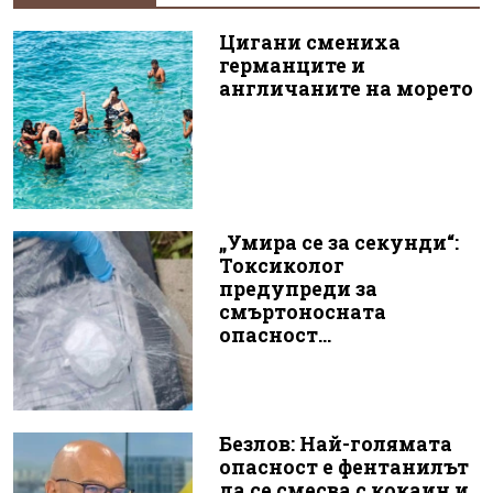
Цигани смениха
германците и
англичаните на морето
„Умира се за секунди“:
Токсиколог
предупреди за
смъртоносната
опасност...
Безлов: Най-голямата
опасност е фентанилът
да се смесва с кокаин и