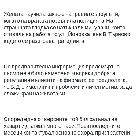
Жената научила какво е направил съпругът ѝ,
когато на вратата позвънила полицията. На
страшната гледка се натъкнали минувачи, които
отивали на работа по ул. „Йоновка” във В. Търново,
където се разиграва трагедията.
По предварителна информация предсмъртно
писмо не е било намерено. Въпреки добрата
репутация и клиенти на фирмата, се предполага,
че В. Д. е имал лични проблеми и личен мотив, за да
сложи край на живота си.
Според една от версиите, той бил затънал на
хазарт и дължал много пари. През последните
месеци контактувал основно с хора, пристрастени