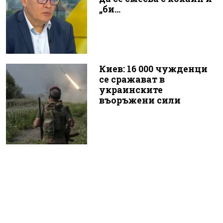
„би...
Киев: 16 000 чужденци
се сражават в
украинските
въоръжени сили