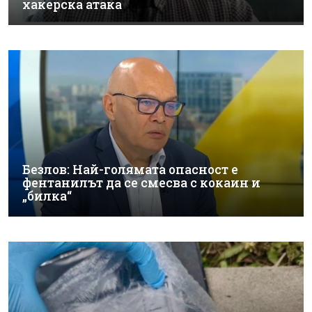
хакерска атака
Безлов: Най-голямата опасност е
фентанилът да се смесва с кокаин и
„билка“