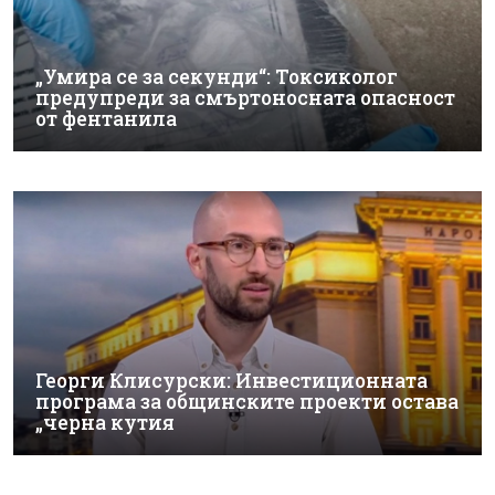
„Умира се за секунди“: Токсиколог
предупреди за смъртоносната опасност
от фентанила
Георги Клисурски: Инвестиционната
програма за общинските проекти остава
„черна кутия