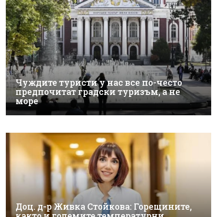
Чуждите туристи у нас все по-често
предпочитат градски туризъм, а не
море
Доц. д-р Живка Стойкова: Горещините,
както и големите температурни