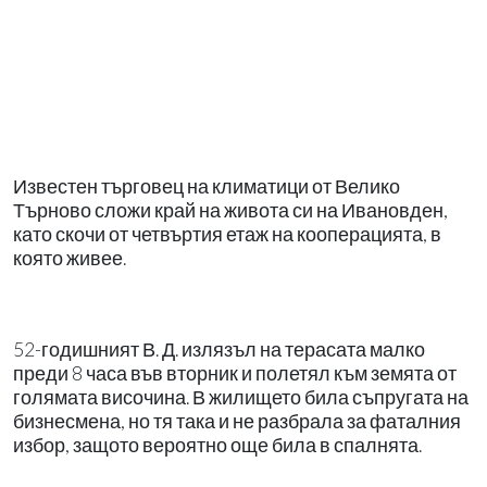
Известен търговец на климатици от Велико
Търново сложи край на живота си на Ивановден,
като скочи от четвъртия етаж на кооперацията, в
която живее.
52-годишният В. Д. излязъл на терасата малко
преди 8 часа във вторник и полетял към земята от
голямата височина. В жилището била съпругата на
бизнесмена, но тя така и не разбрала за фаталния
избор, защото вероятно още била в спалнята.