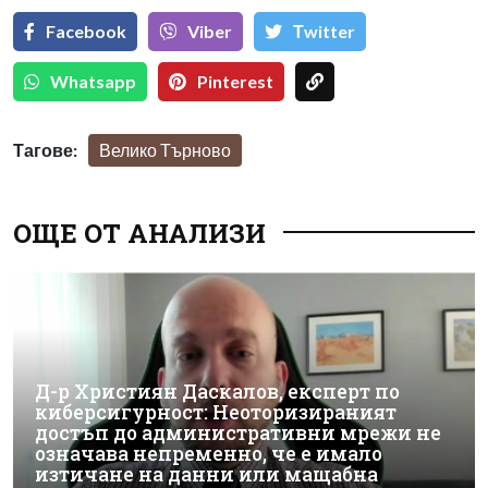
Facebook
Viber
Тwitter
Whatsapp
Pinterest
Тагове:
Велико Търново
ОЩЕ ОТ АНАЛИЗИ
Д-р Християн Даскалов, експерт по
киберсигурност: Неоторизираният
достъп до административни мрежи не
означава непременно, че е имало
изтичане на данни или мащабна