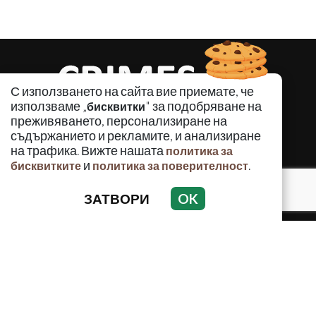
С използването на сайта вие приемате, че
използваме „
" за подобряване на
бисквитки
преживяването, персонализиране на
съдържанието и рекламите, и анализиране
на трафика. Вижте нашата
политика за
и
.
бисквитките
политика за поверителност
КРИМИНАЛНО
ЗАТВОРИ
OK
ИНЦИДЕНТИ
АНАЛИЗИ
ПО СВЕТА
ВОДЕЩИ ТЕМИ
Използването и публикуването на част или цялото