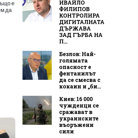
ИВАЙЛО
също е
ФИЛИПОВ
ем да
КОНТРОЛИРА
ДИГИТАЛНАТА
ДЪРЖАВА
ЗАД ГЪРБА НА
П...
Безлов: Най-
голямата
опасност е
фентанилът
да се смесва с
кокаин и „би...
Киев: 16 000
чужденци се
сражават в
украинските
въоръжени
сили