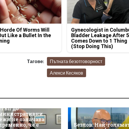
Horde Of Worms Will
Gynecologist in Columb
Out Like a Bullet In the
Bladder Leakage After 
ning
Comes Down to 1 Thing
(Stop Doing This)
Тагове:
Пътната безотговорност
Алекси Кесяков
р Християн
скалов, експерт по
берсигурност:
оторизираният
стъп до
министративни
ежи не означава
пременно, че е
Безлов: Най-голяма