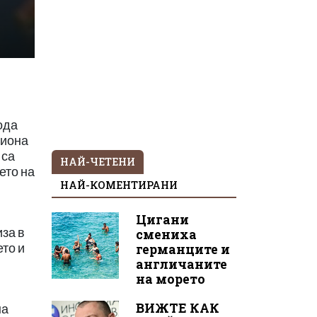
ода
лиона
 са
НАЙ-ЧЕТЕНИ
ето на
НАЙ-КОМЕНТИРАНИ
Цигани
иза в
смениха
ето и
германците и
англичаните
на морето
ВИЖТЕ КАК
на