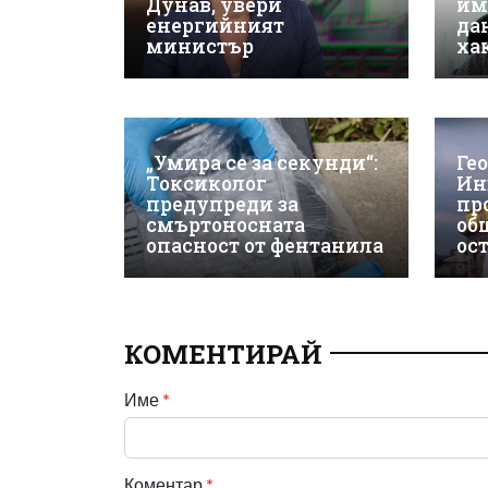
Дунав, увери
им
енергийният
да
министър
ха
„Умира се за секунди“:
Ге
Токсиколог
Ин
предупреди за
пр
смъртоносната
об
опасност от фентанила
ос
КОМЕНТИРАЙ
Име
*
Коментар
*