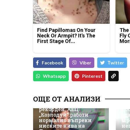
Find Papillomas On Your
The 
Neck Or Armpit? It's The
Fly 
First Stage Of...
Mor
Facebook
Viber
Тwitter
Whatsapp
Pinterest
Д-
Да
ОЩЕ ОТ АНАЛИЗИ
ки
Износът на ток е
Не
рекорден, АЕЦ
до
„Козлодуй“ работи
ад
нормално въпреки
мр
ниските нива на
не