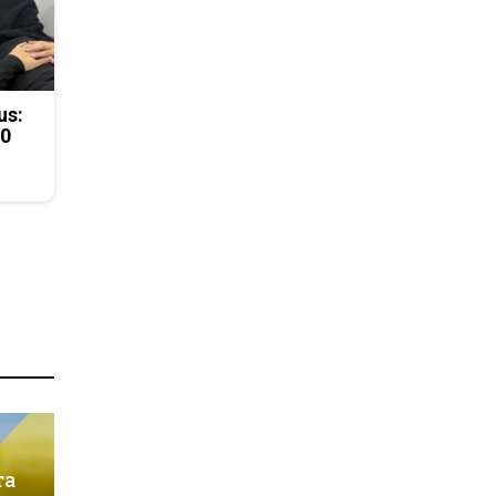
us:
50
та