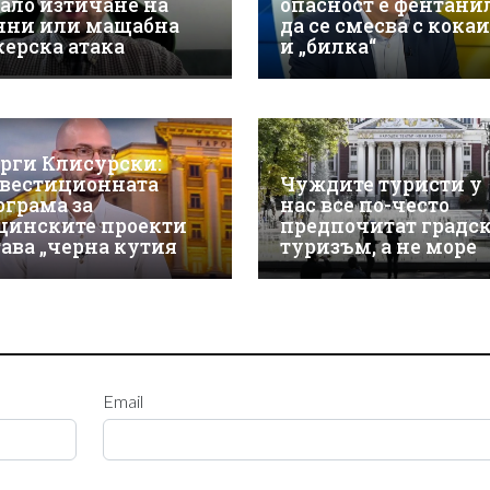
ало изтичане на
опасност е фентани
нни или мащабна
да се смесва с кока
керска атака
и „билка“
орги Клисурски:
вестиционната
Чуждите туристи у
ограма за
нас все по-често
щинските проекти
предпочитат градс
тава „черна кутия
туризъм, а не море
Email