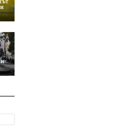
лът
ин
ки