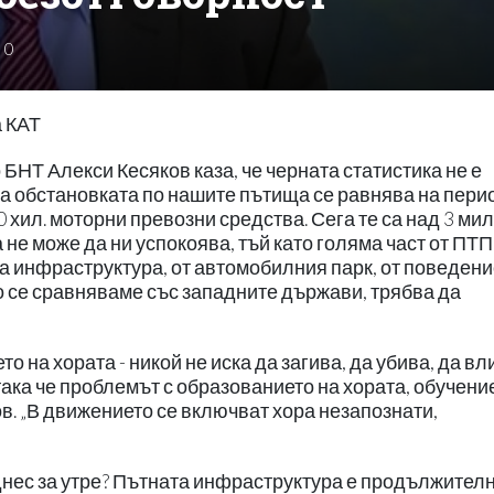
0
а КАТ
 БНТ Алекси Кесяков каза, че черната статистика не е
нта обстановката по нашите пътища се равнява на пери
30 хил. моторни превозни средства. Сега те са над 3 ми
а не може да ни успокоява, тъй като голяма част от ПТП
а инфраструктура, от автомобилния парк, от поведени
о се сравняваме със западните държави, трябва да
 на хората - никой не иска да загива, да убива, да вл
така че проблемът с образованието на хората, обучени
ков. „В движението се включват хора незапознати,
днес за утре? Пътната инфраструктура е продължител