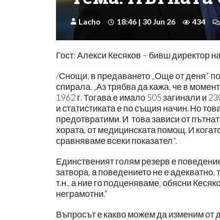
Lacho
18:46 | 30 Jun 26
434
Гост: Алекси Кесяков – бивш директор н
/Снощи, в предаването „Още от деня" по
спирала. „Аз трябва да кажа, че в моме
1962 г. Тогава е имало 505 загинали и 2
и статистиката е по същия начин. Но тов
предотвратими. И това зависи от пътнат
хората, от медицинската помощ. И когат
сравняваме всеки показател".
Единственият голям резерв е поведението
затвора, а поведението не е адекватно, 
т.н., а ние го подценяваме, обясни Кеся
неграмотни."
Въпросът е какво можем да изменим от 