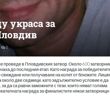
у украса за
Пловдив
0
се проведе в Пловдивския затвор. Около 600 затворни
гнаха до последния етап. Като награда за победителит
 свиждане или получаване на колет от близките. Лише
а около две седмици, като задължително условие е да
 за да са равни заможните с тези, които нямат голяма
кателната награда за финалистите някои затворници 