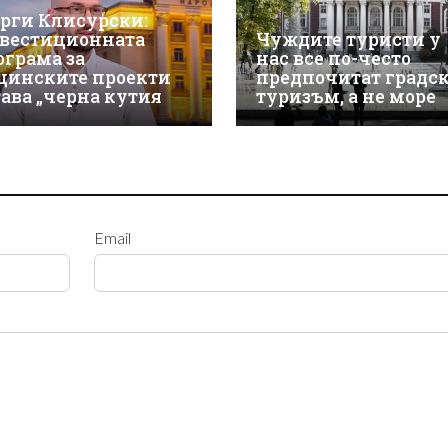
орги Клисурски:
вестиционната
Чуждите туристи у
ограма за
нас все по-често
щинските проекти
предпочитат градс
тава „черна кутия
туризъм, а не море
Email