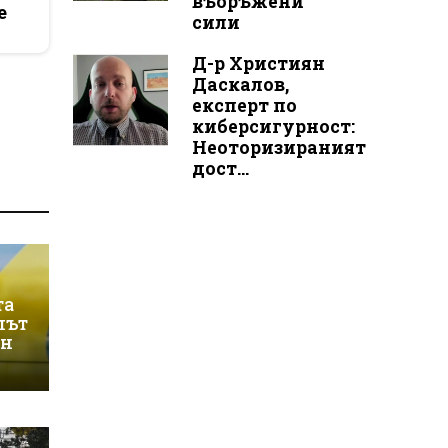
въоръжени
e
сили
Д-р Християн
Даскалов,
експерт по
киберсигурност:
Неоторизираният
дост...
та
лът
ин