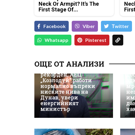
Neck Or Armpit? It's The
Neck
First Stage Of...
Firs
Facebook
Viber
Тwitter
Whatsapp
Pinterest
Д-
Да
ОЩЕ ОТ АНАЛИЗИ
ки
Износът на ток е
Не
рекорден, АЕЦ
до
„Козлодуй“ работи
ад
нормално въпреки
мр
ниските нива на
не
Дунав, увери
им
енергийният
да
министър
ха