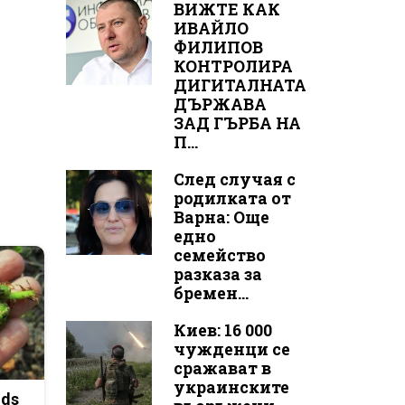
ВИЖТЕ КАК
ИВАЙЛО
ФИЛИПОВ
КОНТРОЛИРА
ДИГИТАЛНАТА
ДЪРЖАВА
ЗАД ГЪРБА НА
П...
След случая с
родилката от
Варна: Още
едно
семейство
разказа за
бремен...
Киев: 16 000
чужденци се
сражават в
украинските
ods