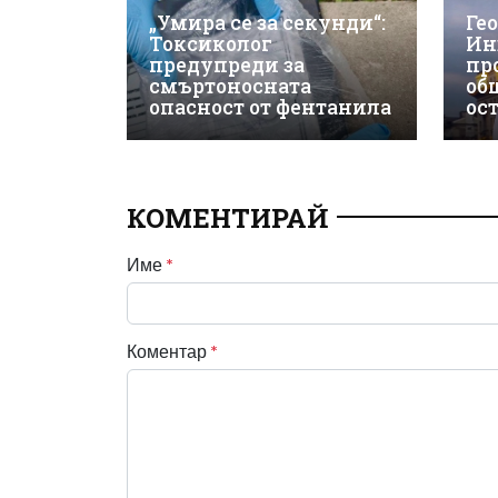
„Умира се за секунди“:
Ге
Токсиколог
Ин
предупреди за
пр
смъртоносната
об
опасност от фентанила
ос
КОМЕНТИРАЙ
Име
*
Коментар
*