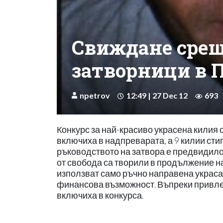
Свиждане срещ
затворници в 
npetrov
12:49 | 27 Dec 12
693
Конкурс за най-красиво украсена килия 
включиха в надпреварата, а 9 килии сти
ръководството на затвора е предвидило
от свобода са творили в продължение н
използват само ръчно направена украса,
финансова възможност. Въпреки привле
включиха в конкурса.