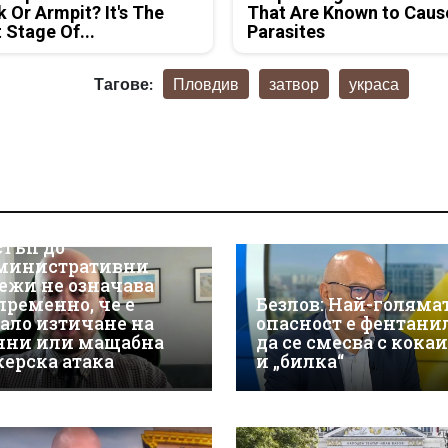
 Or Armpit? It's The
That Are Known to Caus
t Stage Of...
Parasites
Тагове:
Пловдив
затвор
украса
р Християн
скалов, експерт по
берсигурност:
оторизираният
стъп до
министративни
ежи не означава
пременно, че е
Безлов: Най-голяма
ало изтичане на
опасност е фентани
нни или мащабна
да се смесва с кока
керска атака
и „билка“