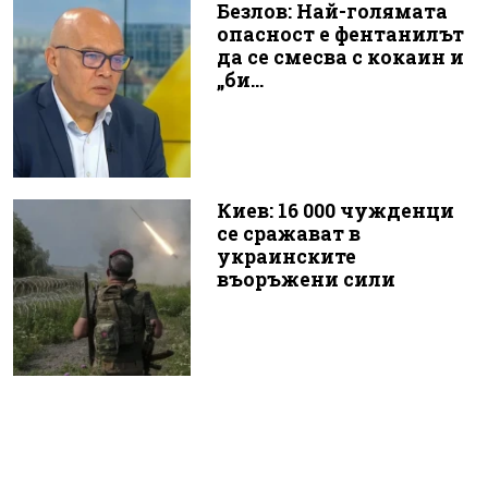
Безлов: Най-голямата
опасност е фентанилът
да се смесва с кокаин и
„би...
Киев: 16 000 чужденци
се сражават в
украинските
въоръжени сили