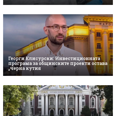
Георги Клисурски: Инвестиционната
програма за общинските проекти остава
„черна кутия