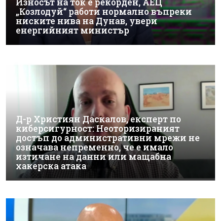
Износът на ток е рекорден, АЕЦ
„Козлодуй“ работи нормално въпреки
ниските нива на Дунав, увери
енергийният министър
Д-р Християн Даскалов, експерт по
киберсигурност: Неоторизираният
достъп до административни мрежи не
означава непременно, че е имало
изтичане на данни или мащабна
хакерска атака