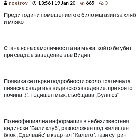
npetrov
13:56 | 19 Jan 20
665
0
Преди години помещението е било магазин за хляб
и мляко
Стана ясна самоличността на мъжа, който бе убит
при свада в заведение във Видин.
Появиха се първи подробности около трагичната
пиянска свада във видинско заведение, при която
почина 31-годишен мъж, съобщава „Булнюз“.
По неофициална информация в небезизвестния
видински "Бали клуб", разположен под жилищен
блок „Еделвайс“ в квартал "Калето", тази сутрин