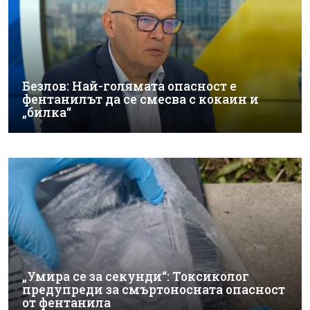
Безлов: Най-голямата опасност е
фентанилът да се смесва с кокаин и
„билка“
„Умира се за секунди“: Токсиколог
предупреди за смъртоносната опасност
от фентанила