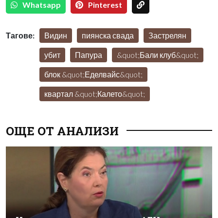
Whatsapp
Pinterest
Тагове:
Видин
пиянска свада
Застрелян
убит
Папура
&quot;Бали клуб&quot;
блок &quot;Еделвайс&quot;
квартал &quot;Калето&quot;
ОЩЕ ОТ АНАЛИЗИ