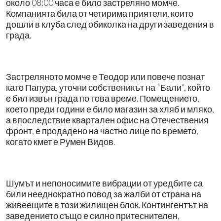
около 08:00 часа е било застреляно момче.
Компанията била от четирима приятели, които
дошли в клуба след обиколка на други заведения в
града.
Застреляното момче е Теодор или повече познат
като Папура, уточни собственикът на "Бали", който
е бил извън града по това време. Помещението,
което преди години е било магазин за хляб и мляко,
а впоследствие квартален офис на Отечествения
фронт, е продадено на частно лице по времето,
когато кмет е Румен Видов.
Шумът и непоносимите вибрации от уредбите са
били нееднократно повод за жалби от страна на
живеещите в този жилищен блок. Контингентът на
заведението също е силно притеснителен,