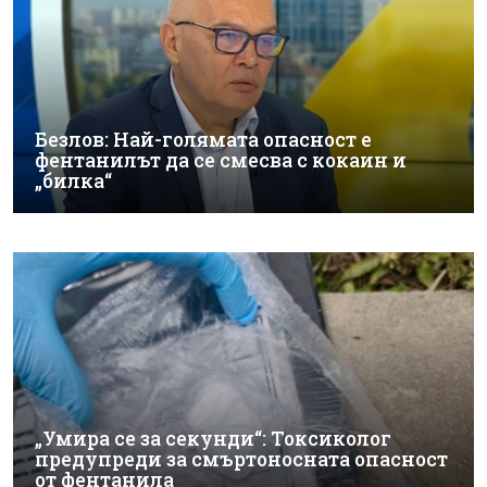
Безлов: Най-голямата опасност е
фентанилът да се смесва с кокаин и
„билка“
„Умира се за секунди“: Токсиколог
предупреди за смъртоносната опасност
от фентанила