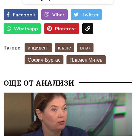
Facebook
Viber
Тwitter
Whatsapp
Pinterest
Тагове:
инцидент
клане
влак
София-Бургас
Пламен Митев
ОЩЕ ОТ АНАЛИЗИ