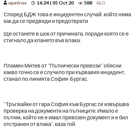
npetrov
16:24 | 05 Oct 20
588
0
Според БДЖ това е инцидентен случай, който няма
как да се предвиди и предотврати
Ще останете в шок от причината, поради която се е
стигнало да клането във влака.
Пламен Митев от "Пътнически превози" обясни
какво точно се е случило при кървавия инцидент,
станал по линията София-Бургас.
"Тръгвайки от гара София към Бургас се извършва
проверка на документи на пътниците. Имало е
пътник, който не е имал превозен документ и е бил
отстранен от влака", каза той.