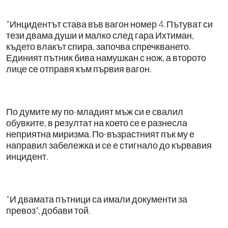
"Инцидентът става във вагон номер 4. Пътуват си
тези двама души и малко след гара Ихтиман,
където влакът спира, започва спречкването.
Единият пътник бива намушкан с нож, а второто
лице се отправя към първия вагон.
По думите му по-младият мъж си е свалил
обувките, в резултат на което се е разнесла
неприятна миризма. По-възрастният пък му е
направил забележка и се е стигнало до кървавия
инцидент.
"И двамата пътници са имали документи за
превоз", добави той.