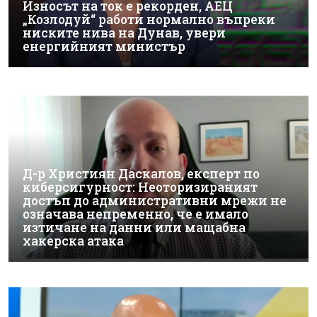
Износът на ток е рекорден, АЕЦ
„Козлодуй“ работи нормално въпреки
ниските нива на Дунав, увери
енергийният министър
Д-р Християн Даскалов, експерт по
киберсигурност: Неоторизираният
достъп до административни мрежи не
означава непременно, че е имало
изтичане на данни или мащабна
хакерска атака