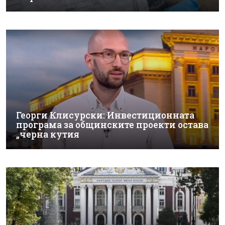
Георги Клисурски: Инвестиционната
програма за общинските проекти остава
„черна кутия