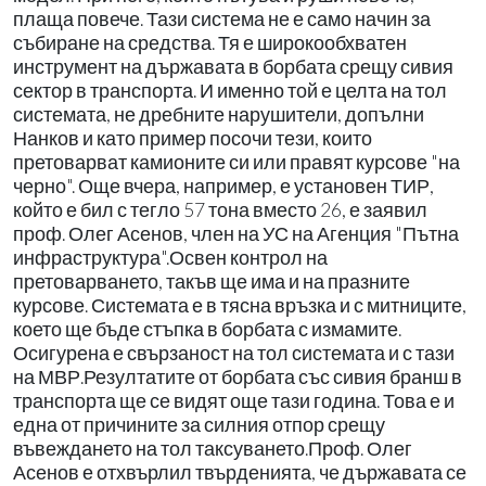
плаща повече. Тази система не е само начин за
събиране на средства. Тя е широкообхватен
инструмент на държавата в борбата срещу сивия
сектор в транспорта. И именно той е целта на тол
системата, не дребните нарушители, допълни
Нанков и като пример посочи тези, които
претоварват камионите си или правят курсове "на
черно". Още вчера, например, е установен ТИР,
който е бил с тегло 57 тона вместо 26, е заявил
проф. Олег Асенов, член на УС на Агенция "Пътна
инфраструктура".Освен контрол на
претоварването, такъв ще има и на празните
курсове. Системата е в тясна връзка и с митниците,
което ще бъде стъпка в борбата с измамите.
Осигурена е свързаност на тол системата и с тази
на МВР.Резултатите от борбата със сивия бранш в
транспорта ще се видят още тази година. Това е и
една от причините за силния отпор срещу
въвеждането на тол таксуването.Проф. Олег
Асенов е отхвърлил твърденията, че държавата се