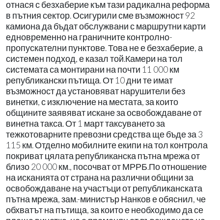
отнася с безхаберие към тази радикална реформа
в пътния сектор. Осигурили сме възможност 92
камиона да бъдат обслужвани с маршрутни карти
едновременно на граничните контролно-
пропускателни пунктове. Това не е безхаберие, а
системен подход, е казал той.Камери на тол
системата са монтирани на почти 11 000 км
републикански пътища. От 10 дни те имат
възможност да установяват нарушители без
винетки, с изключение на местата, за които
общините заявяват искане за освобождаване от
винетна такса. От 1 март таксуването за
тежкотоварните превозни средства ще бъде за 3
115 км. Отделно мобилните екипи на тол контрола
покриват цялата републиканска пътна мрежа от
близо 20 000 км., посочват от МРРБ.По отношение
на исканията от страна на различни общини за
освобождаване на участъци от републиканската
пътна мрежа, зам.-министър Нанков е обяснил, че
обхватът на пътища, за които е необходимо да се