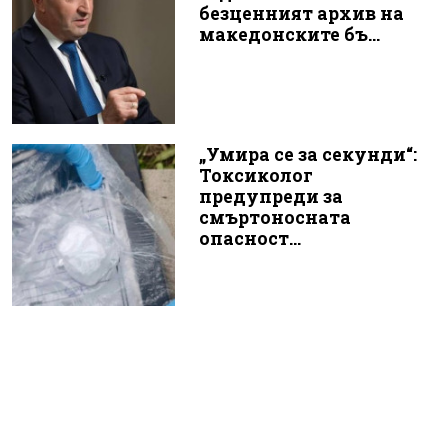
безценният архив на
македонските бъ...
„Умира се за секунди“:
Токсиколог
предупреди за
смъртоносната
опасност...