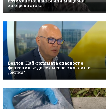
изтичане на данни или мащабна
хакерска атака
Безлов: Най-голямата опасност е
фентанилът да се смесва с кокаин и
„билка“