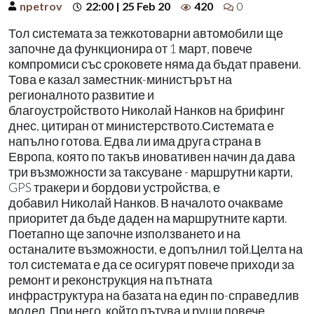
npetrov
22:00 | 25 Feb 20
420
0
Тол системата за тежкотоварни автомобили ще
започне да функционира от 1 март, повече
компромиси със сроковете няма да бъдат правени.
Това е казал заместник-министърът на
регионалното развитие и
благоустройството Николай Нанков на брифинг
днес, цитиран от министерството.Системата е
напълно готова. Едва ли има друга страна в
Европа, която по такъв иновативен начин да дава
три възможности за таксуване - маршрутни карти,
GPS тракери и бордови устройства, е
добавил Николай Нанков. В началото очакваме
приоритет да бъде даден на маршрутните карти.
Поетапно ще започне използването и на
останалите възможности, е допълнил той.Целта на
тол системата е да се осигурят повече приходи за
ремонт и реконструкция на пътната
инфраструктура на базата на един по-справедлив
модел. При него, който пътува и руши повече,