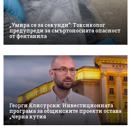
„Умира се за секунди“: Токсиколог
предупреди за смъртоносната опасност
от фентанила
Георги Клисурски: Инвестиционната
програма за общинските проекти остава
„черна кутия