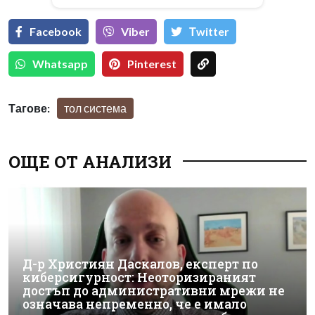
Facebook
Viber
Тwitter
Whatsapp
Pinterest
Тагове:
тол система
ОЩЕ ОТ АНАЛИЗИ
Д-р Християн Даскалов, експерт по
киберсигурност: Неоторизираният
достъп до административни мрежи не
означава непременно, че е имало