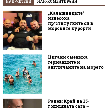
НАЙ-ЧЕТЕНИ
НАЙ-КОМЕНТИРАНИ
„Калашниците“
изнесоха
пр*ститутките си в
морските курорти
Цигани смениха
германците и
англичаните на морето
Радев: Край на 15-
годишната сага –