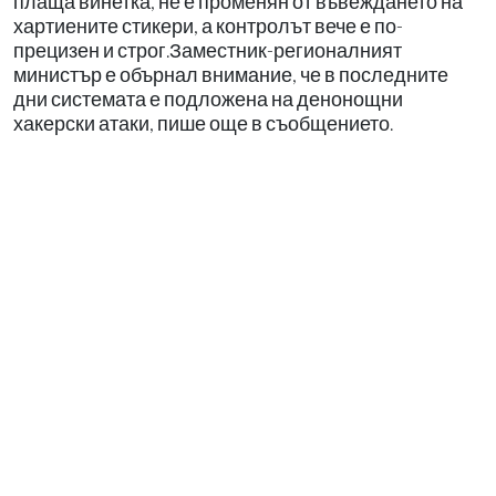
плаща винетка, не е променян от въвеждането на
хартиените стикери, а контролът вече е по-
прецизен и строг.Заместник-регионалният
министър е обърнал внимание, че в последните
дни системата е подложена на денонощни
хакерски атаки, пише още в съобщението.