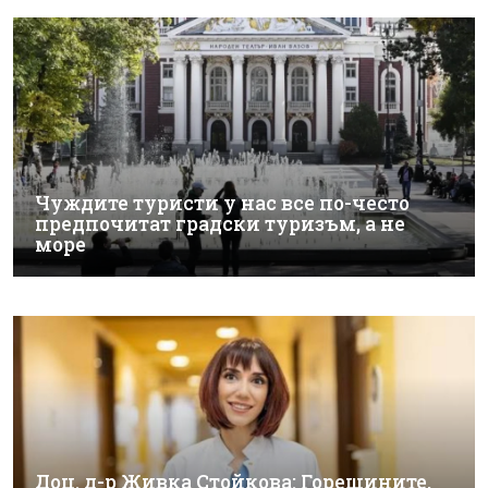
Чуждите туристи у нас все по-често
предпочитат градски туризъм, а не
море
Доц. д-р Живка Стойкова: Горещините,