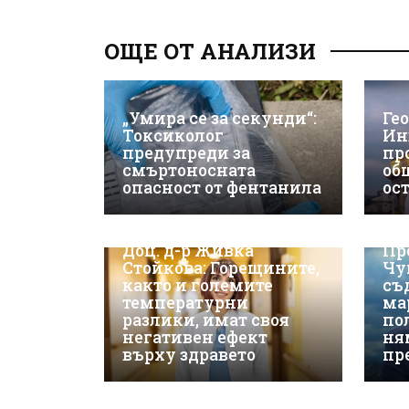
ОЩЕ ОТ АНАЛИЗИ
„Умира се за секунди“:
Ге
Токсиколог
Ин
предупреди за
пр
смъртоносната
об
опасност от фентанила
ос
Доц. д-р Живка
Пр
Стойкова: Горещините,
Чу
както и големите
съ
температурни
ма
разлики, имат своя
по
негативен ефект
ня
върху здравето
пр