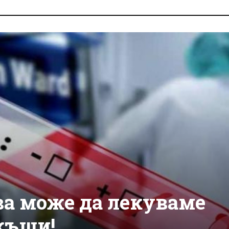
ва може да лекуваме
къщи!