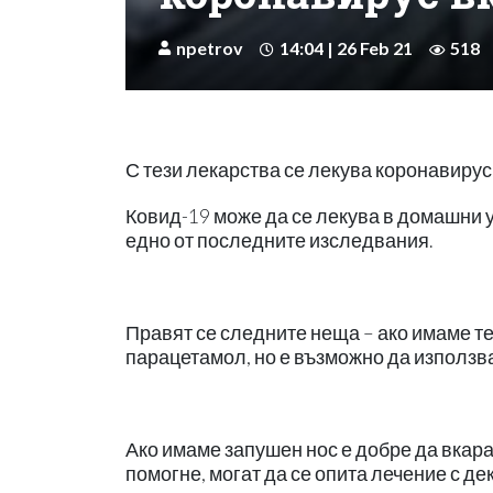
npetrov
14:04 | 26 Feb 21
518
С тези лекарства се лекува коронавиру
Ковид-19 може да се лекува в домашни у
едно от последните изследвания.
Правят се следните неща – ако имаме тем
парацетамол, но е възможно да използв
Ако имаме запушен нос е добре да вкара
помогне, могат да се опита лечение с де