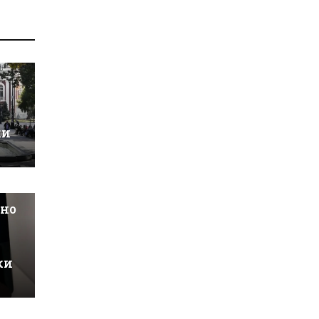
ки
шно
ки