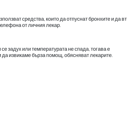
зползват средства, които да отпуснат бронхите и да в
телефона от личния лекар.
и се задух или температурата не спада, тогава е
 да извикаме бърза помощ, обясняват лекарите.