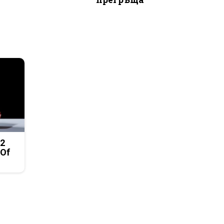
 2
 Of