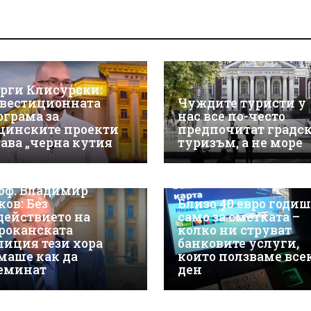
орги Клисурски:
вестиционната
Чуждите туристи у
ограма за
нас все по-често
щинските проекти
предпочитат градс
тава „черна кутия
туризъм, а не море
оф. Владимир
ков: Без
Близо 40 евро годи
действието на
само за сметката –
роканската
колко ни струват
лиция тези хора
банковите услуги,
маше как да
които ползваме все
еминат
ден