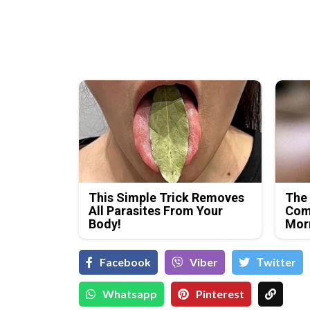
This Simple Trick Removes
The
All Parasites From Your
Come
Body!
Morn
Facebook
Viber
Тwitter
Whatsapp
Pinterest