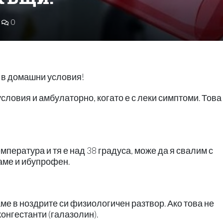
0
с в домашни условия!
словия и амбулаторно, когато е с леки симптоми. Това
пература и тя е над 38 градуса, може да я свалим с
аме и ибупрофен.
ме в ноздрите си физиологичен разтвор. Ако това не
конгестанти (галазолин).