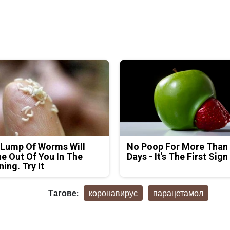
 Lump Of Worms Will
No Poop For More Than
 Out Of You In The
Days - It's The First Sign
ing. Try It
Тагове:
коронавирус
парацетамол