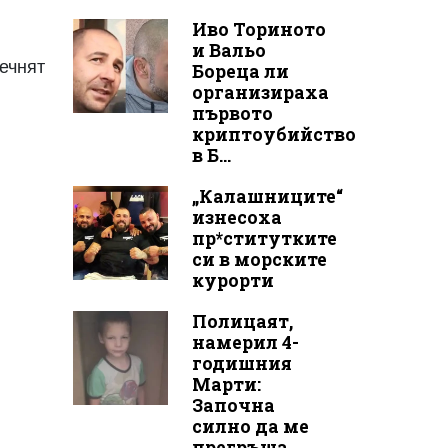
Иво Ториното
и Вальо
течнят
Бореца ли
организираха
първото
криптоубийство
в Б...
„Калашниците“
изнесоха
пр*ститутките
си в морските
курорти
Полицаят,
намерил 4-
годишния
Марти:
Започна
силно да ме
прегръща