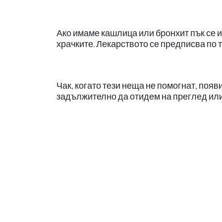
Ако имаме кашлица или бронхит пък се и
храчките. Лекарството се предписва по 
Чак, когато тези неща не помогнат, появ
задължително да отидем на преглед или