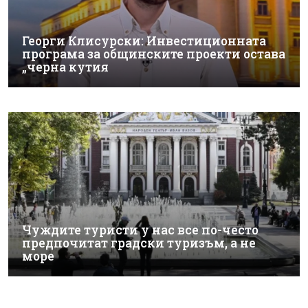
Георги Клисурски: Инвестиционната
програма за общинските проекти остава
„черна кутия
Чуждите туристи у нас все по-често
предпочитат градски туризъм, а не
море