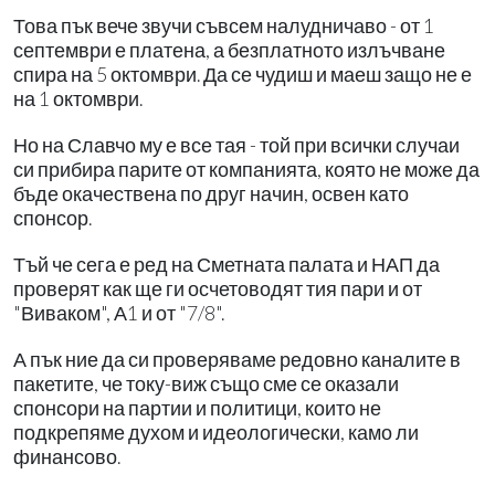
Това пък вече звучи съвсем налудничаво - от 1
септември е платена, а безплатното излъчване
спира на 5 октомври. Да се чудиш и маеш защо не е
на 1 октомври.
Но на Славчо му е все тая - той при всички случаи
си прибира парите от компанията, която не може да
бъде окачествена по друг начин, освен като
спонсор.
Тъй че сега е ред на Сметната палата и НАП да
проверят как ще ги осчетоводят тия пари и от
"Виваком", А1 и от "7/8".
А пък ние да си проверяваме редовно каналите в
пакетите, че току-виж също сме се оказали
спонсори на партии и политици, които не
подкрепяме духом и идеологически, камо ли
финансово.