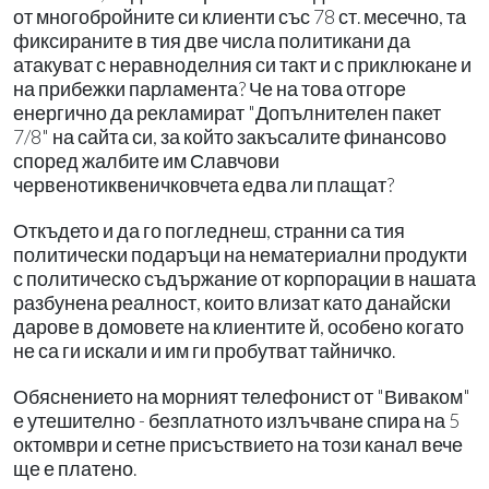
от многобройните си клиенти със 78 ст. месечно, та
фиксираните в тия две числа политикани да
атакуват с неравноделния си такт и с приклюкане и
на прибежки парламента? Че на това отгоре
енергично да рекламират "Допълнителен пакет
7/8" на сайта си, за който закъсалите финансово
според жалбите им Славчови
червенотиквеничковчета едва ли плащат?
Откъдето и да го погледнеш, странни са тия
политически подаръци на нематериални продукти
с политическо съдържание от корпорации в нашата
разбунена реалност, които влизат като данайски
дарове в домовете на клиентите й, особено когато
не са ги искали и им ги пробутват тайничко.
Обяснението на морният телефонист от "Виваком"
е утешително - безплатното излъчване спира на 5
октомври и сетне присъствието на този канал вече
ще е платено.