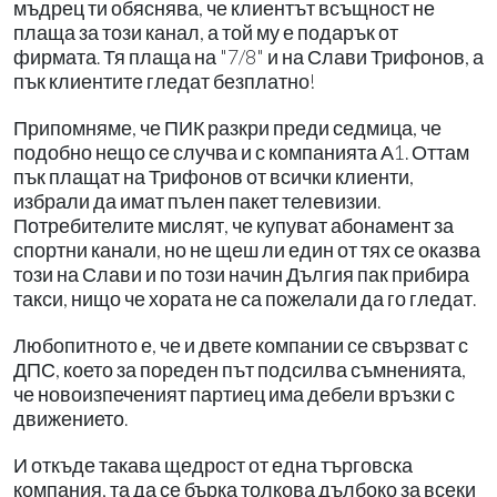
мъдрец ти обяснява, че клиентът всъщност не
плаща за този канал, а той му е подарък от
фирмата. Тя плаща на "7/8" и на Слави Трифонов, а
пък клиентите гледат безплатно!
Припомняме, че ПИК разкри преди седмица, че
подобно нещо се случва и с компанията А1. Оттам
пък плащат на Трифонов от всички клиенти,
избрали да имат пълен пакет телевизии.
Потребителите мислят, че купуват абонамент за
спортни канали, но не щеш ли един от тях се оказва
този на Слави и по този начин Дългия пак прибира
такси, нищо че хората не са пожелали да го гледат.
Любопитното е, че и двете компании се свързват с
ДПС, което за пореден път подсилва съмненията,
че новоизпеченият партиец има дебели връзки с
движението.
И откъде такава щедрост от една търговска
компания, та да се бърка толкова дълбоко за всеки