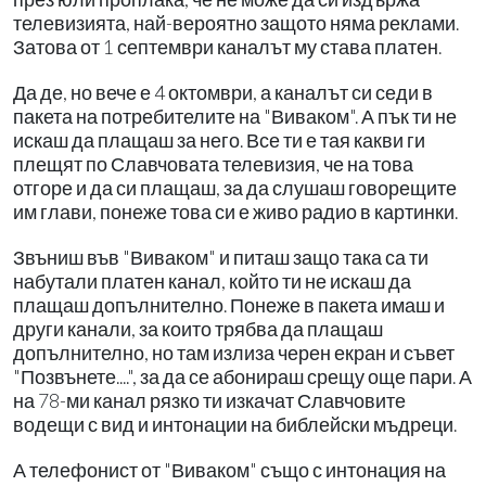
телевизията, най-вероятно защото няма реклами.
Затова от 1 септември каналът му става платен.
Да де, но вече е 4 октомври, а каналът си седи в
пакета на потребителите на "Виваком". А пък ти не
искаш да плащаш за него. Все ти е тая какви ги
плещят по Славчовата телевизия, че на това
отгоре и да си плащаш, за да слушаш говорещите
им глави, понеже това си е живо радио в картинки.
Звъниш във "Виваком" и питаш защо така са ти
набутали платен канал, който ти не искаш да
плащаш допълнително. Понеже в пакета имаш и
други канали, за които трябва да плащаш
допълнително, но там излиза черен екран и съвет
"Позвънете....", за да се абонираш срещу още пари. А
на 78-ми канал рязко ти изкачат Славчовите
водещи с вид и интонации на библейски мъдреци.
А телефонист от "Виваком" също с интонация на