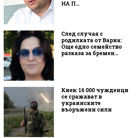
НА П...
След случая с
родилката от Варна:
Още едно семейство
разказа за бремен...
Киев: 16 000 чужденци
се сражават в
украинските
въоръжени сили