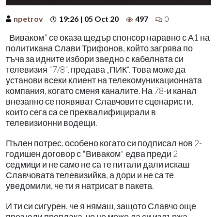
npetrov
19:26 | 05 Oct 20
497
0
"Виваком" се оказа щедър спонсор наравно с А1 на
политикана Слави Трифонов, който загрява по
тъча за идните избори заедно с кабелната си
телевизия "7/8", предава „ПИК“. Това може да
установи всеки клиент на телекомуникационната
компания, когато сменя каналите. На 78-и канал
внезапно се появяват Славчовите сценаристи,
които сега са се преквалифицирали в
телевизионни водещи.
Пълен потрес, особено когато си подписал нов 2-
годишен договор с "Виваком" едва преди 2
седмици и не само не са те питали дали искаш
Славчовата телевизийка, а дори и не са те
уведомили, че ти я натрисат в пакета.
И ти си сигурен, че я нямаш, защото Славчо още
през юли проплака, че не може да си издържа