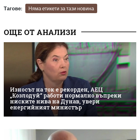
Тагове:
Няма етикети за тази новина
ОЩЕ ОТ АНАЛИЗИ
Износът на ток е рекорден, АЕЦ
„Козлодуй“ работи нормално въпреки
ниските нива на Дунав, увери
енергийният министър