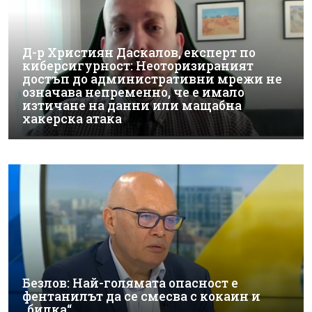
Д-р Християн Даскалов, експерт по
киберсигурност: Неоторизираният
достъп до административни мрежи не
означава непременно, че е имало
изтичане на данни или мащабна
хакерска атака
Безлов: Най-голямата опасност е
фентанилът да се смесва с кокаин и
„билка“