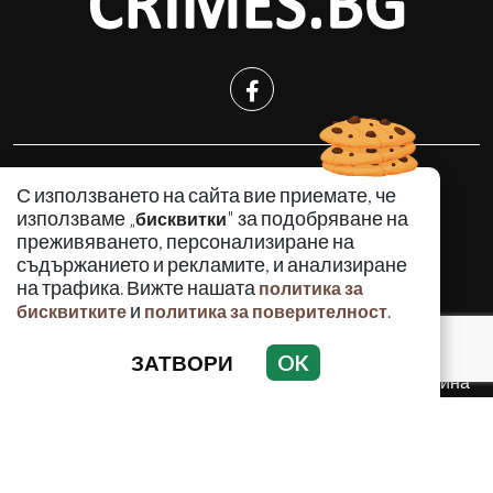
КРИМИНАЛНО
С използването на сайта вие приемате, че
ИНЦИДЕНТИ
използваме „
" за подобряване на
бисквитки
АНАЛИЗИ
преживяването, персонализиране на
съдържанието и рекламите, и анализиране
ПО СВЕТА
на трафика. Вижте нашата
политика за
ВОДЕЩИ ТЕМИ
и
.
бисквитките
политика за поверителност
ЗАТВОРИ
OK
Използването и публикуването на част или цялото
съдържание на Crimes.BG без разрешение на Медийна
група Асмара ЕООД е забранено.
© 2010 - 2026 | Crimes.BG. Всички права запазени.