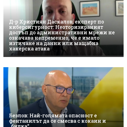
Д-р Християн Даскалов, експерт по
киберсигурност: Неоторизираният
достъп до административни мрежи не
означава непременно, че е имало
изтичане на данни или мащабна
хакерска атака
Безлов: Най-голямата опасност е
фентанилът да се смесва с кокаин и
„билка“