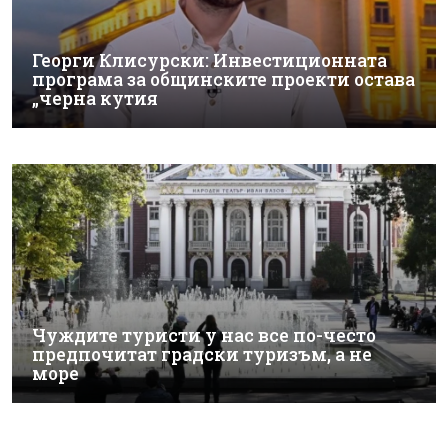
Георги Клисурски: Инвестиционната
програма за общинските проекти остава
„черна кутия
Чуждите туристи у нас все по-често
предпочитат градски туризъм, а не
море