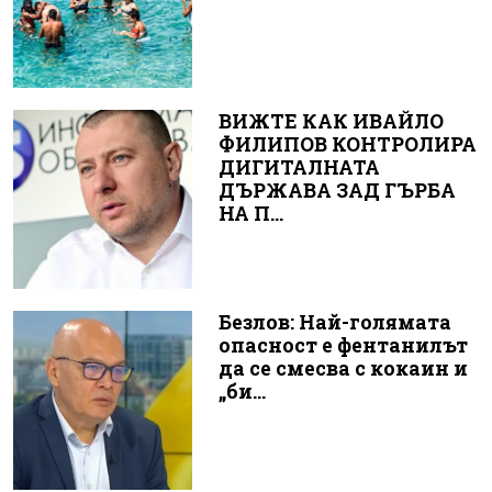
ВИЖТЕ КАК ИВАЙЛО
ФИЛИПОВ КОНТРОЛИРА
ДИГИТАЛНАТА
ДЪРЖАВА ЗАД ГЪРБА
НА П...
Безлов: Най-голямата
опасност е фентанилът
да се смесва с кокаин и
„би...