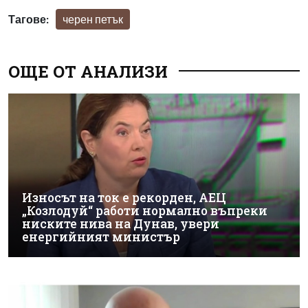
Тагове:
черен петък
ОЩЕ ОТ АНАЛИЗИ
Износът на ток е рекорден, АЕЦ
„Козлодуй“ работи нормално въпреки
ниските нива на Дунав, увери
енергийният министър