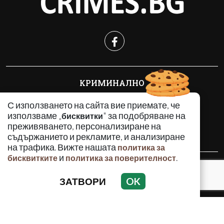
КРИМИНАЛНО
ИНЦИДЕНТИ
С използването на сайта вие приемате, че
АНАЛИЗИ
използваме „
" за подобряване на
бисквитки
ПО СВЕТА
преживяването, персонализиране на
ВОДЕЩИ ТЕМИ
съдържанието и рекламите, и анализиране
на трафика. Вижте нашата
политика за
и
.
бисквитките
политика за поверителност
Използването и публикуването на част или цялото
съдържание на Crimes.BG без разрешение на Медийна
ЗАТВОРИ
OK
група Асмара ЕООД е забранено.
© 2010 - 2026 | Crimes.BG. Всички права запазени.