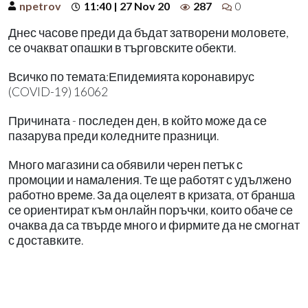
npetrov
11:40 | 27 Nov 20
287
0
Днес часове преди да бъдат затворени моловете,
се очакват опашки в търговските обекти.
Всичко по темата:Епидемията коронавирус
(COVID-19) 16062
Причината - последен ден, в който може да се
пазарува преди коледните празници.
Много магазини са обявили черен петък с
промоции и намаления. Те ще работят с удължено
работно време. За да оцелеят в кризата, от бранша
се ориентират към онлайн поръчки, които обаче се
очаква да са твърде много и фирмите да не смогнат
с доставките.