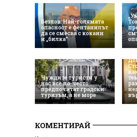
„У
Безлов: Най-голямата
То
опасност е фентанилът
пр
да се смесва с кокаин
см
и „билка“
оп
До
Ст
ка
Чуждите туристи у
те
нас все по-често
ра
предпочитат градски
не
туризъм, а не море
въ
КОМЕНТИРАЙ