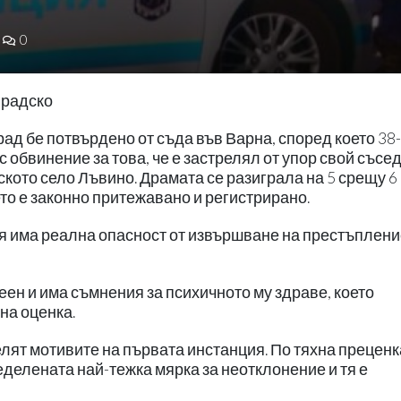
0
градско
д бе потвърдено от съда във Варна, според което 38-
 обвинение за това, че е застрелял от упор свой съсед
кото село Лъвино. Драмата се разиграла на 5 срещу 6
о е законно притежавано и регистрирано.
ая има реална опасност от извършване на престъпление
еен и има съмнения за психичното му здраве, което
на оценка.
лят мотивите на първата инстанция. По тяхна преценк
делената най-тежка мярка за неотклонение и тя е