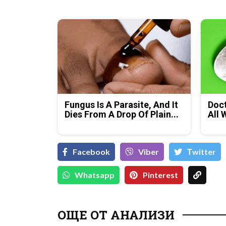
Fungus Is A Parasite, And It
Doct
Dies From A Drop Of Plain...
All 
Facebook
Viber
Тwitter
Whatsapp
Pinterest
ОЩЕ ОТ АНАЛИЗИ