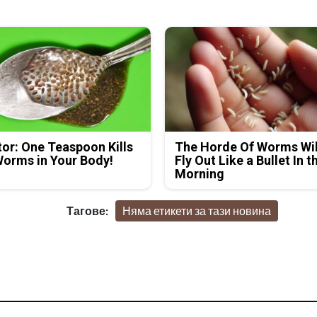
or: One Teaspoon Kills
The Horde Of Worms Wil
Worms in Your Body!
Fly Out Like a Bullet In t
Morning
Тагове:
Няма етикети за тази новина