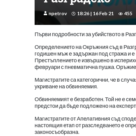
npetrov
18:26 | 16 Feb 21
455
Първи подробности за убийството в Раз
Определението на Окръжния съд в Разгра
годишен мъж е задържан под стража и е с
Престъплението е извършено в исперихс
февруари с пневматична пушка. Оръжиет
Магистратите са категорични, че в случ
укриване на обвиняемия.
Обвиняемият е безработен. Той не е сем
предстои да бъде подложено на експерт
Магистратите от Апелативния съд споде
настоящия етап от разследването е опре
законосъобразна.