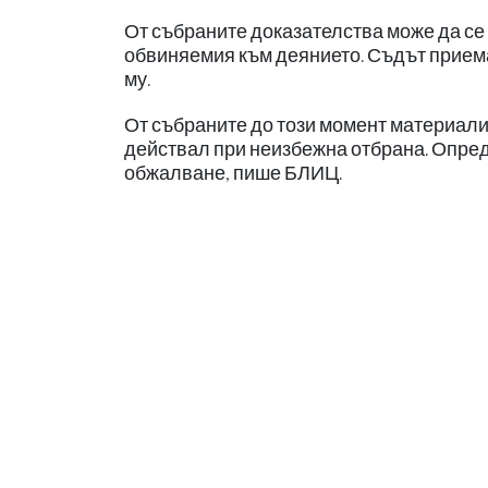
От събраните доказателства може да с
обвиняемия към деянието. Съдът приема,
му.
От събраните до този момент материали 
действал при неизбежна отбрана. Опред
обжалване, пише БЛИЦ.