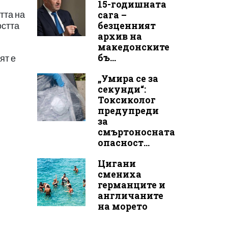
15-годишната
сага –
тта на
безценният
остта
архив на
македонските
бъ...
ят е
„Умира се за
секунди“:
Токсиколог
предупреди
за
смъртоносната
опасност...
Цигани
смениха
германците и
англичаните
на морето