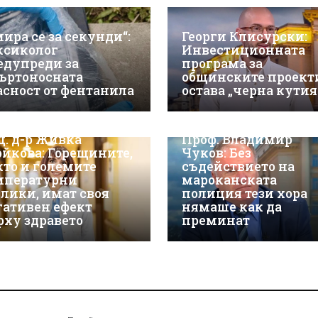
мира се за секунди“:
Георги Клисурски:
ксиколог
Инвестиционната
едупреди за
програма за
ъртоносната
общинските проект
асност от фентанила
остава „черна кутия
ц. д-р Живка
Проф. Владимир
ойкова: Горещините,
Чуков: Без
кто и големите
съдействието на
мпературни
мароканската
злики, имат своя
полиция тези хора
гативен ефект
нямаше как да
рху здравето
преминат