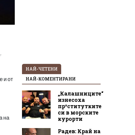
.
НАЙ-ЧЕТЕНИ
НАЙ-КОМЕНТИРАНИ
 и от
„Калашниците“
изнесоха
пр*ститутките
си в морските
а на
курорти
Радев: Край на