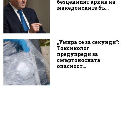
безценният архив на
македонските бъ...
„Умира се за секунди“:
Токсиколог
предупреди за
смъртоносната
опасност...