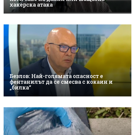
хакерска атака
Безлов: Най-голямата опасност е
фентанилът да се смесва с кокаин и
„билка“