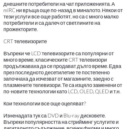
днешните потребители на чат приложенията. А
mIRC ни връща още по-назад в миналото. Някои от
тези услуги все още работят, но са с много малко
потребители и са далеч от светлините на
прожекторите.
CRT телевизорите
Въпреки че LCD телевизорите са популярни от
много време, класическите CRT телевизори
продължаваха да се продават дълго време. Едва
през последното десетилетие те постепенно
започнаха да изчезват от магазините, заедно с
плазмените телевизори. Те са изцяло заменени от
по-новите технологии като LCD, OLED, QLED и т.н.
Кои технологии все още оцеляват?
Изненадата тук са DVD и Blu-ray дисковете.
Въпреки популярността на стрийминг услугите и
дигиталното съдържание, всички филми и много