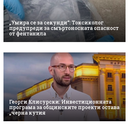
„Умира се за секунди“: Токсиколог
предупреди за смъртоносната опасност
от фентанила
Георги Клисурски: Инвестиционната
програма за общинските проекти остава
„черна кутия