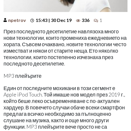
npetrov
15:43 | 30 Dec 19
336
1
През последното десетилетие навлязоха много
нови технологии, които промениха ежедневието на
хората. Съвсем очаквано, новите технологии често
изместват и някои от старите неща. Ето няколко
технологии, които постепенно изчезнаха през
последното десетилетие.
MP3 плейърите
Един от последните мохикани в този сегмент е
Apple iPod Touch. Той имаше нов модел през 2019 г.,
който беше леко осъвременяване с по-актуален
хардуер. В повечето случаи обаче всеки смартфон
предлага всичко необходимо за пълноценно
слушане на музика, както и още много други
функции. MP3 плейърите вече просто не са