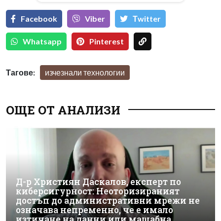
Facebook
Viber
Тwitter
Whatsapp
Pinterest
Тагове:
изчезнали технологии
ОЩЕ ОТ АНАЛИЗИ
Д-р Християн Даскалов, експерт по
киберсигурност: Неоторизираният
достъп до административни мрежи не
означава непременно, че е имало
изтичане на данни или мащабна