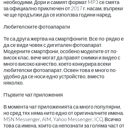
необходими. Дори и самият формат MP3 се смята
за официално приключен от 2017 г. насам, въпреки
че ще продължи да се използва години наред.
Любителските фотоапарати
Те са друга жертва на смартфоните. Все по-рядко е
да се види човек с дигитален фотоапарат.
Модерните смартфони, особено моделите от по-
висок клас, вече могат да правят снимки и видео с
много високо качество, което конкурира всеки
любителски фотоапарат. Освен това е много по-
удобно да се носи едно устройство, вместо
няколко.
Първите чат приложения
В момента чат приложенията са много популярни,
но сред тях няма нито едно от оригиналните имена.
MSN Messenger, AIM, Yahoo Messenger, ICQ. Всичко
това са имена, които са непознати за голяма част от