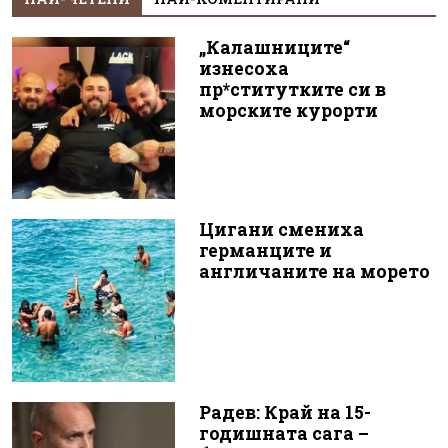
„Калашниците“
изнесоха
пр*ститутките си в
морските курорти
Цигани смениха
германците и
англичаните на морето
Радев: Край на 15-
годишната сага –