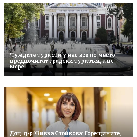
Чуждите туристи у нас все по-често
предпочитат градски туризъм, а не
море
Доц. д-р Живка Стойкова: Горещините,