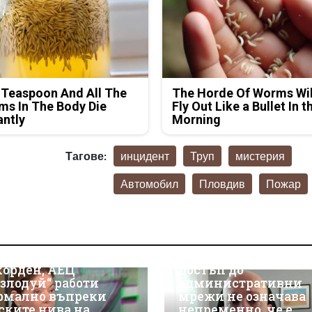
 Teaspoon And All The
The Horde Of Worms Wil
s In The Body Die
Fly Out Like a Bullet In t
antly
Morning
Тагове:
инцидент
Труп
мистерия
Автомобил
Пловдив
Пожар
Д-р Християн
Даскалов, експерт п
киберсигурност:
носът на ток е
Неоторизираният
корден, АЕЦ
достъп до
озлодуй“ работи
административни
рмално въпреки
мрежи не означава
ските нива на
непременно, че е