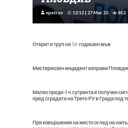
npetrov
12:12 | 27 Mar 22
812
Открит е труп на 56-годишен мъж
Мистериозен инцидент изправи Пловдив
Малко преди 4 ч. сутринта е получен си
пред сградата на Трето РУ в Града под т
При извършения на място оглед на напъл