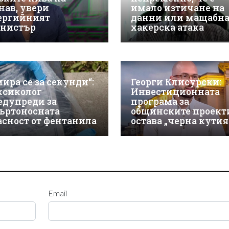
нав, увери
имало изтичане на
ергийният
данни или мащабн
нистър
хакерска атака
мира се за секунди“:
Георги Клисурски:
ксиколог
Инвестиционната
едупреди за
програма за
ъртоносната
общинските проект
асност от фентанила
остава „черна кутия
Email