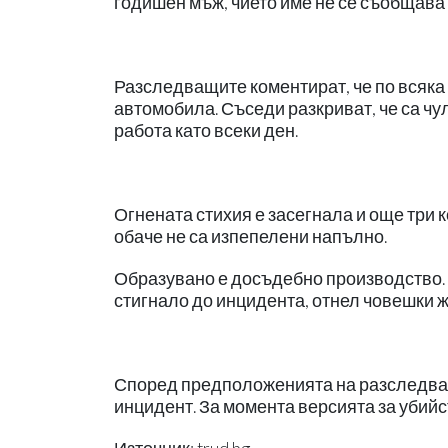
годишен мъж, чието име не се съобщава н
Разследващите коментират, че по всяка
автомобила. Съседи разкриват, че са чул
работа като всеки ден.
Огнената стихия е засегнала и още три 
обаче не са изпепелени напълно.
Образувано е досъдебно производство. 
стигнало до инцидента, отнел човешки ж
Според предположенията на разследващ
инцидент. За момента версията за убийс