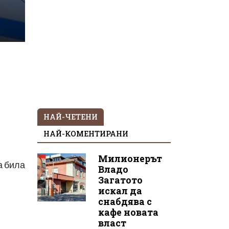
НАЙ-ЧЕТЕНИ
НАЙ-КОМЕНТИРАНИ
Милионерът
а била
Владо
Загатото
искал да
снабдява с
кафе новата
власт