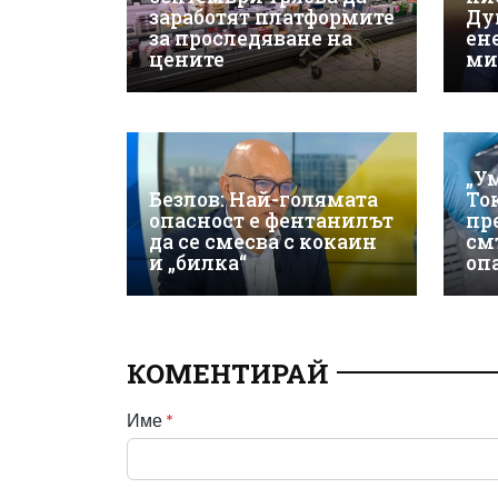
заработят платформите
Ду
за проследяване на
ен
цените
ми
„У
Безлов: Най-голямата
То
опасност е фентанилът
пр
да се смесва с кокаин
см
и „билка“
оп
КОМЕНТИРАЙ
Име
*