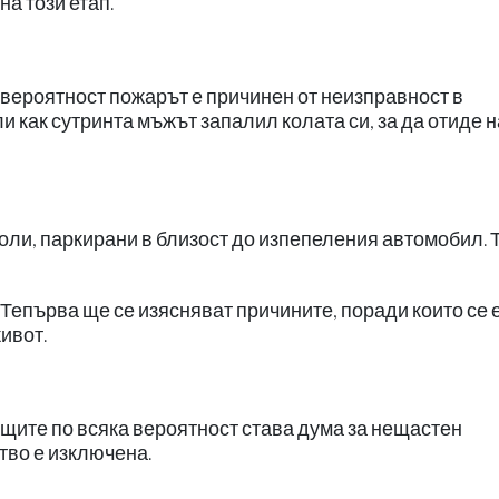
а този етап.
 вероятност пожарът е причинен от неизправност в
и как сутринта мъжът запалил колата си, за да отиде н
коли, паркирани в близост до изпепеления автомобил. 
Тепърва ще се изясняват причините, поради които се 
ивот.
ите по всяка вероятност става дума за нещастен
тво е изключена.