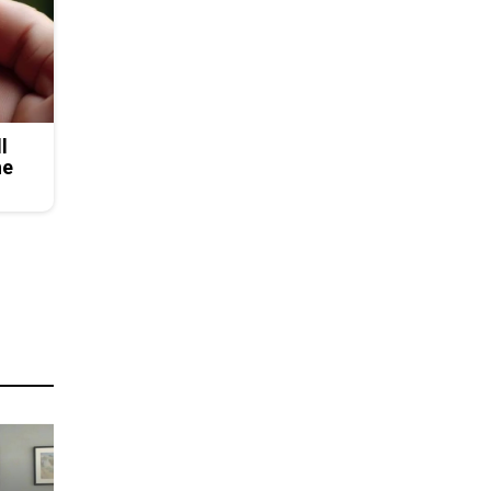
l
he
о