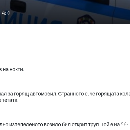
0
 на нокти.
гнал за горящ автомобил. Странното е, че горящата кол
епетата.
но изпепеленото возило бил открит труп. Той е на 56-