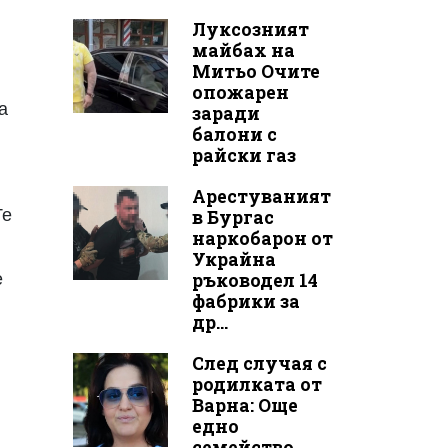
Луксозният
майбах на
Митьо Очите
опожарен
а
заради
балони с
райски газ
Арестуваният
Те
в Бургас
наркобарон от
Украйна
е
ръководел 14
фабрики за
др...
След случая с
родилката от
Варна: Още
едно
семейство