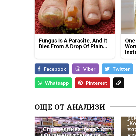
Fungus Is A Parasite, And It
One
Dies From A Drop Of Plain...
Worm
Inst
Facebook
Viber
Тwitter
Whatsapp
Pinterest
ОЩЕ ОТ АНАЛИЗИ
Из
ре
„К
„Справедлива цена“: От
но
септември трябва да
ни