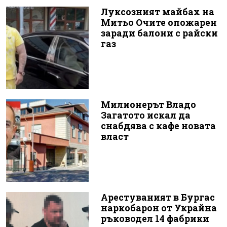
Луксозният майбах на
Митьо Очите опожарен
заради балони с райски
газ
Милионерът Владо
Загатото искал да
снабдява с кафе новата
власт
Арестуваният в Бургас
наркобарон от Украйна
ръководел 14 фабрики