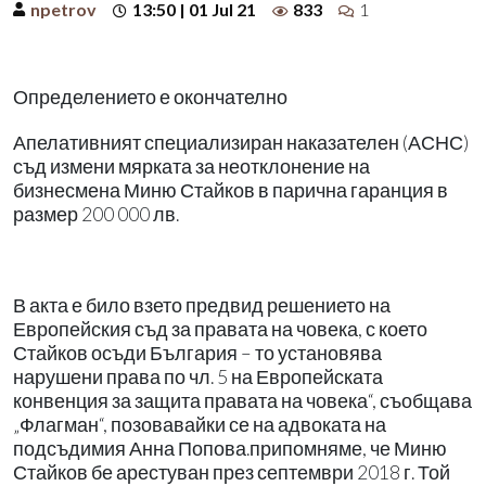
npetrov
13:50 | 01 Jul 21
833
1
Определението е окончателно
Апелативният специализиран наказателен (АСНС)
съд измени мярката за неотклонение на
бизнесмена Миню Стайков в парична гаранция в
размер 200 000 лв.
В акта е било взето предвид решението на
Европейския съд за правата на човека, с което
Стайков осъди България – то установява
нарушени права по чл. 5 на Европейската
конвенция за защита правата на човека“, съобщава
„Флагман“, позовавайки се на адвоката на
подсъдимия Анна Попова.припомняме, че Миню
Стайков бе арестуван през септември 2018 г. Той