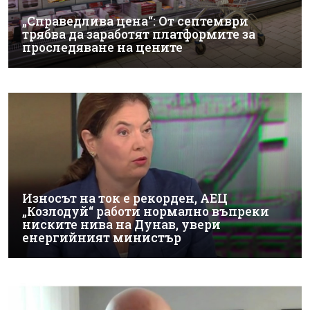
„Справедлива цена“: От септември
трябва да заработят платформите за
проследяване на цените
Износът на ток е рекорден, АЕЦ
„Козлодуй“ работи нормално въпреки
ниските нива на Дунав, увери
енергийният министър