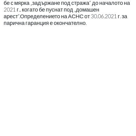
бе с мярка „задържане под стража“ до началото на
2021 г., когато бе пуснат под „домашен
арест“.Определението на АСНС от 30.06.2021 г. за
парична гаранция е окончателно.