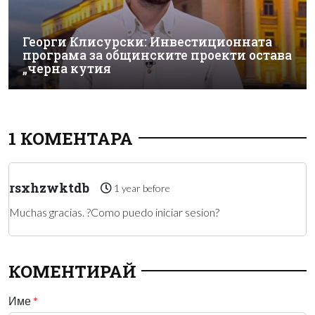
Георги Клисурски: Инвестиционната
програма за общинските проекти остава
„черна кутия
1 КОМЕНТАРА
rsxhzwktdb
1 year before
Muchas gracias. ?Como puedo iniciar sesion?
КОМЕНТИРАЙ
Име
*