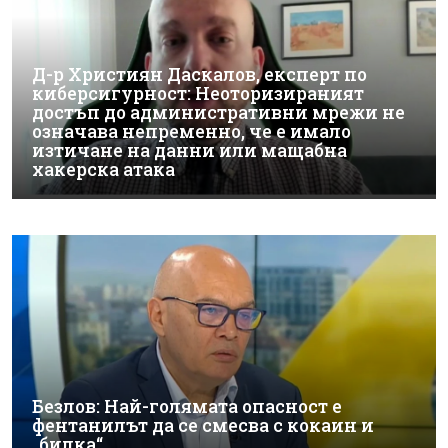
Д-р Християн Даскалов, експерт по
киберсигурност: Неоторизираният
достъп до административни мрежи не
означава непременно, че е имало
изтичане на данни или мащабна
хакерска атака
Безлов: Най-голямата опасност е
фентанилът да се смесва с кокаин и
„билка“