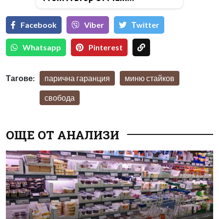
Facebook
Viber
Тwitter
Whatsapp
Pinterest
Тагове:
парична гаранция
миню стайков
свобода
ОЩЕ ОТ АНАЛИЗИ