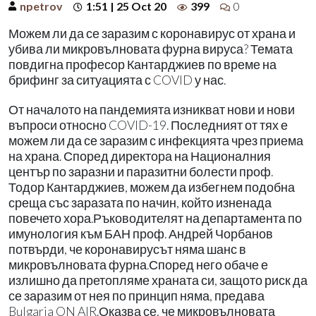
npetrov
1:51 | 25 Oct 20
399
0
Можем ли да се заразим с коронавирус от храна и
убива ли микровълновата фурна вируса? Темата
повдигна професор Кантарджиев по време на
брифинг за ситуацията с COVID у нас.
От началото на пандемията изникват нови и нови
въпроси относно COVID-19. Последният от тях е
можем ли да се заразим с инфекцията чрез приема
на храна. Според директора на Националния
център по заразни и паразитни болести проф.
Тодор Кантарджиев, можем да избегнем подобна
среща със заразата по начин, който изненада
повечето хора.Ръководителят на департамента по
имунология към БАН проф. Андрей Чорбанов
потвърди, че коронавирусът няма шанс в
микровълновата фурна.Според него обаче е
излишно да претопляме храната си, защото риск да
се заразим от нея по принцип няма, предава
Bulgaria ON AIR.Оказва се, че микровълновата