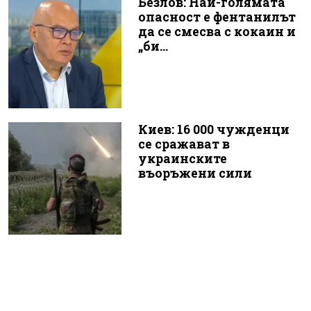
Безлов: Най-голямата
опасност е фентанилът
да се смесва с кокаин и
„би...
Киев: 16 000 чужденци
се сражават в
украинските
въоръжени сили