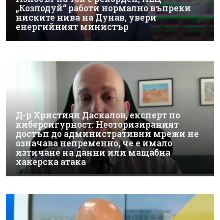
„Козлодуй“ работи нормално въпреки
ниските нива на Дунав, увери
енергийният министър
Д-р Християн Даскалов, експерт по
киберсигурност: Неоторизираният
достъп до административни мрежи не
означава непременно, че е имало
изтичане на данни или мащабна
хакерска атака