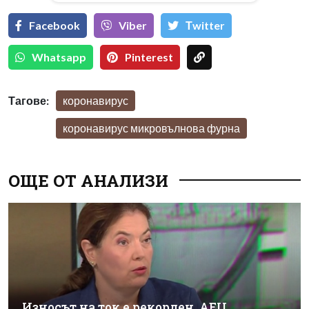
Facebook
Viber
Тwitter
Whatsapp
Pinterest
Тагове:
коронавирус
коронавирус микровълнова фурна
ОЩЕ ОТ АНАЛИЗИ
Износът на ток е рекорден, АЕЦ