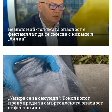
Безлов: Най-голямата опасност е
фентанилът да се смесва с кокаин и
„билка“
„Умира се за секунди“: Токсиколог
предупреди за смъртоносната опасност
от фентанила