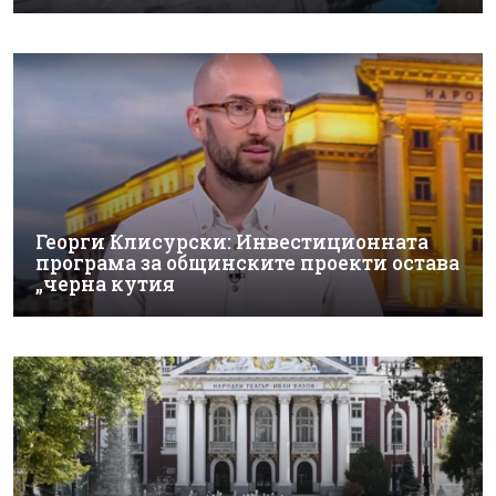
Георги Клисурски: Инвестиционната
програма за общинските проекти остава
„черна кутия