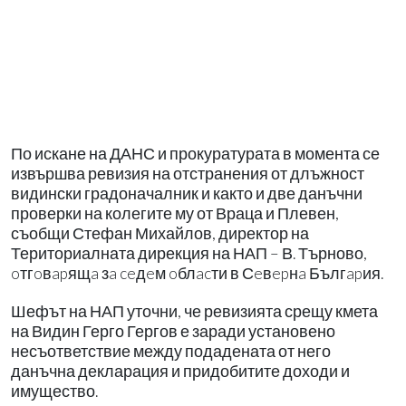
По искане на ДАНС и прокуратурата в момента се
извършва ревизия на отстранения от длъжност
видински градоначалник и както и две данъчни
проверки на колегите му от Враца и Плевен,
съобщи Стефан Михайлов, директор на
Териториалната дирекция на НАП – В. Търново,
oтгoвapящa зa ceдeм oблacти в Сeвepнa Бългapия.
Шефът на НАП уточни, че ревизията срещу кмета
на Видин Герго Гергов е заради установено
несъответствие между подадената от него
данъчна декларация и придобитите доходи и
имущество.