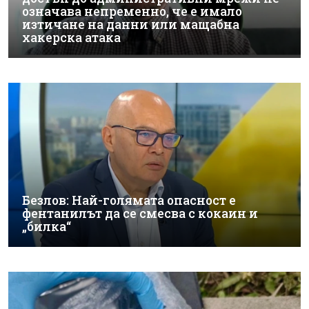
означава непременно, че е имало
изтичане на данни или мащабна
хакерска атака
Безлов: Най-голямата опасност е
фентанилът да се смесва с кокаин и
„билка“