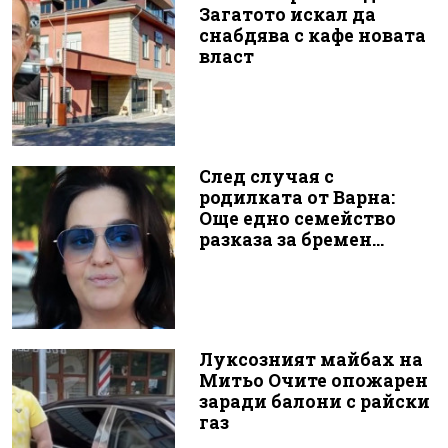
Загатото искал да
снабдява с кафе новата
власт
След случая с
родилката от Варна:
Още едно семейство
разказа за бремен...
Луксозният майбах на
Митьо Очите опожарен
заради балони с райски
газ