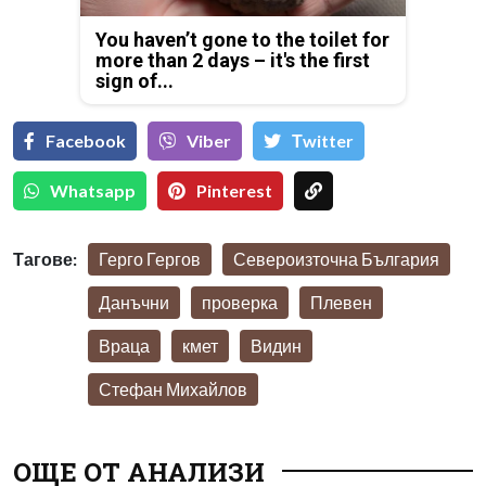
You haven’t gone to the toilet for
more than 2 days – it's the first
sign of...
Facebook
Viber
Тwitter
Whatsapp
Pinterest
Тагове:
Герго Гергов
Североизточна България
Данъчни
проверка
Плевен
Враца
кмет
Видин
Стефан Михайлов
ОЩЕ ОТ АНАЛИЗИ