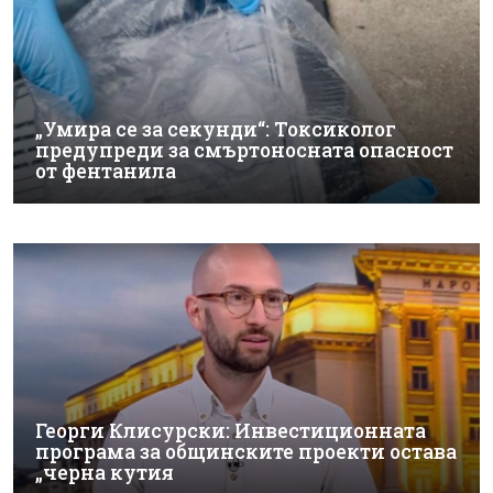
„Умира се за секунди“: Токсиколог
предупреди за смъртоносната опасност
от фентанила
Георги Клисурски: Инвестиционната
програма за общинските проекти остава
„черна кутия