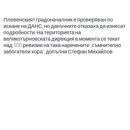
Плевенският градоначалник е проверяван по
искане на ДАНС, но данъчните отказаха да изнесат
подробности. На територията на
великотърновската дирекция в момента се текат
над 500 ревизии на така наречените „съмнително
забогатели хора”, допълни Стефан Михайлов.