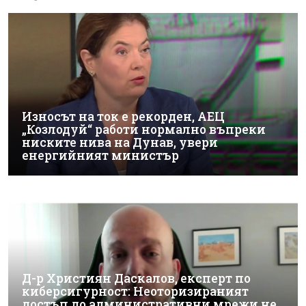
Износът на ток е рекорден, АЕЦ
„Козлодуй“ работи нормално въпреки
ниските нива на Дунав, увери
енергийният министър
Д-р Християн Даскалов, експерт по
киберсигурност: Неоторизираният
достъп до административни мрежи не