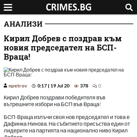
АНАЛИЗИ
Кирил Добрев с поздрав към
новия председател на БСП-
Враца!
npetrov
0:17 | 19 Jul 20
378
0
Кирил Добрев поздрави победителя във
вътрешните избори на БСП във Враца!
БСП-Враца излъчи своя нов председател и това е
Дафинка Нинова. На събитието присъства един от
лидерите на партията на национално ниво Кирил