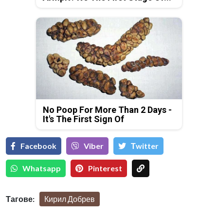
No Poop For More Than 2 Days -
It's The First Sign Of
Facebook
Viber
Тwitter
Whatsapp
Pinterest
Тагове:
Кирил Добрев