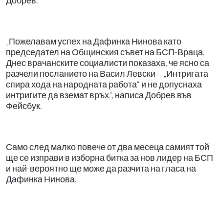
Добрев.
„Пожелавам успех на Дафинка Нинова като
председател на Общинския съвет на БСП-Враца.
Днес врачанските социалисти показаха, че ясно са
разчели посланието на Васил Левски – „Интригата
спира хода на народната работа“ и не допуснаха
интригите да вземат връх.“, написа Добрев във
Фейсбук.
Само след малко повече от два месеца самият той
ще се изправи в изборна битка за нов лидер на БСП
и най-вероятно ще може да разчита на гласа на
Дафинка Нинова.