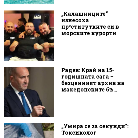
„Калашниците“
изнесоха
пр*ститутките си в
морските курорти
Радев: Край на 15-
годишната сага –
безценният архив на
македонските бъ...
„Умира се за секунди“:
Токсиколог