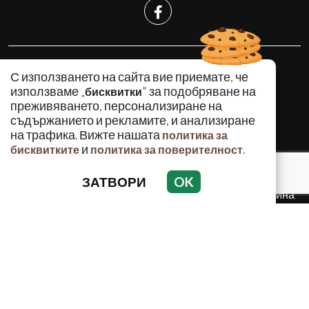
КРИМИНАЛНО
С използването на сайта вие приемате, че
ИНЦИДЕНТИ
използваме „
" за подобряване на
бисквитки
АНАЛИЗИ
преживяването, персонализиране на
съдържанието и рекламите, и анализиране
ПО СВЕТА
на трафика. Вижте нашата
политика за
ВОДЕЩИ ТЕМИ
и
.
бисквитките
политика за поверителност
ЗАТВОРИ
OK
Използването и публикуването на част или цялото
съдържание на Crimes.BG без разрешение на Медийна
група Асмара ЕООД е забранено.
© 2010 - 2026 | Crimes.BG. Всички права запазени.
РЕКЛАМА
КОНТАКТИ