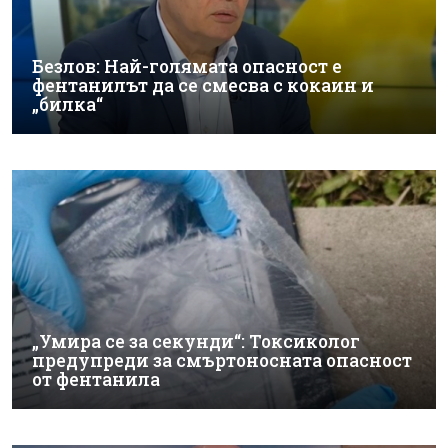
Безлов: Най-голямата опасност е
фентанилът да се смесва с кокаин и
„билка“
„Умира се за секунди“: Токсиколог
предупреди за смъртоносната опасност
от фентанила