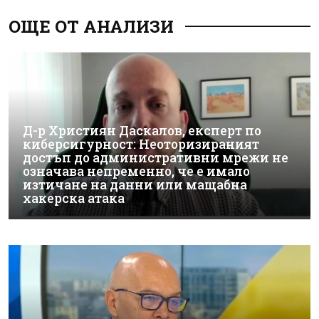
ОЩЕ ОТ АНАЛИЗИ
Д-р Християн Даскалов, експерт по
киберсигурност: Неоторизираният
достъп до административни мрежи не
означава непременно, че е имало
изтичане на данни или мащабна
хакерска атака