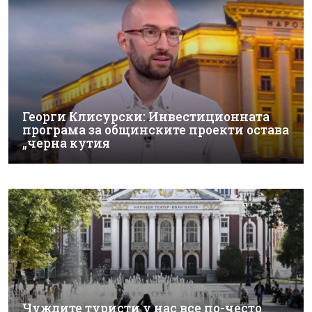
Георги Клисурски: Инвестиционната
програма за общинските проекти остава
„черна кутия
Чуждите туристи у нас все по-често