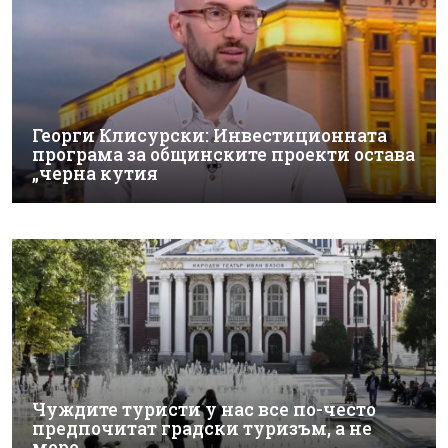
Георги Клисурски: Инвестиционната
програма за общинските проекти остава
„черна кутия
Чуждите туристи у нас все по-често
предпочитат градски туризъм, а не
море