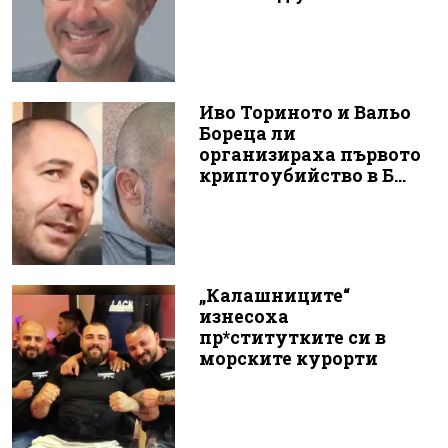
Иво Ториното и Вальо
Бореца ли
организираха първото
криптоубийство в Б...
„Калашниците“
изнесоха
пр*ститутките си в
морските курорти