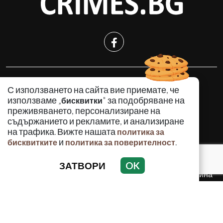
КРИМИНАЛНО
С използването на сайта вие приемате, че
ИНЦИДЕНТИ
използваме „
" за подобряване на
бисквитки
АНАЛИЗИ
преживяването, персонализиране на
съдържанието и рекламите, и анализиране
ПО СВЕТА
на трафика. Вижте нашата
политика за
ВОДЕЩИ ТЕМИ
и
.
бисквитките
политика за поверителност
ЗАТВОРИ
OK
Използването и публикуването на част или цялото
съдържание на Crimes.BG без разрешение на Медийна
група Асмара ЕООД е забранено.
© 2010 - 2026 | Crimes.BG. Всички права запазени.