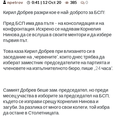
npetrov
0:41 | 12 Oct 20
385
0
Кирил Добрев разкри кое е най-доброто за БСП!
Пред БСП има два пътя – на консолидация и на
конфронтация. Искрено се надявам Корнелия
Нинова да се вслуша в своите ментори и да избере
първия път.
Това каза Кирил Добрев при влизането си в
заседание на „червените“, които днес трябва да
изберат заместник-председателите на партията и
членовете на изпълнителното бюро, пише „24 часа“.
Самият Добрев беше зам.-председател, но преди
месец участва в изборите за председател на БСП,
където се изправи срещу Корнелия Нинова и
загуби. За разлика от много свои колеги, той избра
да остане в Столетницата.