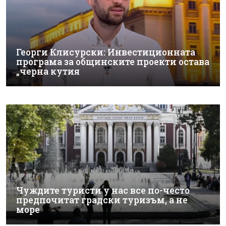
Георги Клисурски: Инвестиционната
програма за общинските проекти остава
„черна кутия
Чуждите туристи у нас все по-често
предпочитат градски туризъм, а не
море