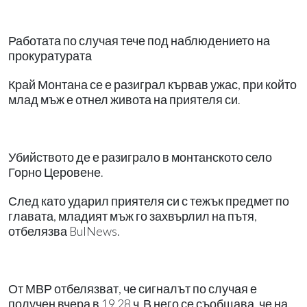
Работата по случая тече под наблюдението на
прокуратурата
Край Монтана се е разиграл кървав ужас, при който
млад мъж е отнел живота на приятеля си.
Убийството де е разиграло в монтанското село
Горно Церовене.
След като ударил приятеля си с тежък предмет по
главата, младият мъж го захвърлил на пътя,
отбелязва BulNews.
От МВР отбелязват, че сигналът по случая е
получен вчера в 19.28 ч. В него се съобщава, че на