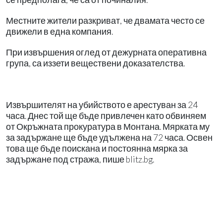
Местните жители разкриват, че двамата често се
движели в една компания.
При извършения оглед от дежурната оперативна
група, са иззети веществени доказателства.
Извършителят на убийството е арестуван за 24
часа. Днес той ще бъде привлечен като обвиняем
от Окръжната прокуратура в Монтана. Мярката му
за задържане ще бъде удължена на 72 часа. Освен
това ще бъде поискана и постоянна мярка за
задържане под стража, пише blitz.bg.