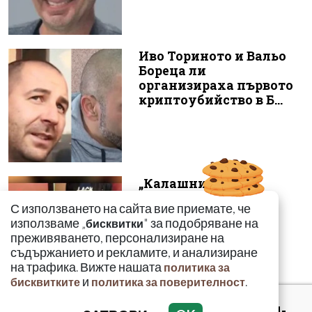
Иво Ториното и Вальо
Бореца ли
организираха първото
криптоубийство в Б...
„Калашниците“
изнесоха
С използването на сайта вие приемате, че
пр*ститутките си в
използваме „
" за подобряване на
бисквитки
морските курорти
преживяването, персонализиране на
съдържанието и рекламите, и анализиране
на трафика. Вижте нашата
политика за
и
.
бисквитките
политика за поверителност
Полицаят, намерил 4-