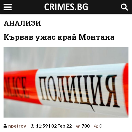
АНАЛИЗИ
Кървав ужас край Монтана
npetrov
11:59 | 02 Feb 22
700
0