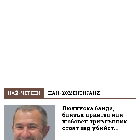
НАЙ-ЧЕТЕНИ
НАЙ-КОМЕНТИРАНИ
Люлинска банда,
близък приятел или
любовен триъгълник
стоят зад убийст...