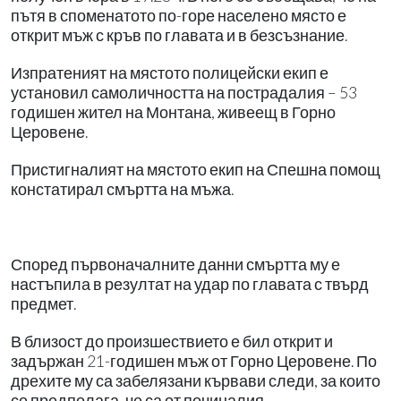
пътя в споменатото по-горе населено място е
открит мъж с кръв по главата и в безсъзнание.
Изпратеният на мястото полицейски екип е
установил самоличността на пострадалия – 53
годишен жител на Монтана, живеещ в Горно
Церовене.
Пристигналият на мястото екип на Спешна помощ
констатирал смъртта на мъжа.
Според първоначалните данни смъртта му е
настъпила в резултат на удар по главата с твърд
предмет.
В близост до произшествието е бил открит и
задържан 21-годишен мъж от Горно Церовене. По
дрехите му са забелязани кървави следи, за които
се предполага, че са от починалия.