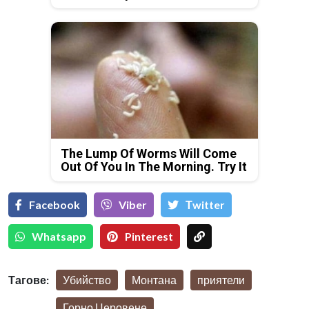
The Lump Of Worms Will Come
Out Of You In The Morning. Try It
Facebook
Viber
Тwitter
Whatsapp
Pinterest
Тагове:
Убийство
Монтана
приятели
Горно Церовене