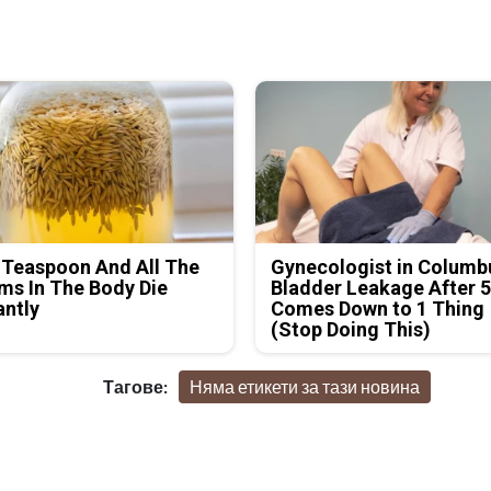
 Teaspoon And All The
Gynecologist in Columb
s In The Body Die
Bladder Leakage After 
antly
Comes Down to 1 Thing
(Stop Doing This)
Тагове:
Няма етикети за тази новина