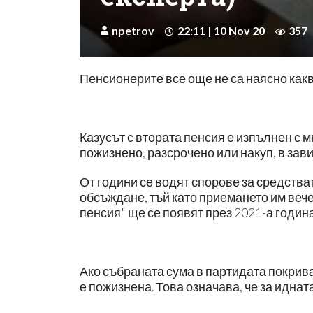
npetrov
22:11 | 10 Nov 20
357
Пенсионерите все още не са наясно какв
Казусът с втората пенсия е изпълнен с м
пожизнено, разсрочено или накуп, в зави
От години се водят спорове за средства
обсъждане, тъй като приемането им веч
пенсия" ще се появят през 2021-а година
Ако събраната сума в партидата покрива
е пожизнена. Това означава, че за идната