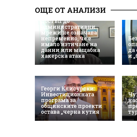
Даскалов, експерт по
ОЩЕ ОТ АНАЛИЗИ
киберсигурност:
Неоторизираният
достъп до
административни
мрежи не означава
непременно, че е
Бе
имало изтичане на
оп
данни или мащабна
да
хакерска атака
и 
Георги Клисурски:
Инвестиционната
Чу
програма за
на
общинските проекти
пр
остава „черна кутия
ту