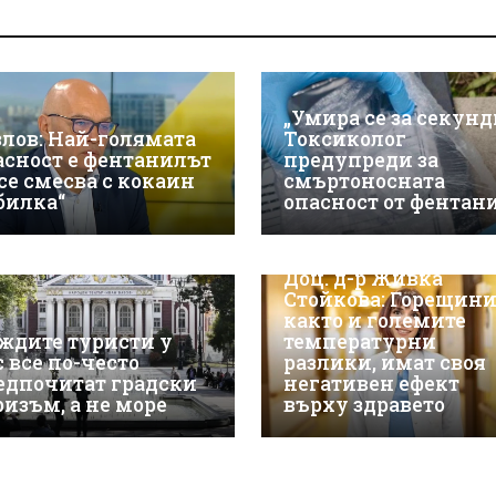
„Умира се за секунд
злов: Най-голямата
Токсиколог
асност е фентанилът
предупреди за
 се смесва с кокаин
смъртоносната
„билка“
опасност от фентан
Доц. д-р Живка
Стойкова: Горещини
както и големите
ждите туристи у
температурни
с все по-често
разлики, имат своя
едпочитат градски
негативен ефект
ризъм, а не море
върху здравето