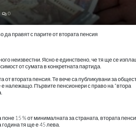
0
о да правят с парите от втората пенсия
ного неизвестни. Ясно е единствено, че тя ще се изпл
симост от сумата в конкретната партида.
та от втората пенсия. Те вече са публикувани за общес
е е належащо. Първите пенсионери с право на "втора
.
 поне 15 % от минималната за страната, втората пенс
 година тя ще е 45 лева.