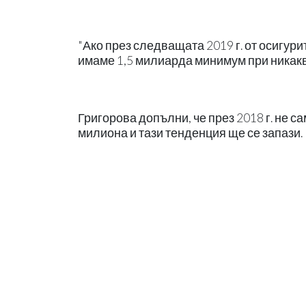
"Ако през следващата 2019 г. от осигур
имаме 1,5 милиарда минимум при никакв
Григорова допълни, че през 2018 г. не са
милиона и тази тенденция ще се запази.