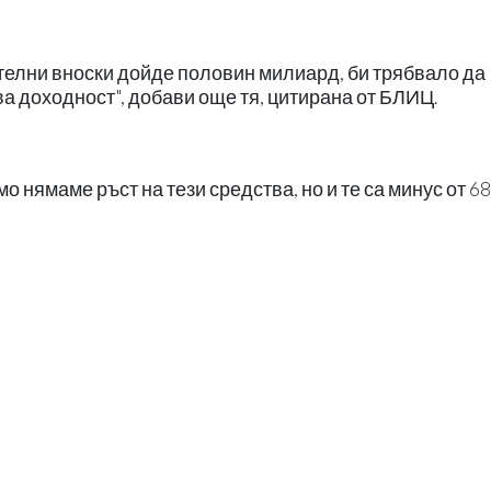
ителни вноски дойде половин милиард, би трябвало да
а доходност", добави още тя, цитирана от БЛИЦ.
мо нямаме ръст на тези средства, но и те са минус от 6