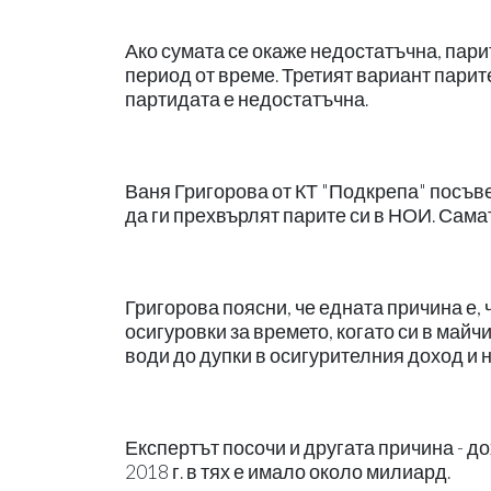
Ако сумата се окаже недостатъчна, пар
период от време. Третият вариант парите
партидата е недостатъчна.
Ваня Григорова от КТ "Подкрепа" посъве
да ги прехвърлят парите си в НОИ. Самат
Григорова поясни, че едната причина е, 
осигуровки за времето, когато си в майч
води до дупки в осигурителния доход и
Експертът посочи и другата причина - до
2018 г. в тях е имало около милиард.