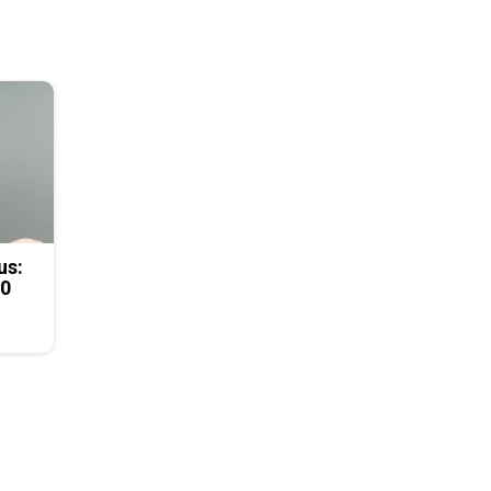
us:
50