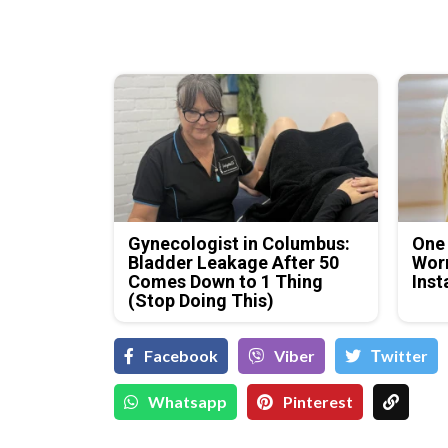
Gynecologist in Columbus:
One
Bladder Leakage After 50
Worm
Comes Down to 1 Thing
Inst
(Stop Doing This)
Facebook
Viber
Тwitter
Whatsapp
Pinterest
Д-р Християн