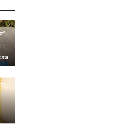
и“:
ила
те,