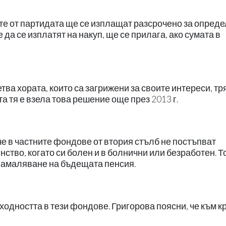
ите от партидата ще се изплащат разсрочено за опред
 да се изплатят на накуп, ще се прилага, ако сумата в
тва хората, които са загрижени за своите интереси, тр
а тя е взела това решение още през 2013 г.
че в частните фондове от втория стълб не постъпват
инство, когато си болен и в болнични или безработен. Т
 намаляване на бъдещата пенсия.
ходността в тези фондове. Григорова поясни, че към к