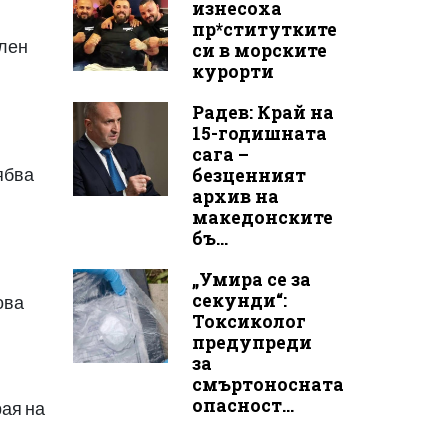
изнесоха
пр*ститутките
елен
си в морските
курорти
Радев: Край на
15-годишната
сага –
безценният
ябва
архив на
македонските
бъ...
„Умира се за
секунди“:
ова
Токсиколог
предупреди
за
смъртоносната
опасност...
рая на