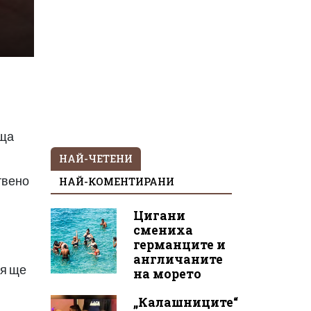
аща
НАЙ-ЧЕТЕНИ
твено
НАЙ-КОМЕНТИРАНИ
Цигани
смениха
германците и
англичаните
ия ще
на морето
„Калашниците“