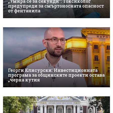
„Умира се за секунди“: Токсиколог
предупреди за смъртоносната опасност
от фентанила
Георги Клисурски: Инвестиционната
програма за общинските проекти остава
„черна кутия