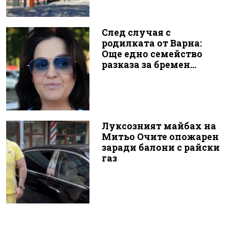
След случая с
родилката от Варна:
Още едно семейство
разказа за бремен...
Луксозният майбах на
Митьо Очите опожарен
заради балони с райски
газ