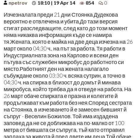
npetrov
18:10 | 19 Apr 14
854
0
Изчезналата преди 21 дни Стоянка Дудекова
вероятно е отвлечена и убита.До тази версия
стигат разследващите, след като до този момент
няма никаква информация къде се намира
тя.Жената, която е майка на две деца изчезна на 26
март около 04:30 ч., на път за работа. Тя работи в
Индустриалната зона на Карлово и всеки ден
пътува със служебен микробус до работното си
място.Работният ден на жената налагало
събуждане около 03:30 ч. всяка сутрин, а точно в
04:30 ч. на спирка в близост до домът й минава
микробуса, който трябва да я отведе на работа. На
26 март обаче спирката е празна и колегите й
продължават към работа без нея.Според сестрата
на Стоянка, в изчезването й е замесен бившият й
съпруг - Веселин Божилов. Той има издадена
заповед да не се доближава на по-малко от 100
метра от бившата си съпруга, тъй като отправил
заплаха за живота й пред двете им деца.Той обаче