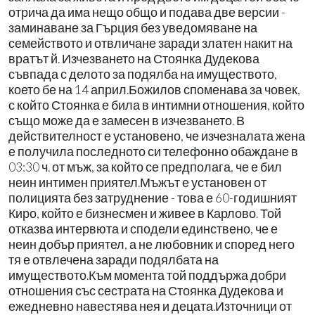
отрича да има нещо общо и подава две версии -
заминаване за Гърция без уведомяване на
семейството и отвличане заради златен накит на
вратът й. Изчезването на Стоянка Дудекова
съвпада с делото за подялба на имуществото,
което бе на 14 април.Божилов споменава за човек,
с който Стоянка е била в интимни отношения, който
също може да е замесен в изчезването. В
действителност е установено, че изчезналата жена
е получила последното си телефонно обаждане в
03:30 ч. от мъж, за който се предполага, че е бил
неин интимен приятел.Мъжът е установен от
полицията без затруднение - това е 60-годишният
Киро, който е бизнесмен и живее в Карлово. Той
отказва интервюта и сподели единствено, че е
неин добър приятел, а не любовник и според него
тя е отвлечена заради подялбата на
имуществото.Към момента той поддържа добри
отношения със сестрата на Стоянка Дудекова и
ежедневно навестява нея и децата.Източници от