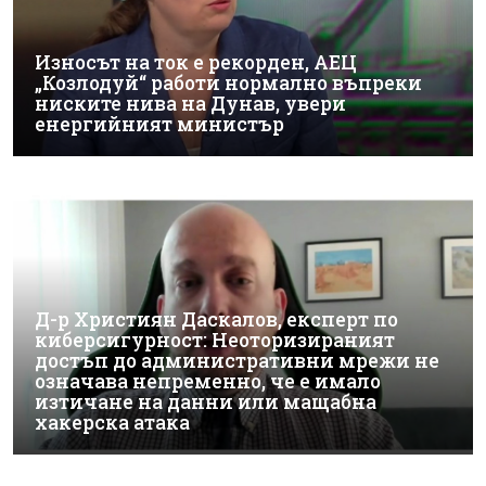
Износът на ток е рекорден, АЕЦ
„Козлодуй“ работи нормално въпреки
ниските нива на Дунав, увери
енергийният министър
Д-р Християн Даскалов, експерт по
киберсигурност: Неоторизираният
достъп до административни мрежи не
означава непременно, че е имало
изтичане на данни или мащабна
хакерска атака