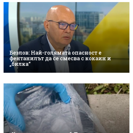
Безлов: Най-голямата опасност е
фентанилът да се смесва с кокаин и
„билка“