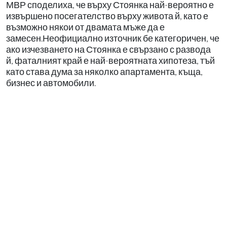
МВР споделиха, че върху Стоянка най-вероятно е
извършено посегателство върху живота й, като е
възможно някои от двамата мъже да е
замесен.Неофициално източник бе категоричен, че
ако изчезването на Стоянка е свързано с развода
й, фаталният край е най-вероятната хипотеза, тъй
като става дума за няколко апартамента, къща,
бизнес и автомобили.