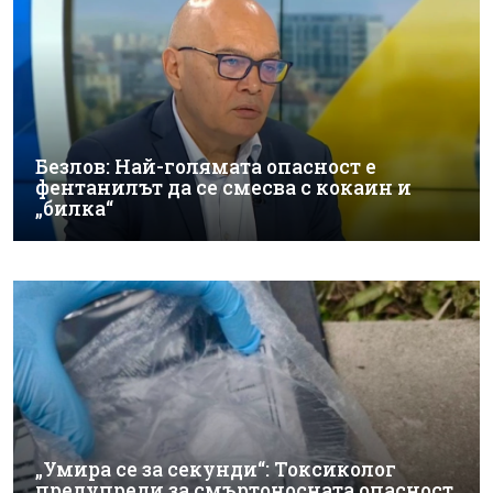
Безлов: Най-голямата опасност е
фентанилът да се смесва с кокаин и
„билка“
„Умира се за секунди“: Токсиколог
предупреди за смъртоносната опасност