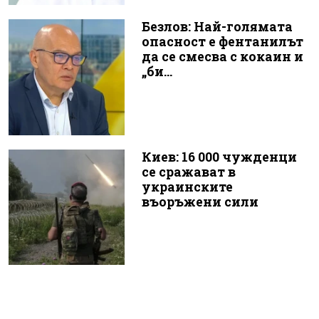
Безлов: Най-голямата
опасност е фентанилът
да се смесва с кокаин и
„би...
Киев: 16 000 чужденци
се сражават в
украинските
въоръжени сили