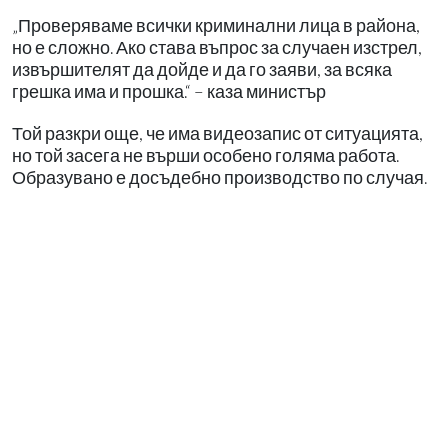
„Проверяваме всички криминални лица в района,
но е сложно. Ако става въпрос за случаен изстрел,
извършителят да дойде и да го заяви, за всяка
грешка има и прошка.“ – каза министър
Той разкри още, че има видеозапис от ситуацията,
но той засега не върши особено голяма работа.
Образувано е досъдебно производство по случая.