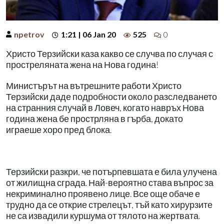
npetrov
1:21 | 06 Jan 20
525
0
Христо Терзийски каза какво се случва по случая с
простреляната жена на Нова година!
Министърът на вътрешните работи Христо
Терзийски даде подробности около разследването
на странния случай в Ловеч, когато навръх Нова
година жена бе прострляна в гърба, докато
играеше хоро пред блока.
Терзийски разкри, че потърпевшата е била улучена
от жилищна сграда. Най-вероятно става въпрос за
некриминално проявено лице. Все още обаче е
трудно да се открие стрелецът, тъй като хирурзите
не са извадили куршума от тялото на жертвата.