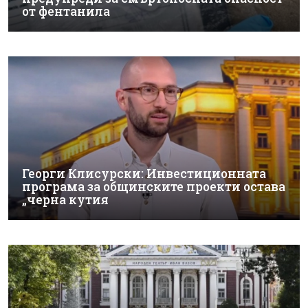
от фентанила
Георги Клисурски: Инвестиционната
програма за общинските проекти остава
„черна кутия