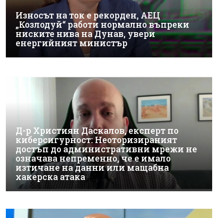
Износът на ток е рекорден, АЕЦ
„Козлодуй“ работи нормално въпреки
ниските нива на Дунав, увери
енергийният министър
Д-р Християн Даскалов, експерт по
киберсигурност: Неоторизираният
достъп до административни мрежи не
означава непременно, че е имало
изтичане на данни или мащабна
хакерска атака