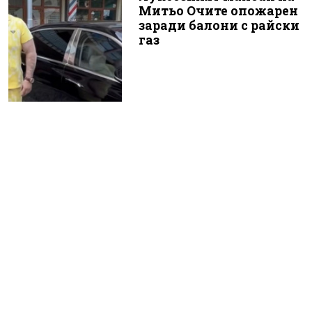
Митьо Очите опожарен
заради балони с райски
газ