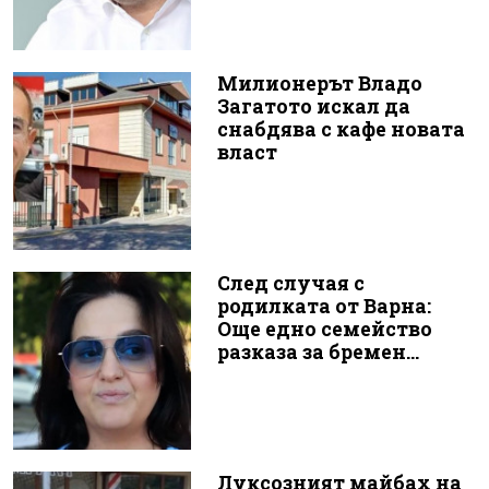
Милионерът Владо
Загатото искал да
снабдява с кафе новата
власт
След случая с
родилката от Варна:
Още едно семейство
разказа за бремен...
Луксозният майбах на