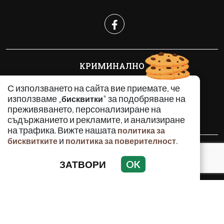
КРИМИНАЛНО
ИНЦИДЕНТИ
С използването на сайта вие приемате, че
АНАЛИЗИ
използваме „
" за подобряване на
бисквитки
ПО СВЕТА
преживяването, персонализиране на
ВОДЕЩИ ТЕМИ
съдържанието и рекламите, и анализиране
на трафика. Вижте нашата
политика за
и
.
бисквитките
политика за поверителност
Използването и публикуването на част или цялото
съдържание на Crimes.BG без разрешение на Медийна
ЗАТВОРИ
OK
група Асмара ЕООД е забранено.
© 2010 - 2026 | Crimes.BG. Всички права запазени.
РЕКЛАМА