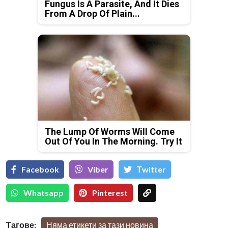
Fungus Is A Parasite, And It Dies
From A Drop Of Plain...
The Lump Of Worms Will Come
Out Of You In The Morning. Try It
Facebook
Viber
Тwitter
Whatsapp
Pinterest
Тагове:
Няма етикети за тази новина