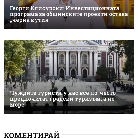
Георги Клисурски: Инвестиционната
програма за общинските проекти остава
„черна кутия
Чуждите туристи у нас все по-често
предпочитат градски туризъм, а не
море
КОМЕНТИРАЙ