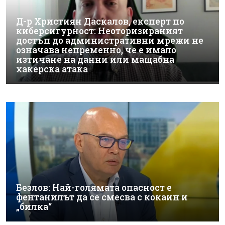
Д-р Християн Даскалов, експерт по
киберсигурност: Неоторизираният
достъп до административни мрежи не
означава непременно, че е имало
изтичане на данни или мащабна
хакерска атака
Безлов: Най-голямата опасност е
фентанилът да се смесва с кокаин и
„билка“