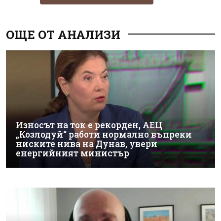
ОЩЕ ОТ АНАЛИЗИ
Износът на ток е рекорден, АЕЦ
„Козлодуй“ работи нормално въпреки
ниските нива на Дунав, увери
енергийният министър