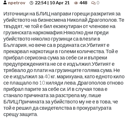
npetrov
22:54 | 10 Apr 21
448
0
Източници на БЛИЦ направи горещи разкрития за
убийството на бизнесмена Николай Драгополов. Те
твърдят, че той е бил екзекутиран от членове на
грузинската наркомафия.Няколко дни преди
убийството няколко грузинци са влезли в
България, но вече са в родината си.Убитият е
прекарвал наркотици в големи количества. Той е
прибрал сериозна сума за себе си и въпреки
предупрежденията не се е издължил.Убитият е
трябвало до плати на грузинците голяма сума. Не
се е издължил за 40 кг. марихуана, като едното кило
се плащало по 10 хиляди лева. Драгополов отново
прибрал парите за себе си. И в случая това е
станало причината за разстрела му, пише
БЛИЦ.Причината за убийството му не е в това, че
той е решил да свидетелства в прокуратурата
срещу защита.