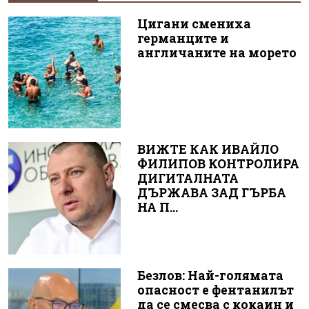
Цигани смениха
германците и
англичаните на морето
ВИЖТЕ КАК ИВАЙЛО
ФИЛИПОВ КОНТРОЛИРА
ДИГИТАЛНАТА
ДЪРЖАВА ЗАД ГЪРБА
НА П...
Безлов: Най-голямата
опасност е фентанилът
да се смесва с кокаин и