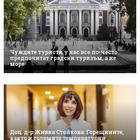
Чуждите туристи у нас все по-често
предпочитат градски туризъм, а не
море
Доц. д-р Живка Стойкова: Горещините,
както и големите температурни