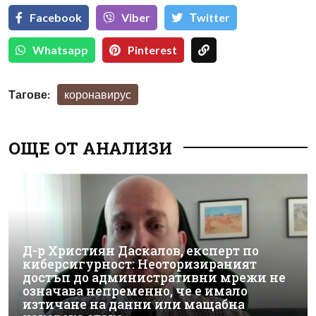
Facebook
Viber
Тwitter
Whatsapp
Pinterest
Тагове:
коронавирус
ОЩЕ ОТ АНАЛИЗИ
Д-р Християн Даскалов, експерт по
киберсигурност: Неоторизираният
достъп до административни мрежи не
означава непременно, че е имало
изтичане на данни или мащабна