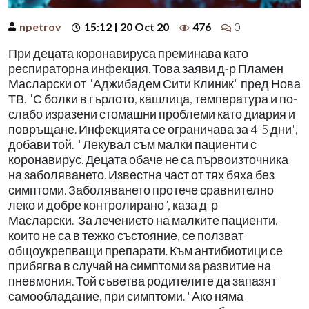
npetrov
15:12 | 20 Oct 20
476
0
При децата коронавируса преминава като
респираторна инфекция. Това заяви д-р Пламен
Масларски от "Аджибадем Сити Клиник" пред Нова
ТВ. "С болки в гърлото, кашлица, температура и по-
слабо изразени стомашни проблеми като диария и
повръщане. Инфекцията се ограничава за 4-5 дни",
добави той. "Лекувал съм малки пациенти с
коронавирус. Децата обаче не са първоизточника
на заболяването. Известна част от тях бяха без
симптоми. Заболяването протече сравнително
леко и добре контролирано", каза д-р
Масларски. За лечението на малките пациенти,
които не са в тежко състояние, се ползват
общоукрепващи препарати. Към антибиотици се
прибягва в случай на симптоми за развитие на
пневмония. Той съветва родителите да запазят
самообладание, при симптоми. "Ако няма