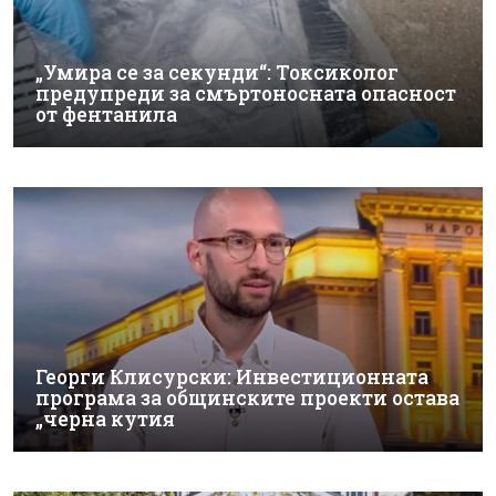
„Умира се за секунди“: Токсиколог
предупреди за смъртоносната опасност
от фентанила
Георги Клисурски: Инвестиционната
програма за общинските проекти остава
„черна кутия