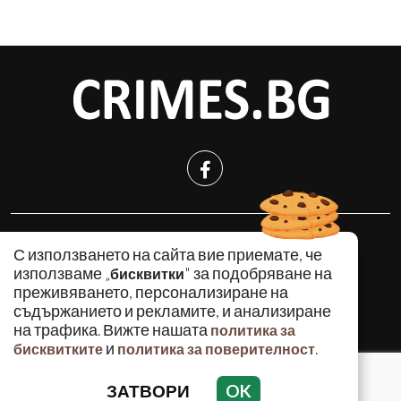
КРИМИНАЛНО
С използването на сайта вие приемате, че
ИНЦИДЕНТИ
използваме „
" за подобряване на
бисквитки
АНАЛИЗИ
преживяването, персонализиране на
съдържанието и рекламите, и анализиране
ПО СВЕТА
на трафика. Вижте нашата
политика за
ВОДЕЩИ ТЕМИ
и
.
бисквитките
политика за поверителност
ЗАТВОРИ
OK
Използването и публикуването на част или цялото