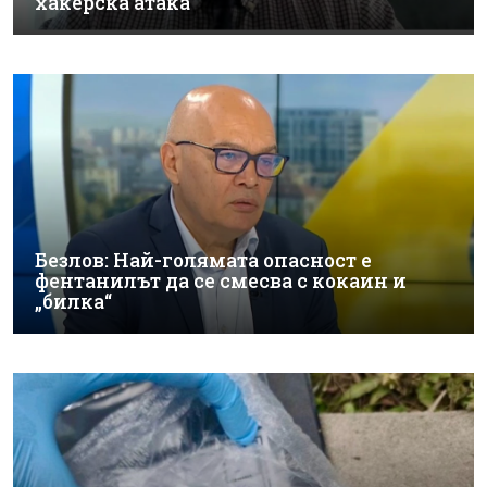
хакерска атака
Безлов: Най-голямата опасност е
фентанилът да се смесва с кокаин и
„билка“