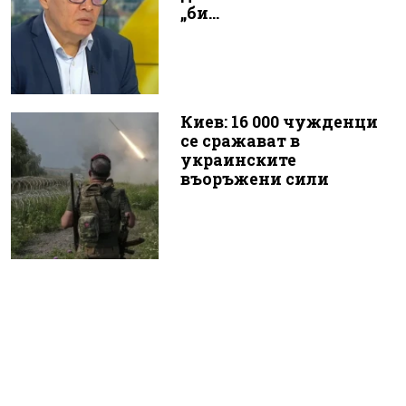
„би...
Киев: 16 000 чужденци
се сражават в
украинските
въоръжени сили