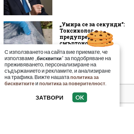
„Умира се за секунди“:
Токсиколог
предупреди за
смъртоносната
опасност...
С използването на сайта вие приемате, че
използваме „
" за подобряване на
бисквитки
преживяването, персонализиране на
съдържанието и рекламите, и анализиране
на трафика. Вижте нашата
политика за
и
.
бисквитките
политика за поверителност
ЗАТВОРИ
OK