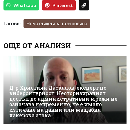
Whatsapp
Pinterest
Тагове:
Няма етикети за тази новина
ОЩЕ ОТ АНАЛИЗИ
Д-р Християн Даскалов, експерт по
киберсигурност: Неоторизираният
достъп до административни мрежи не
означава непременно, че е имало
изтичане на данни или мащабна
хакерска атака