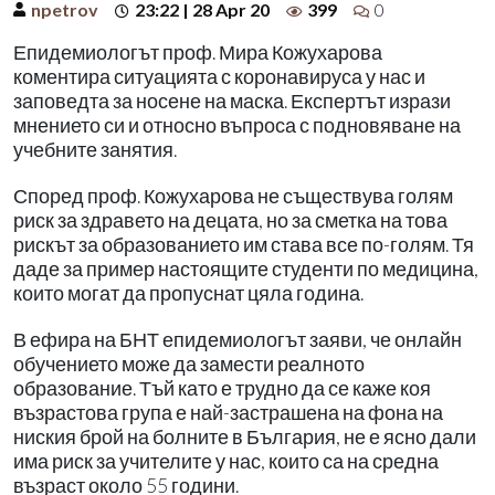
npetrov
23:22 | 28 Apr 20
399
0
Епидемиологът проф. Мира Кожухарова
коментира ситуацията с коронавируса у нас и
заповедта за носене на маска. Експертът изрази
мнението си и относно въпроса с подновяване на
учебните занятия.
Според проф. Кожухарова не съществува голям
риск за здравето на децата, но за сметка на това
рискът за образованието им става все по-голям. Тя
даде за пример настоящите студенти по медицина,
които могат да пропуснат цяла година.
В ефира на БНТ епидемиологът заяви, че онлайн
обучението може да замести реалното
образование. Тъй като е трудно да се каже коя
възрастова група е най-застрашена на фона на
ниския брой на болните в България, не е ясно дали
има риск за учителите у нас, които са на средна
възраст около 55 години.