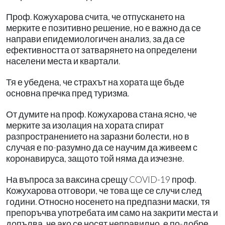
Проф. Кожухарова счита, че отпускането на
мерките е позитивно решение, но е важно да се
направи епидемиологичен анализ, за да се
ефективността от затварянето на определени
населени места и квартали.
Тя е убедена, че страхът на хората ще бъде
основна пречка пред туризма.
От думите на проф. Кожухарова стана ясно, че
мерките за изолация на хората спират
разпространението на заразни болести, но в
случая е по-разумно да се научим да живеем с
коронавируса, защото той няма да изчезне.
На въпроса за ваксина срещу COVID-19 проф.
Кожухарова отговори, че това ще се случи след
години. Относно носенето на предпазни маски, тя
препоръчва употребата им само на закрити места и
допълва, че ако се носят неправилно, е по-добре