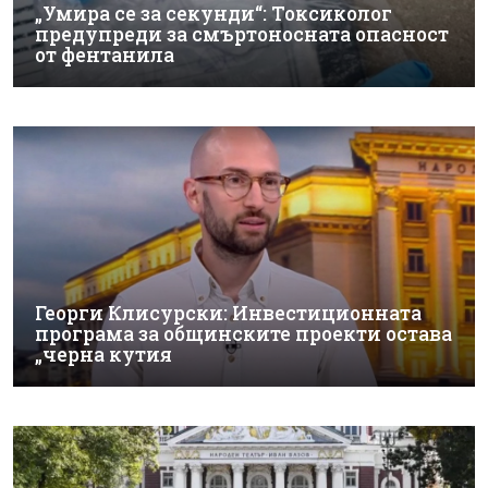
„Умира се за секунди“: Токсиколог
предупреди за смъртоносната опасност
от фентанила
Георги Клисурски: Инвестиционната
програма за общинските проекти остава
„черна кутия