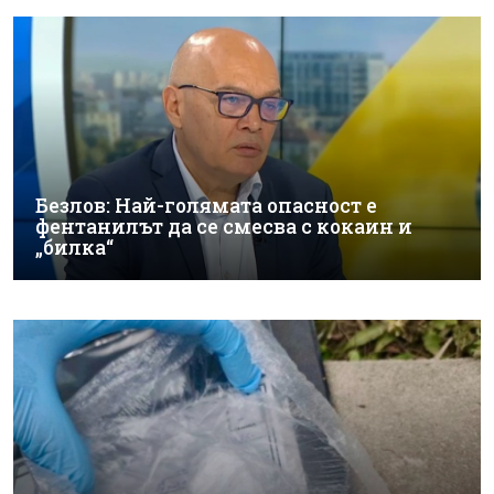
Безлов: Най-голямата опасност е
фентанилът да се смесва с кокаин и
„билка“