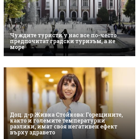
Чуждите туристи у нас все по-често
предпочитат градски туризъм, а не
море
Доц. д-р Живка Стойкова: Горещините,
както и големите температурни
разлики, имат своя негативен ефект
върху здравето