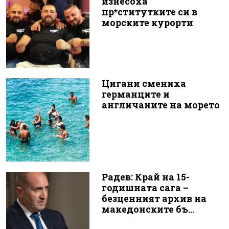
изнесоха
пр*ститутките си в
морските курорти
Цигани смениха
германците и
англичаните на морето
Радев: Край на 15-
годишната сага –
безценният архив на
македонските бъ...