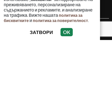
преживяването, персонализиране на
съдържанието и рекламите, и анализиране
на трафика. Вижте нашата
политика за
и
.
бисквитките
политика за поверителност
КРИМИНАЛНО
ЗАТВОРИ
OK
ИНЦИДЕНТИ
АНАЛИЗИ
ПО СВЕТА
ВОДЕЩИ ТЕМИ
Използването и публикуването на част или цялото
съдържание на Crimes.BG без разрешение на Медийна
група Асмара ЕООД е забранено.
© 2010 - 2026 | Crimes.BG. Всички права запазени.
РЕКЛАМА
КОНТАКТИ