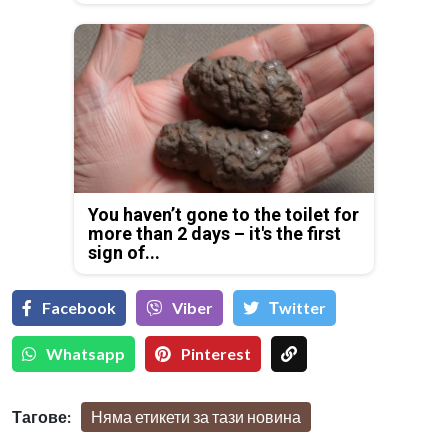
You haven’t gone to the toilet for
more than 2 days – it's the first
sign of...
Facebook
Viber
Тwitter
Whatsapp
Pinterest
Тагове:
Няма етикети за тази новина