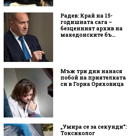
Радев: Край на 15-
годишната сага –
безценният архив на
македонските бъ...
Мъж три дни нанася
побой на приятелката
си в Горна Оряховица
„Умира се за секунди“:
Токсиколог