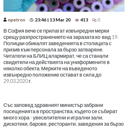
npetrov
23:46 | 13 Mar 20
413
0
В София вече се прилагат извънредни мерки
срещу разпространението на заразата ко-вид 19.
Полицаи обикалят заведенията в столицата с
призив към персонала за бързо затваряне.
Читатели на БЛИЦ алармират, че са станали
свидетели на действията на униформените в
няколко обекта. Мерките на въведеното
извънредно положение остават в сила до
29.03.2020 г.
Със заповед здравният министър забрани
посещенията в пространства, където се събират
много хора - увеселителни и игрални зали,
дискотеки, барове, ресторанти, заведения за бързо