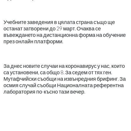
Учебните заведения в цялата страна също ще
останат затворени до 29 март. Очаква се
въвеждането на дистанционна форма на обучение
през онлайн платформи.
За днес новите случаи на коронавирус у нас, които
са установени, са общо 8. За седем от тях ген.
Мутафчийски съобщи на извънредния брифинг. За
осмия случай съобщи Националната референтна
лаборатория по-късно тази вечер.