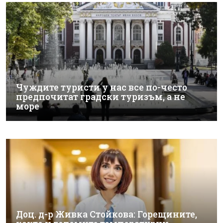
Чуждите туристи у нас все по-често
предпочитат градски туризъм, а не
море
Доц. д-р Живка Стойкова: Горещините,