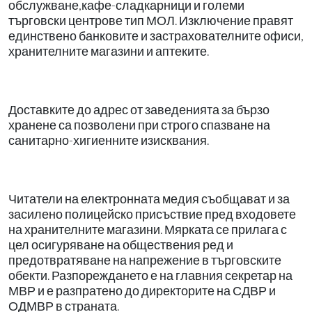
обслужване,кафе-сладкарници и големи
търговски центрове тип МОЛ. Изключение правят
единствено банковите и застрахователните офиси,
хранителните магазини и аптеките.
Доставките до адрес от заведенията за бързо
хранене са позволени при строго спазване на
санитарно-хигиенните изисквания.
Читатели на електронната медия съобщават и за
засилено полицейско присъствие пред входовете
на хранителните магазини. Мярката се прилага с
цел осигуряване на обществения ред и
предотвратяване на напрежение в търговските
обекти. Разпореждането е на главния секретар на
МВР и е разпратено до директорите на СДВР и
ОДМВР в страната.