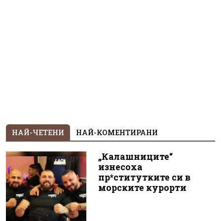
НАЙ-ЧЕТЕНИ
НАЙ-КОМЕНТИРАНИ
„Калашниците“
изнесоха
пр*ститутките си в
морските курорти