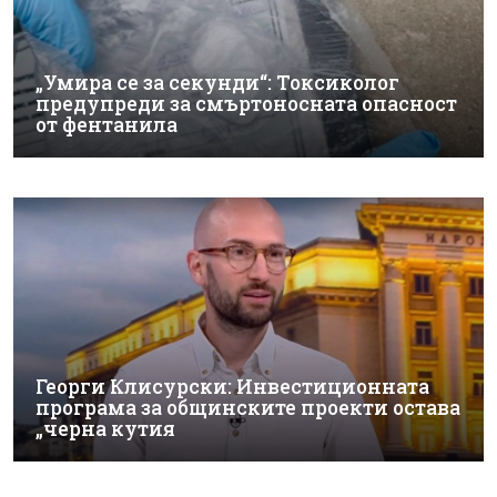
„Умира се за секунди“: Токсиколог
предупреди за смъртоносната опасност
от фентанила
Георги Клисурски: Инвестиционната
програма за общинските проекти остава
„черна кутия