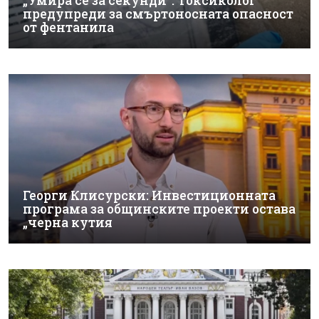
„Умира се за секунди“: Токсиколог
предупреди за смъртоносната опасност
от фентанила
Георги Клисурски: Инвестиционната
програма за общинските проекти остава
„черна кутия