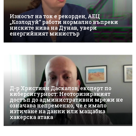
Износът на ток е рекорден, АЕЦ
„Козлодуй“ работи нормално въпреки
ниските нива на Дунав, увери
енергийният министър
Д-р Християн Даскалов, експерт по
киберсигурност: Неоторизираният
достъп до административни мрежи не
означава непременно, че е имало
изтичане на данни или мащабна
хакерска атака