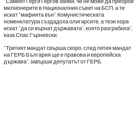
"Самият Герги Гергов заяви, че не може да преброи
милионерите в Националния съвет на БСП, а те
искат "мафията вън". Комунистическата
номенклатура създадоха олигарсите, а тези хора
искат "да си върнат държавата", която разграбиха",
каза Спас Гърневски.
"Третият мандат свърша скоро, след петия мандат
на ГЕРБ България ще е правова и европейска
държава", завърши депутатът от ГЕРБ.