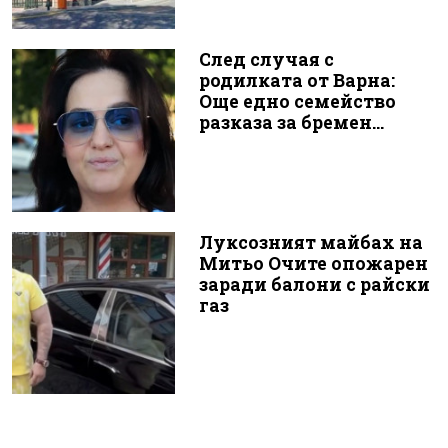
След случая с
родилката от Варна:
Още едно семейство
разказа за бремен...
Луксозният майбах на
Митьо Очите опожарен
заради балони с райски
газ