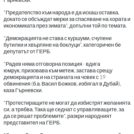
"Предателство към народа е да искаш оставка,
докато се обсъждат мерки за спасяване на хората и
икономиката през зимата", допълни той по темата.
"Демокрацията не става с куршуми, счупени
бутилки и хвърляне на боклуци", категоричен бе
депутатът от ГЕРБ.
"Радев няма отговорна позиция - вдига
юмрук, призовава към метеж, застава срещу
демокрацията и на страната на човек с 19
обвинения (б.а. Васил Божков, избягал в Дубай),
каза Гърневски.
"Протестиращите не могат да избистрят желанията
си, а трябва. Така ще седнат с управляващите, за
да се решат проблемите", разкри народният
представител на ГЕРБ.