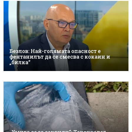
Безлов: Най-голямата опасност е
фентанилът да се смесва с кокаин и
„билка“