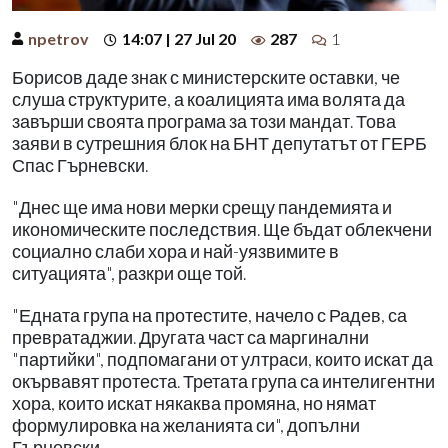
npetrov
14:07 | 27 Jul 20
287
1
Борисов даде знак с министерските оставки, че
слуша структурите, а коалицията има волята да
завърши своята програма за този мандат. Това
заяви в сутрешния блок на БНТ депутатът от ГЕРБ
Спас Гърневски.
"Днес ще има нови мерки срещу пандемията и
икономическите последствия. Ще бъдат облекчени
социално слаби хора и най-уязвимите в
ситуацията", разкри още той.
"Едната група на протестите, начело с Радев, са
превратаджии. Другата част са маргинални
"партийки", подпомагани от ултраси, които искат да
окървавят протеста. Третата група са интелигентни
хора, които искат някаква промяна, но нямат
формулировка на желанията си", допълни
Гърневски.