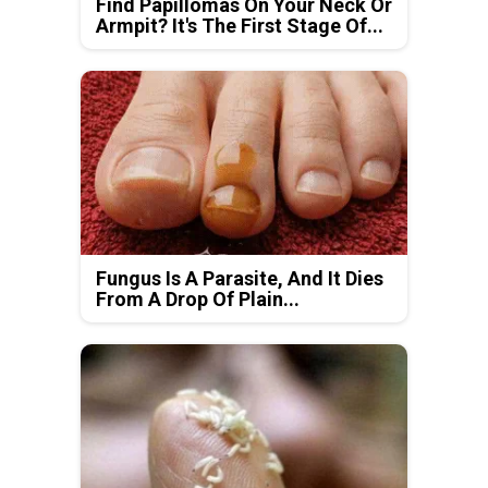
Find Papillomas On Your Neck Or
Armpit? It's The First Stage Of...
Fungus Is A Parasite, And It Dies
From A Drop Of Plain...