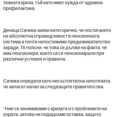
тежката криза, тъй като имат нужда от здравна
профилактика.
Деница Сачева заяви категорично, че постигането
на абсолютна справедливост в пенсионната
система е почти непостижимо предизвикателство
заради. Тя поясни, че това се дължи на факта, че
има пенсионери, които са се пенсионирали при
различни условия и правила.
Сачева определи като несъстоятелна хипотезата,
че залагат капан за следващите правителства.
"Ние се занимаваме с кризата и с проблемите на
хората, затова не подадохме оставка, защото