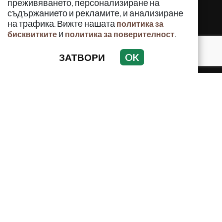
преживяването, персонализиране на
съдържанието и рекламите, и анализиране
на трафика. Вижте нашата
политика за
и
.
бисквитките
политика за поверителност
КРИМИНАЛНО
ЗАТВОРИ
OK
ИНЦИДЕНТИ
АНАЛИЗИ
ПО СВЕТА
ВОДЕЩИ ТЕМИ
Използването и публикуването на част или цялото
съдържание на Crimes.BG без разрешение на Медийна
група Асмара ЕООД е забранено.
© 2010 - 2026 | Crimes.BG. Всички права запазени.
РЕКЛАМА
КОНТАКТИ