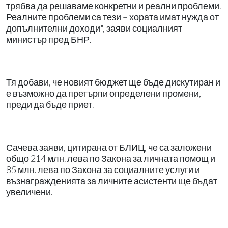
трябва да решаваме конкретни и реални проблеми.
Реалните проблеми са тези – хората имат нужда от
допълнителни доходи", заяви социалният
министър пред БНР.
Тя добави, че новият бюджет ще бъде дискутиран и
е възможно да претърпи определени промени,
преди да бъде приет.
Сачева заяви, цитирана от БЛИЦ, че са заложени
общо 214 млн. лева по Закона за личната помощ и
85 млн. лева по Закона за социалните услуги и
възнагражденията за личните асистенти ще бъдат
увеличени.