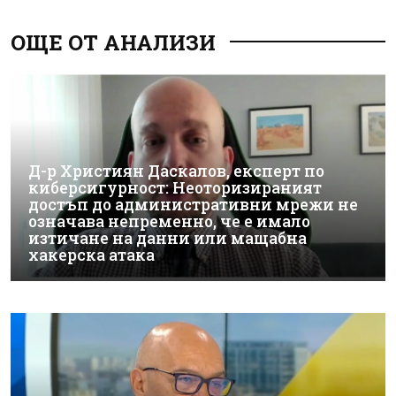
ОЩЕ ОТ АНАЛИЗИ
Д-р Християн Даскалов, експерт по
киберсигурност: Неоторизираният
достъп до административни мрежи не
означава непременно, че е имало
изтичане на данни или мащабна
хакерска атака