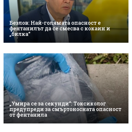
Безлов: Най-голямата опасност е
фентанилът да се смесва с кокаин и
„билка“
„Умира се за секунди“: Токсиколог
предупреди за смъртоносната опасност
от фентанила