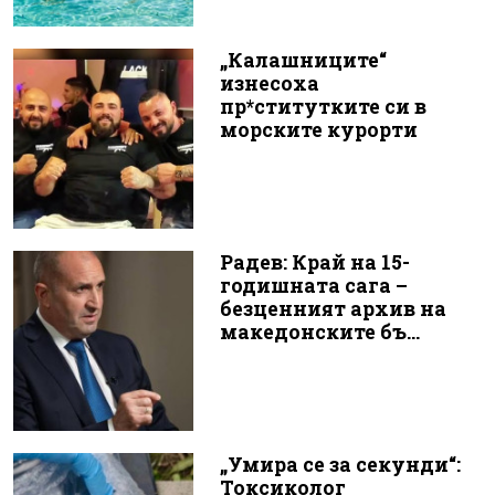
„Калашниците“
изнесоха
пр*ститутките си в
морските курорти
Радев: Край на 15-
годишната сага –
безценният архив на
македонските бъ...
„Умира се за секунди“:
Токсиколог