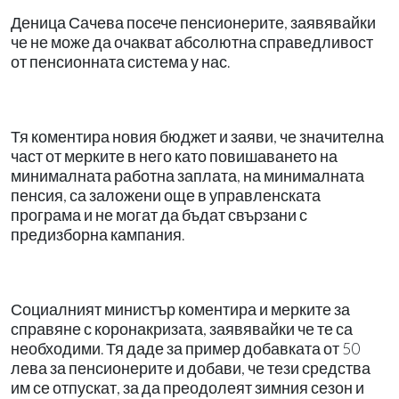
Деница Сачева посече пенсионерите, заявявайки
че не може да очакват абсолютна справедливост
от пенсионната система у нас.
Тя коментира новия бюджет и заяви, че значителна
част от мерките в него като повишаването на
минималната работна заплата, на минималната
пенсия, са заложени още в управленската
програма и не могат да бъдат свързани с
предизборна кампания.
Социалният министър коментира и мерките за
справяне с коронакризата, заявявайки че те са
необходими. Тя даде за пример добавката от 50
лева за пенсионерите и добави, че тези средства
им се отпускат, за да преодолеят зимния сезон и