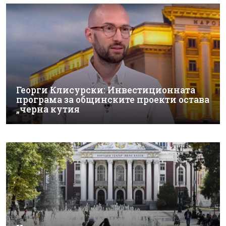
Георги Клисурски: Инвестиционната
програма за общинските проекти остава
„черна кутия