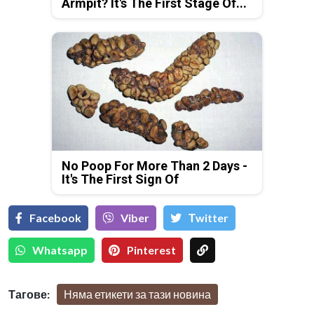
Armpit? It's The First Stage Of...
No Poop For More Than 2 Days -
It's The First Sign Of
Facebook
Viber
Тwitter
Whatsapp
Pinterest
Тагове:
Няма етикети за тази новина