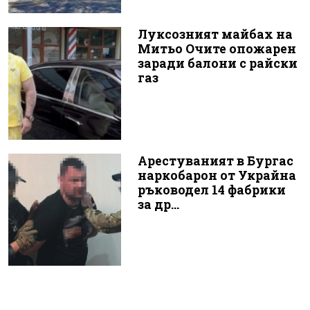
Луксозният майбах на
Митьо Очите опожарен
заради балони с райски
газ
Арестуваният в Бургас
наркобарон от Украйна
ръководел 14 фабрики
за др...