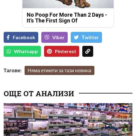
No Poop For More Than 2 Days -
It's The First Sign Of
Facebook
Viber
Тwitter
Whatsapp
Pinterest
Тагове:
Няма етикети за тази новина
ОЩЕ ОТ АНАЛИЗИ