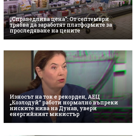
„Справедлива цена“: От септември
трябва да заработят платформите за
проследяване на цените
Износът на ток е рекорден, АЕЦ
„Козлодуй“ работи нормално въпреки
ниските нива на Дунав, увери
енергийният министър