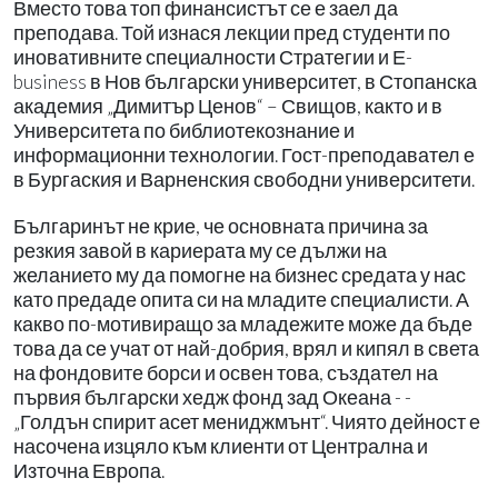
Вместо това топ финансистът се е заел да
преподава. Той изнася лекции пред студенти по
иновативните специалности Стратегии и Е-
business в Нов български университет, в Стопанска
академия „Димитър Ценов“ – Свищов, както и в
Университета по библиотекознание и
информационни технологии. Гост-преподавател е
в Бургаския и Варненския свободни университети.
Българинът не крие, че основната причина за
резкия завой в кариерата му се дължи на
желанието му да помогне на бизнес средата у нас
като предаде опита си на младите специалисти. А
какво по-мотивиращо за младежите може да бъде
това да се учат от най-добрия, врял и кипял в света
на фондовите борси и освен това, създател на
първия български хедж фонд зад Океана - -
„Голдън спирит асет мениджмънт“. Чиято дейност е
насочена изцяло към клиенти от Централна и
Източна Европа.