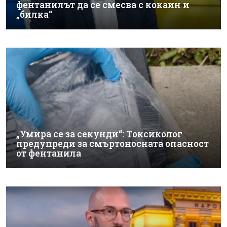
фентанилът да се смесва с кокаин и
„билка“
„Умира се за секунди“: Токсиколог
предупреди за смъртоносната опасност
от фентанила