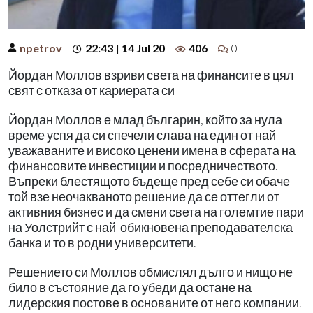
npetrov
22:43 | 14 Jul 20
406
0
Йордан Моллов взриви света на финансите в цял
свят с отказа от кариерата си
Йордан Моллов е млад българин, който за нула
време успя да си спечели слава на един от най-
уважаваните и високо ценени имена в сферата на
финансовите инвестиции и посредничеството.
Въпреки блестящото бъдеще пред себе си обаче
той взе неочакваното решение да се оттегли от
активния бизнес и да смени света на големтие пари
на Уолстрийт с най-обикновена преподавателска
банка и то в родни университети.
Решението си Моллов обмислял дълго и нищо не
било в състояние да го убеди да остане на
лидерския постове в основаните от него компании.