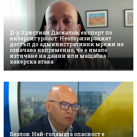
Д-р Християн Даскалов, експерт по
киберсигурност: Неоторизираният
достъп до административни мрежи не
означава непременно, че е имало
изтичане на данни или мащабна
хакерска атака
Безлов: Най-голямата опасност е