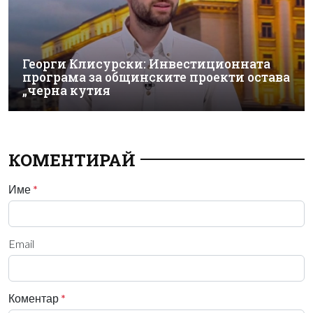
Георги Клисурски: Инвестиционната
програма за общинските проекти остава
„черна кутия
КОМЕНТИРАЙ
Име
*
Email
Коментар
*