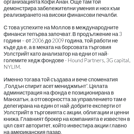
организацията Кофи Анан. Още там той
демонстрира забележителни умения и нюх към
реализирането на високи финансови печалби.
С това успехите на Моллов в международните
финанси тепърва започват. В продължение на 3
години – от 2006 до 2009 година, той работи не
къде да е, а в меката на борсовата търговия
Уолстрийт като анализатор на едни от най-
големите хедж фондове - Hound Partners, 3G capital,
NYLIM.
Именно тогава той създава и вече споменатия
„Голдън спирит асет мениджмънт“. Цялата
администрация на фонда е позиционирана в
Манхатън, а отговорността за управлението там е
делегирана на един от най-добрите експерти от
Уолстрийт в търговията с акции, облигации и ценни
книжа. Главният брокер на компанията е известен в
цял свят авторитет, който инвестира акции главно
на американския пазар.