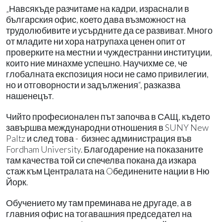
„Навсякъде разчитаме на кадри, израснали в
българския офис, което дава възможност на
трудолюбивите и усърдните да се развиват. Много
от младите ни хора натрупаха ценен опит от
проверките на местни и чуждестранни институции,
които ние минахме успешно. Научихме се, че
глобалната експозиция носи не само привилегии,
но и отговорности и задължения“, разказва
нашенецът.
Чийто професионален път започва в САЩ, където
завършва международни отношения в SUNY New
Paltz и след това - бизнес администрация във
Fordham University. Благодарение на показаните
там качества той си спечелва покана да изкара
стаж към Централата на Oбединените нации в Ню
Йорк.
Обучението му там преминава не другаде, а в
главния офис на тогавашния председател на