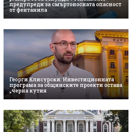
предупреди за смъртоносната опасност
от фентанила
Георги Клисурски: Инвестиционната
програма за общинските проекти остава
„черна кутия