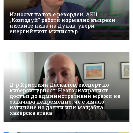
Износът на ток е рекорден, АЕЦ
„Козлодуй“ работи нормално въпреки
ниските нива на Дунав, увери
енергийният министър
Д-р Християн Даскалов, експерт по
киберсигурност: Неоторизираният
достъп до административни мрежи не
означава непременно, че е имало
изтичане на данни или мащабна
хакерска атака