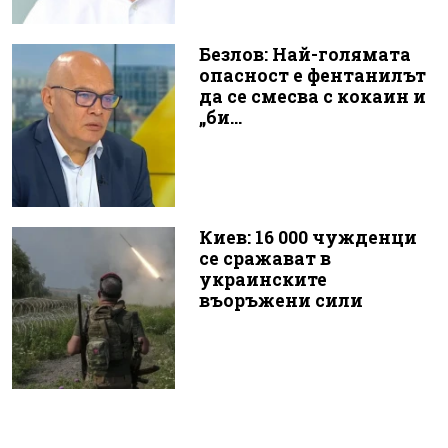
Безлов: Най-голямата
опасност е фентанилът
да се смесва с кокаин и
„би...
Киев: 16 000 чужденци
се сражават в
украинските
въоръжени сили