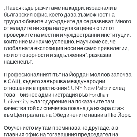
„Навсякъде разчитаме на кадри, израснали в
българския офис, което дава възможност на
трудолюбивите и усърдните да се развиват. Много
от младите ни хора натрупаха ценен опит от
проверките на местни и чуждестранни институции,
които ние минахме успешно. Научихме се, че
глобалната експозиция носи не само привилегии,
но и отговорности и задължения“, разказва
нашенецът.
Професионалният път на Йордан Моллов започва
в САЩ, където завършва международни
отношения в престижния SUNY New Paltz и след
това - бизнес администрация във Fordham
University. Благодарение на показаните там
качества той си спечелва покана да изкара стаж
към Централата на Oбединените нации в Ню Йорк.
Обучението му там преминава не другаде, а в
главния офис на тогавашния председател на