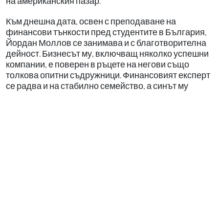
на американския пазар.
Към днешна дата, освен с преподаване на
финансови тънкости пред студентите в България,
Йордан Моллов се занимава и с благотворителна
дейност. Бизнесът му, включващ няколко успешни
компании, е поверен в ръцете на негови също
толкова опитни съдружници. Финансовият експерт
се радва и на стабилно семейство, а синът му