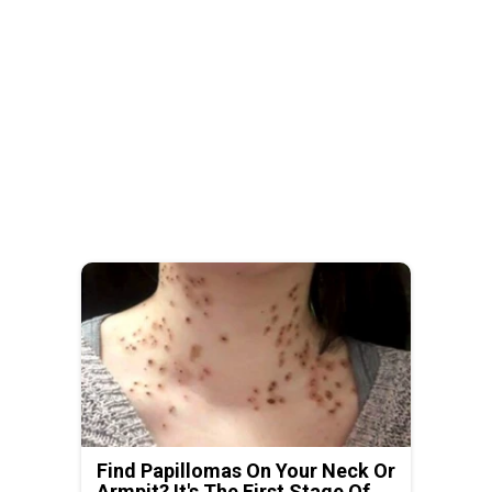
Find Papillomas On Your Neck Or
Armpit? It's The First Stage Of...