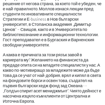
решение от негова страна, за което той е убеден, че
е най-правилното. Моллов изнася лекции пред
студенти по иновативните специалности
Стратегии и Е-business в Нов български
университет, в Стопанска академия „Димитър
Ценов“ – Свищов, както и в Университета по
библиотекознание и информационни технологии.
Гост-преподавател е в Бургаския и Варненския
свободни университети.
А каква е причината за този рязък завой в
кариерата му? Желанието на финансиста да
предаде опита си на младите специалисти у нас. А
какво по-мотивиращо за младежите може да бъде
това да се учат от най-добрия, врял и кипял в света
на фондовите борси и освен това, създател на
първия български хедж фонд зад Океана - -
„Голдън спирит асет мениджмънт“. Чиято дейност е
насочена изцяло към клиенти от Централна и
Източна Европа.