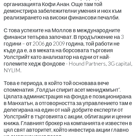
организацията Кофи Анан. Още там той
демонстрира забележителни умения и нюх към
реализирането на високи финансови печалби.
С това успехите на Моллов в международните
финанси тепърва започват. В продължение на 3
години – от 2006 до 2009 година, той работи не
къде да е, а в меката на борсовата търговия
Уолстрийт като анализатор на едни от най-
големите хедж фондове - Hound Partners, 3G capital,
NYLIM.
Това е периода, в който той основава вече
споменатия „Голдън спирит асет мениджмънт“.
Цялата администрация на фонда е позиционирана
в Манхатън, а отговорността за управлението там е
делегирана на един от най-добрите експерти от
Уолстрийт в търговията с акции, облигации и ценни
книжа. Главният брокер на компанията е известен в
цял свят авторитет, който инвестира акции главно