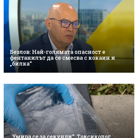
Безлов: Най-голямата опасност е
фентанилът да се смесва с кокаин и
„билка“
„Умира се за секунди“: Токсиколог