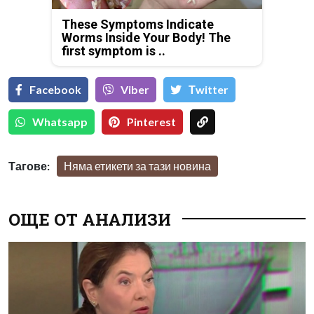
These Symptoms Indicate
Worms Inside Your Body! The
first symptom is ..
Facebook
Viber
Тwitter
Whatsapp
Pinterest
Тагове:
Няма етикети за тази новина
ОЩЕ ОТ АНАЛИЗИ