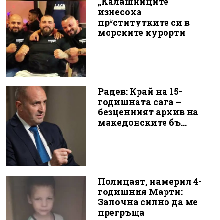
„Калашниците“
изнесоха
пр*ститутките си в
морските курорти
Радев: Край на 15-
годишната сага –
безценният архив на
македонските бъ...
Полицаят, намерил 4-
годишния Марти:
Започна силно да ме
прегръща