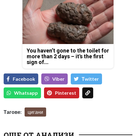
You haven’t gone to the toilet for
more than 2 days – it's the first
sign of...
Facebook
Viber
Тwitter
Whatsapp
Pinterest
Тагове:
цигани
ОЩЕ ОТ АНАЛИЗИ