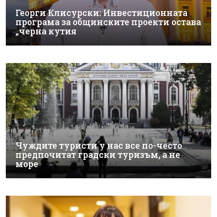
Георги Клисурски: Инвестиционната
програма за общинските проекти остава
„черна кутия
Чуждите туристи у нас все по-често
предпочитат градски туризъм, а не
море