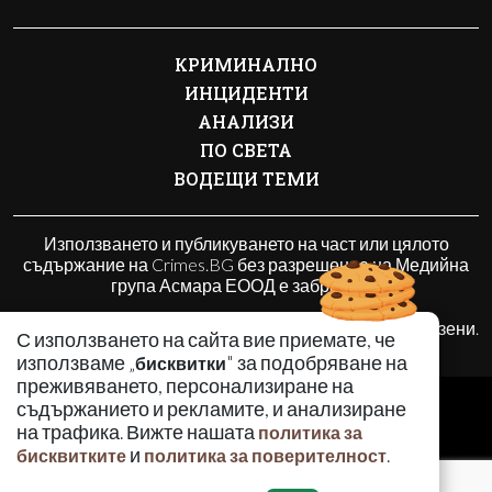
КРИМИНАЛНО
ИНЦИДЕНТИ
АНАЛИЗИ
ПО СВЕТА
ВОДЕЩИ ТЕМИ
Използването и публикуването на част или цялото
съдържание на Crimes.BG без разрешение на Медийна
група Асмара ЕООД е забранено.
© 2010 - 2026 | Crimes.BG. Всички права запазени.
С използването на сайта вие приемате, че
използваме „
" за подобряване на
бисквитки
преживяването, персонализиране на
РЕКЛАМА
съдържанието и рекламите, и анализиране
КОНТАКТИ
на трафика. Вижте нашата
политика за
и
.
бисквитките
политика за поверителност
ОБЩИ УСЛОВИЯ
ПОЛИТИКА ЗА ПОВЕРИТЕЛНОСТ