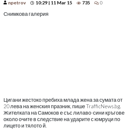
npetrov
10:29 | 11 Mar 15
735
0
Снимкова галерия
Цигани жестоко пребиха млада жена за сумата от
20 лева на женския празник, пише TrafficNews.bg.
Жителката на Самоков е със лилаво-сини кръгове
около очите в следствие на ударите с юмруци по
лицето и тялото й.