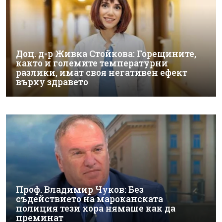
Доц. д-р Живка Стойкова: Горещините,
както и големите температурни
разлики, имат своя негативен ефект
върху здравето
Проф. Владимир Чуков: Без
съдействието на мароканската
полиция тези хора нямаше как да
преминат