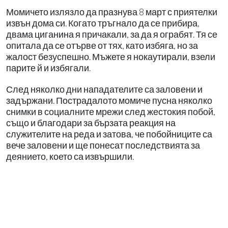
Момичето излязло да празнува 8 март с приятелки
извън дома си. Когато тръгнало да се прибира,
двама циганина я причакали, за да я ограбят. Тя се
опитала да се отърве от тях, като избяга, но за
жалост безуспешно. Мъжете я нокаутирали, взели
парите й и избягали.
След няколко дни нападателите са заловени и
задържани. Пострадалото момиче пусна няколко
снимки в социалните мрежи след жестокия побой,
също и благодари за бързата реакция на
служителите на реда и затова, че побойниците са
вече заловени и ще понесат последствията за
деянието, което са извършили.