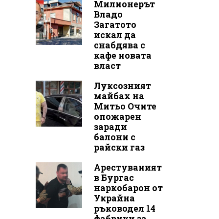
Милионерът
Владо
Загатото
искал да
снабдява с
кафе новата
власт
Луксозният
майбах на
Митьо Очите
опожарен
заради
балони с
райски газ
Арестуваният
в Бургас
наркобарон от
Украйна
ръководел 14
фабрики за