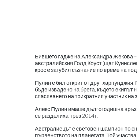
Бившето гадже на Александра Жекова – 
австралийския Голд Коуст (щат Куинсле
крос е загубил съзнание по време на по
Пулин е бил открит от друг харпунджия.
бъде извадено на брега, където екипът 
спасяването на трикратния участник на 
Алекс Пулин имаше дългогодишна връзк
се разделиха през 2014 г.
Австралиецът е световен шампион по сноуб
първенството на планетата. Той участва