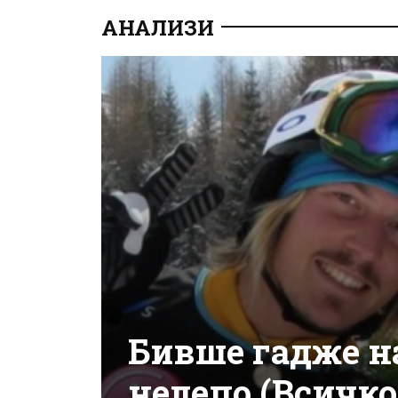
АНАЛИЗИ
Бивше гадже н
нелепо (Всичко