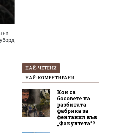
ч на
оуборд
НАЙ-ЧЕТЕНИ
НАЙ-КОМЕНТИРАНИ
Кои са
босовете на
разбитата
фабрика за
фентанил във
„Факултета“?