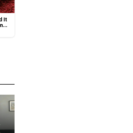
d It
n...
о
а