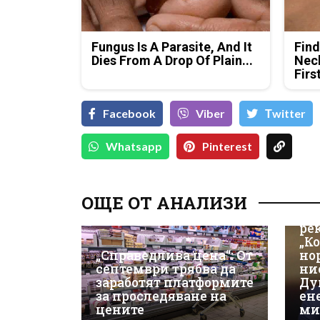
Fungus Is A Parasite, And It
Find
Dies From A Drop Of Plain...
Neck
Firs
Facebook
Viber
Тwitter
Whatsapp
Pinterest
ОЩЕ ОТ АНАЛИЗИ
Из
ре
„К
„Справедлива цена“: От
но
септември трябва да
ни
заработят платформите
Ду
за проследяване на
ен
цените
ми