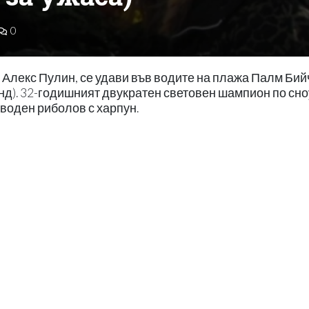
0
Алекс Пулин, се удави във водите на плажа Палм Бий
нд). 32-годишният двукратен световен шампион по сн
дводен риболов с харпун.