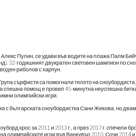
Алекс Пулин, се удави във водите на плажа Палм Бий
нд). 32-годишният двукратен световен шампион по сн
дводен риболов с харпун.
 Група сърфисти са помогнали тялото на сноубордиста
на спешна помощ е провел 45-минутна неуспешна битка
зимни олимпийски игри.
а с българската сноубордистка Сани Жекова, но два
орд крос за 2011 и 2013 г., а през 2017 г. спечели бр
 на олимпийските игри във Ванкувър 2010, Сочи 2014 и