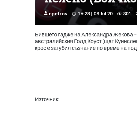
npetrov
16:28 | 08 Jul 20
301
Бившето гадже на Александра Жекова – 
австралийския Голд Коуст (щат Куинсле
крос е загубил съзнание по време на по
Източник: