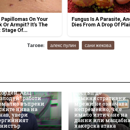
 Papillomas On Your
Fungus Is A Parasite, An
 Or Armpit? It's The
Dies From A Drop Of Plai
t Stage Of...
Тагове:
алекс пулин
сани жекова
Д-р Християн
Даскалов, експерт п
киберсигурност:
носът на ток е
Неоторизираният
корден, АЕЦ
достъп до
озлодуй“ работи
административни
рмално въпреки
мрежи не означава
ските нива на
непременно, че е
нав, увери
имало изтичане на
ергийният
данни или мащабн
нистър
хакерска атака