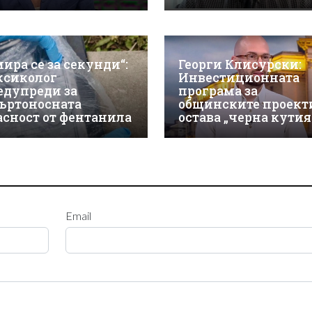
мира се за секунди“:
Георги Клисурски:
ксиколог
Инвестиционната
едупреди за
програма за
ъртоносната
общинските проект
асност от фентанила
остава „черна кутия
Email