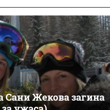
а Сани Жекова загина
 за ужаса)