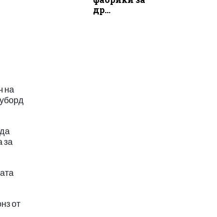
др...
ч на
оуборд
 да
 за
мата
онз от