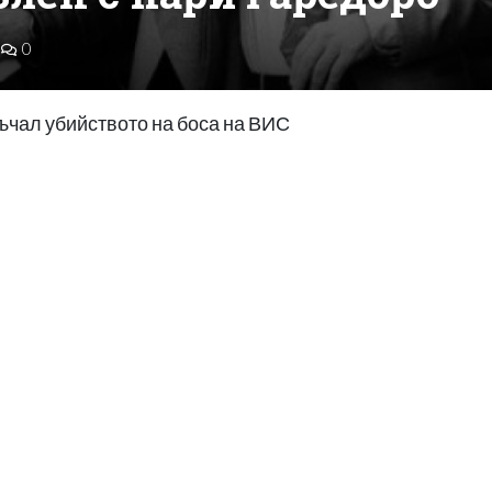
0
ръчал убийството на боса на ВИС