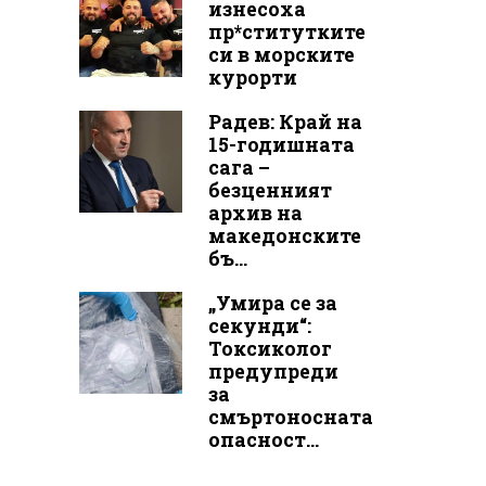
изнесоха
пр*ститутките
си в морските
курорти
Радев: Край на
15-годишната
сага –
безценният
архив на
македонските
бъ...
„Умира се за
секунди“:
Токсиколог
предупреди
за
смъртоносната
опасност...