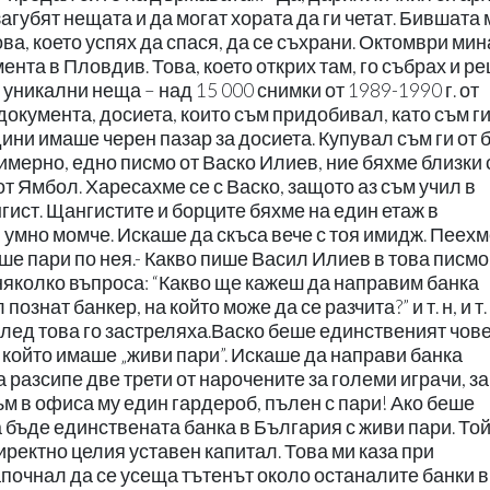
агубят нещата и да могат хората да ги четат. Бившата 
това, което успях да спася, да се съхрани. Октомври ми
мента в Пловдив. Това, което открих там, го събрах и р
 уникални неща – над 15 000 снимки от 1989-1990 г. от
документа, досиета, които съм придобивал, като съм г
дини имаше черен пазар за досиета. Купувал съм ги от
мерно, едно писмо от Васко Илиев, ние бяхме близки 
т Ямбол. Харесахме се с Васко, защото аз съм учил в
ист. Щангистите и борците бяхме на един етаж в
 умно момче. Искаше да скъса вече с тоя имидж. Пеехм
ше пари по нея.- Какво пише Васил Илиев в това писмо
 няколко въпроса: “Какво ще кажеш да направим банка
знат банкер, на който може да се разчита?” и т. н, и т. 
лед това го застреляха.Васко беше единственият чове
 който имаше „живи пари”. Искаше да направи банка
а разсипе две трети от нарочените за големи играчи, з
м в офиса му един гардероб, пълен с пари! Ако беше
 бъде единствената банка в България с живи пари. То
иректно целия уставен капитал. Това ми каза при
апочнал да се усеща тътенът около останалите банки в