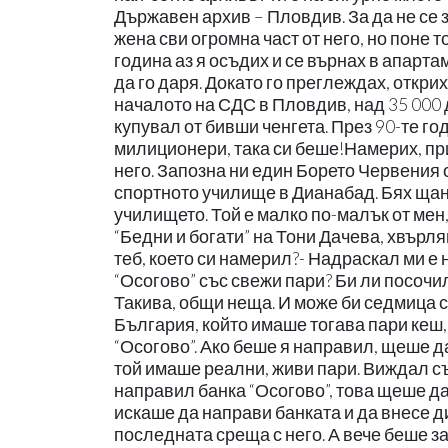
Държавен архив – Пловдив. За да не се з
жена сви огромна част от него, но поне 
година аз я осъдих и се върнах в апарта
да го даря. Докато го преглеждах, открих
началото на СДС в Пловдив, над 35 000 
купувал от бивши ченгета. През 90-те го
милиционери, така си беше!Намерих, при
него. Запозна ни един Борето Червения о
спортното училище в Дианабад. Бях щанг
училището. Той е малко по-малък от мен,
“Бедни и богати” на Тони Дачева, хвърля
теб, което си намерил?- Надраскал ми е
“Осогово” със свежи пари? Би ли посочил по
Такива, общи неща. И може би седмица с
България, който имаше тогава пари кеш,
“Осогово”. Ако беше я направил, щеше д
той имаше реални, живи пари. Виждал съ
направил банка “Осогово”, това щеше да
искаше да направи банката и да внесе д
последната среща с него. А вече беше з