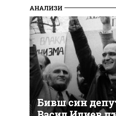
АНАЛИЗИ
Бивш син депут
Васил Илиев пъ