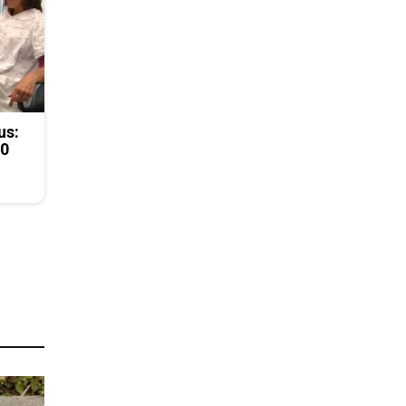
us:
50