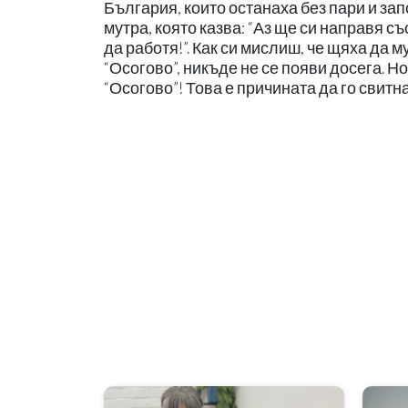
България, които останаха без пари и за
мутра, която казва: “Аз ще си направя съ
да работя!”. Как си мислиш, че щяха да му
“Осогово”, никъде не се появи досега. Н
“Осогово”! Това е причината да го свитна