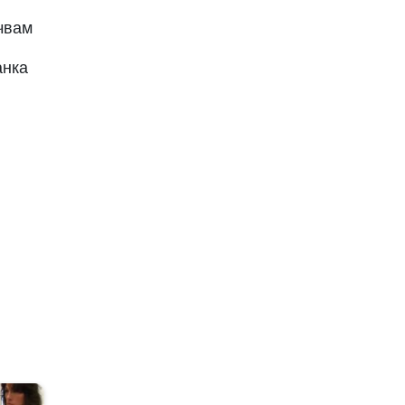
очвам
анка