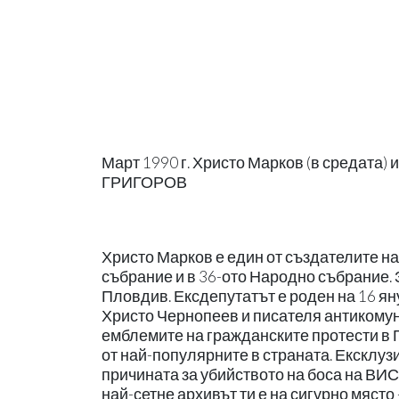
Март 1990 г. Христо Марков (в средата)
ГРИГОРОВ
Христо Марков е един от създателите н
събрание и в 36-ото Народно събрание.
Пловдив. Ексдепутатът е роден на 16 ян
Христо Чернопеев и писателя антикомун
емблемите на гражданските протести в Гра
от най-популярните в страната. Ексклуз
причината за убийството на боса на ВИС 
най-сетне архивът ти е на сигурно място 