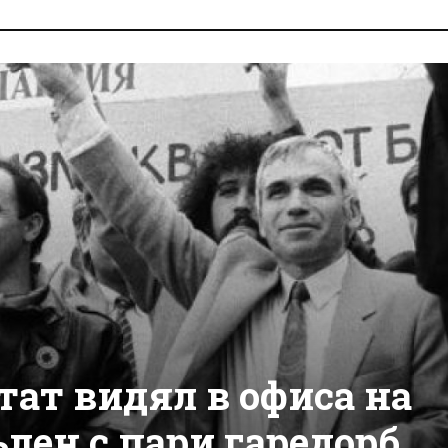
ат видял в офиса на
лен с пари гаредорб