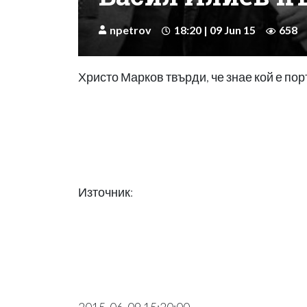
npetrov
18:20 | 09 Jun 15
658
Христо Марков твърди, че знае кой е по
Източник: