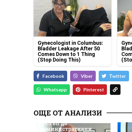
Gynecologist in Columbus:
Gyne
Bladder Leakage After 50
Blad
Comes Down to 1 Thing
Com
(Stop Doing This)
(Sto
Facebook
Viber
Тwitter
Whatsapp
Pinterest
Д-р Християн
Даскалов, експерт по
ОЩЕ ОТ АНАЛИЗИ
киберсигурност:
Неоторизираният
достъп до
административни