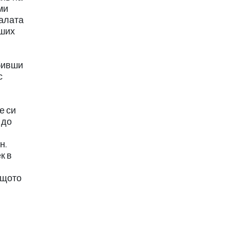
ми
налата
еших
и
 бивши
с
е си
 до
н.
к в
ащото
й