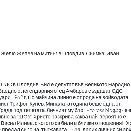
 и Желю Желев на митинг в Пловдив. Снимка: Иван
а СДС в Пловдив. Бил е депутат във Великото Народно
 Заедно с легендарния отец Амбарев създават СДС -
уари 1962 г. По майчина линия е от рода на войводата
ист Трифон Кунев. Миналата година беше една от
да под тепетата. Личният му блог – toross.blog.bg - е 
ивно за “ШОУ” Христо разкрива каква най-вероятно е
Васил Илиев, с когото са били в близки отношения!- Х
- предал си го на държавата… - Да, дарих личния си ар