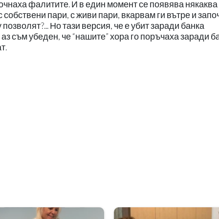
почнаха фалитите. И в един момент се появява някаква
с собствени пари, с живи пари, вкарвам ги вътре и зап
 позволят?... Но тази версия, че е убит заради банка
о аз съм убеден, че “нашите” хора го поръчаха заради б
т.