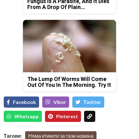
Fungus Is A Parasite, And It Dies
From A Drop Of Plain...
The Lump Of Worms Will Come
Out Of You In The Morning. Try It
Facebook
Viber
Тwitter
Whatsapp
Pinterest
Тагове:
Няма етикети за тази новина