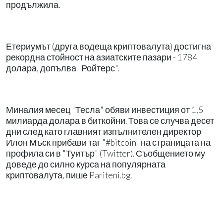
продължила.
Етериумът (друга водеща криптовалута) достигна
рекордна стойност на азиатските пазари - 1784
долара, допълва "Ройтерс".
Миналия месец "Тесла" обяви инвестиция от 1,5
милиарда долара в биткойни. Това се случва десет
дни след като главният изпълнителен директор
Илон Мъск прибави таг "#bitcoin" на страницата на
профила си в "Туитър" (Twitter). Съобщението му
доведе до силно курса на популярната
криптовалута, пише Pariteni.bg.