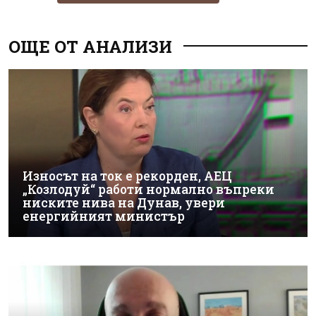
ОЩЕ ОТ АНАЛИЗИ
Износът на ток е рекорден, АЕЦ
„Козлодуй“ работи нормално въпреки
ниските нива на Дунав, увери
енергийният министър