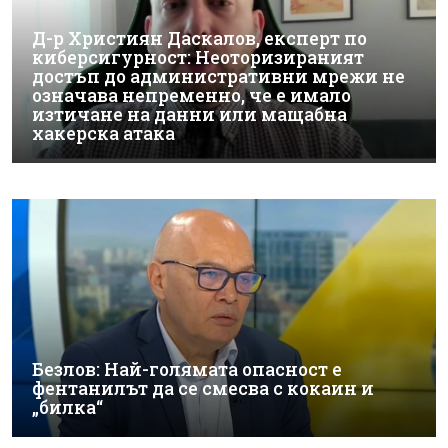
Д-р Християн Даскалов, експерт по
киберсигурност: Неоторизираният
достъп до административни мрежи не
означава непременно, че е имало
изтичане на данни или мащабна
хакерска атака
Безлов: Най-голямата опасност е
фентанилът да се смесва с кокаин и
„билка“