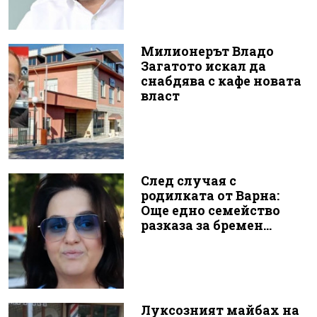
Милионерът Владо
Загатото искал да
снабдява с кафе новата
власт
След случая с
родилката от Варна:
Още едно семейство
разказа за бремен...
Луксозният майбах на