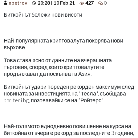
npetrov
20:28 | 10 Feb 21
427
0
Биткойнът бележи нови висоти
Най-популярната криптовалута покорява нови
върхове.
Това става ясно от данните на вчерашната
търговия, според които криптовалутите
продължават да поскъпват в Азия.
Биткойнът удари пореден рекорден максимум след
новината за инвестицията на "Тесла", съобщава
pariteni.bg, позовавайки се на "Ройтерс".
Най-голямото еднодневно повишение на курса на
биткойна от вчера е рекорд за последните 3 години,