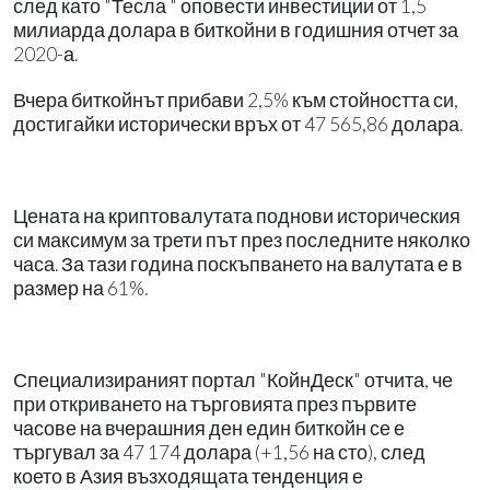
след като "Тесла " оповести инвестиции от 1,5
милиарда долара в биткойни в годишния отчет за
2020-а.
Вчера биткойнът прибави 2,5% към стойността си,
достигайки исторически връх от 47 565,86 долара.
Цената на криптовалутата поднови историческия
си максимум за трети път през последните няколко
часа. За тази година поскъпването на валутата е в
размер на 61%.
Специализираният портал "КойнДеск" отчита, че
при откриването на търговията през първите
часове на вчерашния ден един биткойн се е
търгувал за 47 174 долара (+1,56 на сто), след
което в Азия възходящата тенденция е