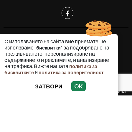
КРИМИНАЛНО
С използването на сайта вие приемате, че
ИНЦИДЕНТИ
използваме „
" за подобряване на
бисквитки
АНАЛИЗИ
преживяването, персонализиране на
съдържанието и рекламите, и анализиране
ПО СВЕТА
на трафика. Вижте нашата
политика за
ВОДЕЩИ ТЕМИ
и
.
бисквитките
политика за поверителност
ЗАТВОРИ
OK
Използването и публикуването на част или цялото
съдържание на Crimes.BG без разрешение на Медийна
група Асмара ЕООД е забранено.
© 2010 - 2026 | Crimes.BG. Всички права запазени.
РЕКЛАМА