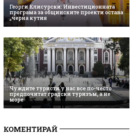
Георги Клисурски: Инвестиционната
програма за общинските проекти остава
„черна кутия
Чуждите туристи у нас все по-често
предпочитат градски туризъм, а не
море
КОМЕНТИРАЙ