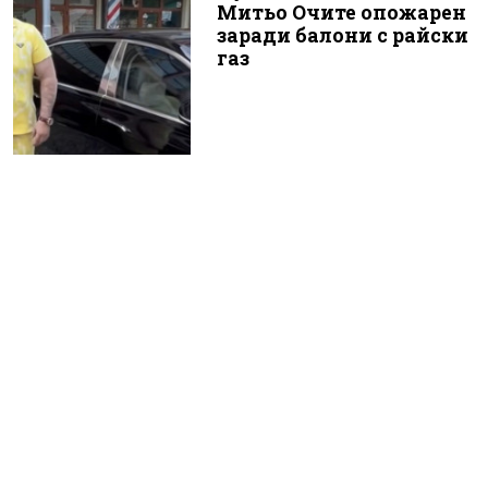
Митьо Очите опожарен
заради балони с райски
газ