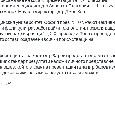
присаждане на коса) с презентацията FUE операции,
тивния специалист д-р Зарев от България. FUE Europe
хмалак; Научен директор - д-р Джон Кол.
ския университет, София през 2010 г. Работи активн
ени фоликули, разработвайки технология, позволяващ
учай, надхвърлящи 14, 000 присадки. Това е прецеден
йто остави озадачени всички присъстващи на
еренцията, на което д-р Зарев представя двама от св
щия стандарт резултати наложи личното представяне
лошев, който в края на презентацията на д-р Зарев из
 доказвайки, че такива резултати са възможни.
hbsRO4