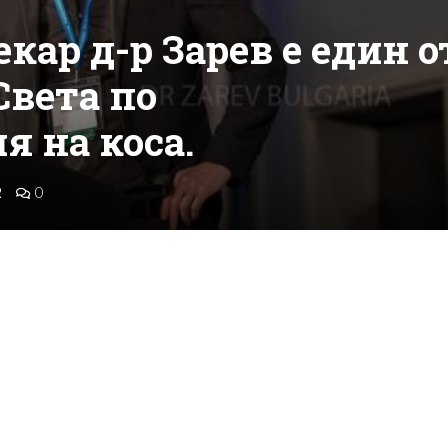
кар д-р Зарев е един о
Света по
 на коса.
2
0