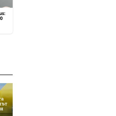
us:
50
та
лът
ин