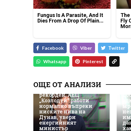
Fungus Is A Parasite, And It
The 
Dies From A Drop Of Plain...
Fly 
Mor
Facebook
Viber
Тwitter
Whatsapp
Pinterest
Д-
Да
ОЩЕ ОТ АНАЛИЗИ
ки
Износът на ток е
Не
рекорден, АЕЦ
до
„Козлодуй“ работи
ад
нормално въпреки
мр
ниските нива на
не
Дунав, увери
им
енергийният
да
министър
ха