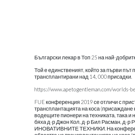
Български лекар в Топ 25 на най-добрите
Той е единственият, който за първи път 
трансплантирани над 14, 000 присадки.
https://www.apetogentleman.com/worlds-bes
FUE конференция 2019 се отличи с прис
трансплантацията на коса (присаждане на
водещите пионери на техниката, така и
бяха д-р Джон Кол, д-р Бил Расман, д-р
ИНОВАТИВНИТЕ ТЕХНИКИ. На конференц