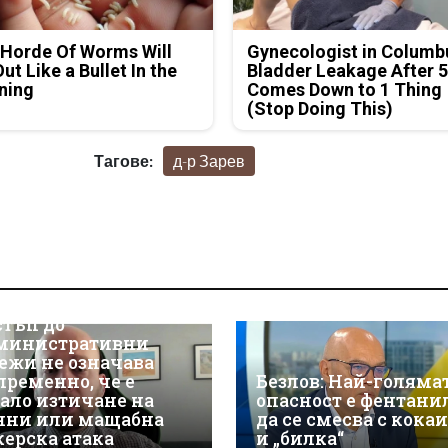
Horde Of Worms Will
Gynecologist in Columb
Out Like a Bullet In the
Bladder Leakage After 
ning
Comes Down to 1 Thing
(Stop Doing This)
Тагове:
д-р Зарев
р Християн
скалов, експерт по
берсигурност:
оторизираният
стъп до
министративни
ежи не означава
пременно, че е
Безлов: Най-голяма
ало изтичане на
опасност е фентани
нни или мащабна
да се смесва с кока
керска атака
и „билка“