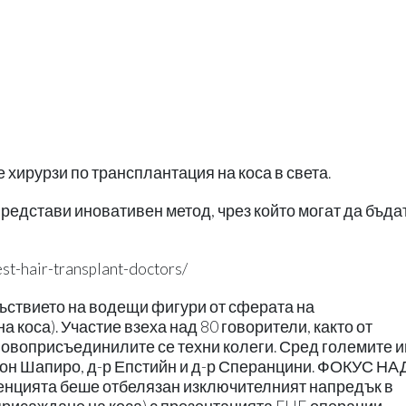
 хирурзи по трансплантация на коса в света.
представи иновативен метод, чрез който могат да бъда
t-hair-transplant-doctors/
ъствието на водещи фигури от сферата на
 коса). Участие взеха над 80 говорители, както от
 новоприсъединилите се техни колеги. Сред големите 
 Рон Шапиро, д-р Епстийн и д-р Сперанцини. ФОКУС НА
ията беше отбелязан изключителният напредък в