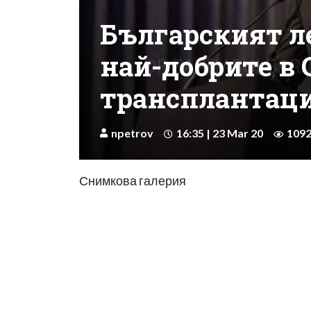
Българският ле
най-добрите в 
трансплантация
npetrov
16:35 | 23 Mar 20
109
Снимкова галерия