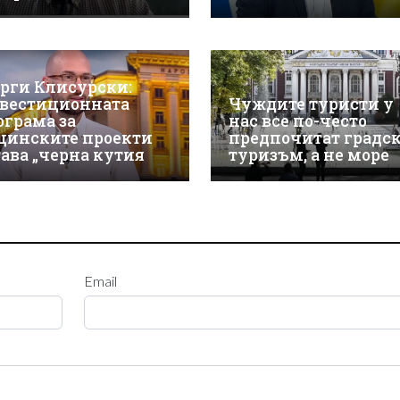
орги Клисурски:
вестиционната
Чуждите туристи у
ограма за
нас все по-често
щинските проекти
предпочитат градс
тава „черна кутия
туризъм, а не море
Email