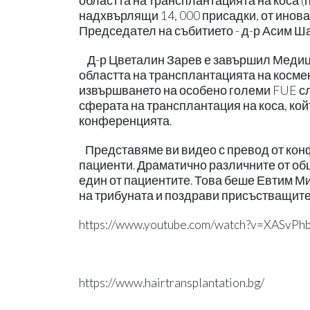
областта на трансплантацията на коса (
надхвърлящи 14, 000 присадки, от инова
Председател на събитието - д-р Асим Ша
Д-р Цветалин Зарев е завършил Медицин
областта на трансплантацията на косм
извършването на особено големи FUE сл
сферата на трансплантация на коса, ко
конференцията.
Представяме ви видео с превод от конф
пациенти. Драматично различните от об
един от пациентите. Това беше Евтим Ми
на трибуната и поздрави присъстващите,
https://www.youtube.com/watch?v=XASvP
https://www.hairtransplantation.bg/