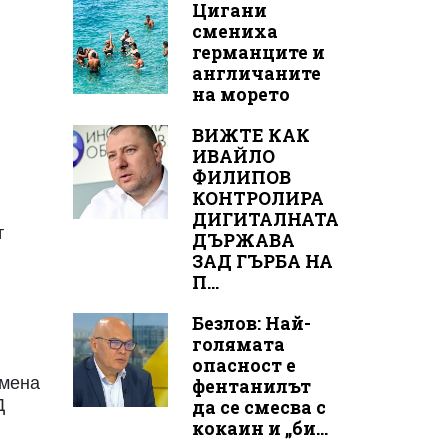
Цигани
смениха
германците и
англичаните
на морето
ВИЖТЕ КАК
ИВАЙЛО
ФИЛИПОВ
КОНТРОЛИРА
ДИГИТАЛНАТА
т
ДЪРЖАВА
ЗАД ГЪРБА НА
П...
Безлов: Най-
голямата
опасност е
имена
фентанилът
Д
да се смесва с
кокаин и „би...