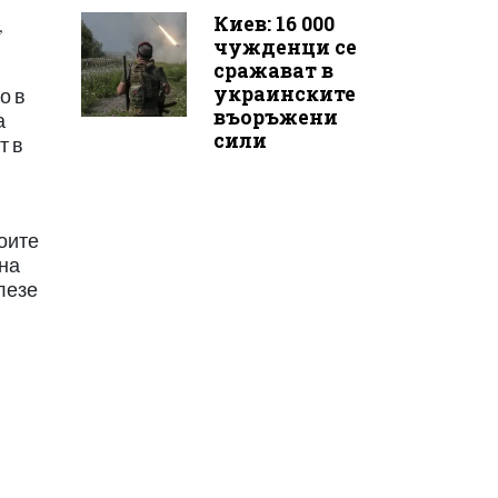
Киев: 16 000
,
чужденци се
сражават в
украинските
о в
въоръжени
а
сили
т в
оите
 на
лезе