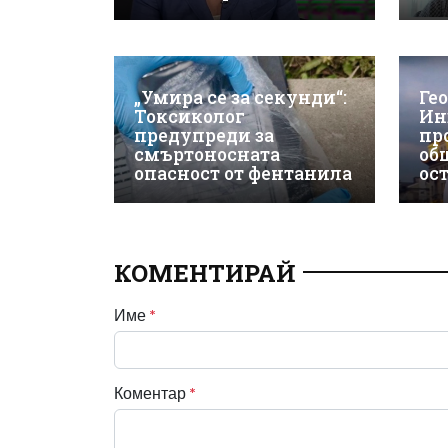
„Умира се за секунди“:
Ге
Токсиколог
Ин
предупреди за
пр
смъртоносната
об
опасност от фентанила
ос
КОМЕНТИРАЙ
Име
*
Коментар
*