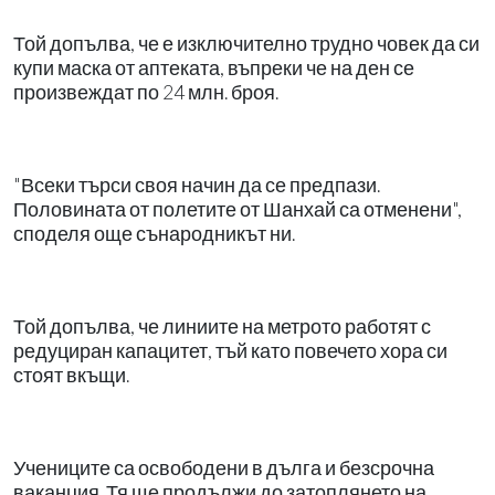
Той допълва, че е изключително трудно човек да си
купи маска от аптеката, въпреки че на ден се
произвеждат по 24 млн. броя.
"Всеки търси своя начин да се предпази.
Половината от полетите от Шанхай са отменени",
споделя още сънародникът ни.
Той допълва, че линиите на метрото работят с
редуциран капацитет, тъй като повечето хора си
стоят вкъщи.
Учениците са освободени в дълга и безсрочна
ваканция. Тя ще продължи до затоплянето на