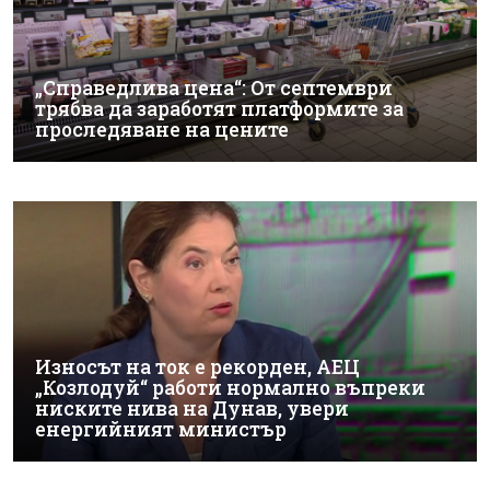
„Справедлива цена“: От септември
трябва да заработят платформите за
проследяване на цените
Износът на ток е рекорден, АЕЦ
„Козлодуй“ работи нормално въпреки
ниските нива на Дунав, увери
енергийният министър