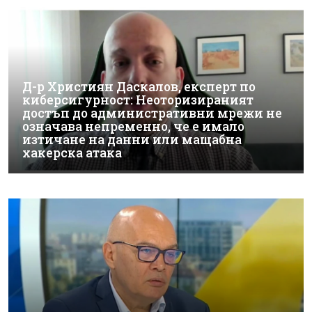
Д-р Християн Даскалов, експерт по
киберсигурност: Неоторизираният
достъп до административни мрежи не
означава непременно, че е имало
изтичане на данни или мащабна
хакерска атака