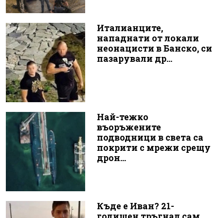
Италианците,
нападнати от локали
неонацисти в Банско, си
пазарували др...
Най-тежко
въоръжените
подводници в света са
покрити с мрежи срещу
дрон...
Къде е Иван? 21-
годишен тръгнал сам