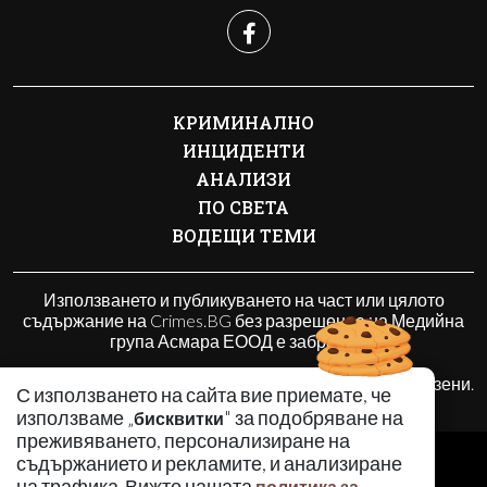
КРИМИНАЛНО
ИНЦИДЕНТИ
АНАЛИЗИ
ПО СВЕТА
ВОДЕЩИ ТЕМИ
Използването и публикуването на част или цялото
съдържание на Crimes.BG без разрешение на Медийна
група Асмара ЕООД е забранено.
© 2010 - 2026 | Crimes.BG. Всички права запазени.
С използването на сайта вие приемате, че
използваме „
" за подобряване на
бисквитки
преживяването, персонализиране на
РЕКЛАМА
съдържанието и рекламите, и анализиране
КОНТАКТИ
на трафика. Вижте нашата
политика за