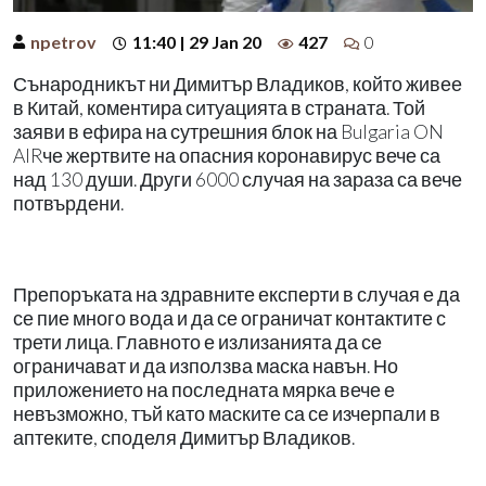
npetrov
11:40 | 29 Jan 20
427
0
Сънародникът ни Димитър Владиков, който живее
в Китай, коментира ситуацията в страната. Той
заяви в ефира на сутрешния блок на Bulgaria ON
AIRче жертвите на опасния коронавирус вече са
над 130 души. Други 6000 случая на зараза са вече
потвърдени.
Препоръката на здравните експерти в случая е да
се пие много вода и да се ограничат контактите с
трети лица. Главното е излизанията да се
ограничават и да използва маска навън. Но
приложението на последната мярка вече е
невъзможно, тъй като маските са се изчерпали в
аптеките, споделя Димитър Владиков.