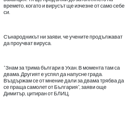
времето, когато и вирусът ще изчезне от само себе
си.
Сънародникът ни заяви, че учените продължават
да проучват вируса.
"Знам за трима българи в Ухан. В момента там са
двама. Другият е успял да напусне града.
Въздържам се от мнение дали за двама трябва да
се праща самолет от България", заяви още
Димитър, цитиран от БЛИЦ.