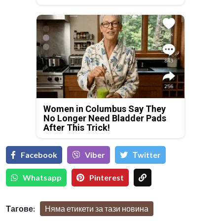
Women in Columbus Say They
No Longer Need Bladder Pads
After This Trick!
Facebook
Viber
Тwitter
Whatsapp
Pinterest
Тагове:
Няма етикети за тази новина