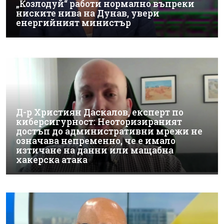
„Козлодуй“ работи нормално въпреки
ниските нива на Дунав, увери
енергийният министър
Д-р Християн Даскалов, експерт по
киберсигурност: Неоторизираният
достъп до административни мрежи не
означава непременно, че е имало
изтичане на данни или мащабна
хакерска атака