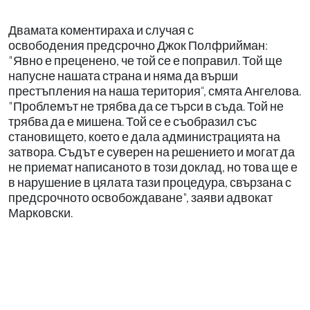
Двамата коментираха и случая с
освободения предсрочно Джок Полфрийман:
"Явно е преценено, че той се е поправил. Той ще
напусне нашата страна и няма да върши
престъпления на наша територия“, смята Ангелова.
"Проблемът не трябва да се търси в съда. Той не
трябва да е мишена. Той се е съобразил със
становището, което е дала администрацията на
затвора. Съдът е суверен на решението и могат да
не приемат написаното в този доклад, но това ще е
в нарушение в цялата тази процедура, свързана с
предсрочното освобождаване", заяви адвокат
Марковски.