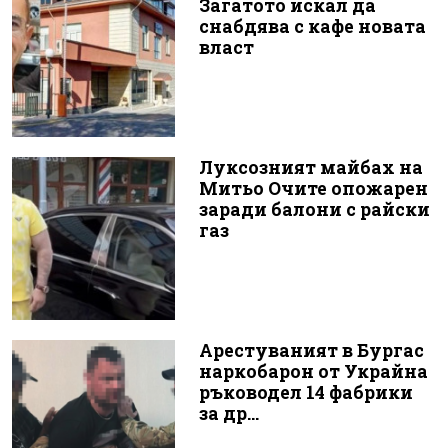
Загатото искал да
снабдява с кафе новата
власт
Луксозният майбах на
Митьо Очите опожарен
заради балони с райски
газ
Арестуваният в Бургас
наркобарон от Украйна
ръководел 14 фабрики
за др...