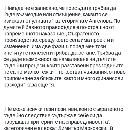
„Никъде не е записано, че присъдата трябва да
бъде възмездие или отмъщение, каквито се
изискват от улицата”, категорична е Ангелова. По
думите й бавното правосъдие е по-страшно от
навременното наказание. „Съкратеното
производство, срещу което сега има проекти и
изменения, има две фази. Според мен този
институт е полезен и трябва да остане. Трябва да
се даде възможност за намаляване на дългите
съдебни процеси, които разставени през годините
не са по-малко тежки – те костват явявания, отново
припомняне за близките, както и много финансови
разходи”, каза още тя.
„Не може всички тези позитиви, които съкратеното
съдебно следствие съдържа в себе си да
нарушават критериите на справедливостта”,
категоричен е адвокат Димитър Марковски. „В