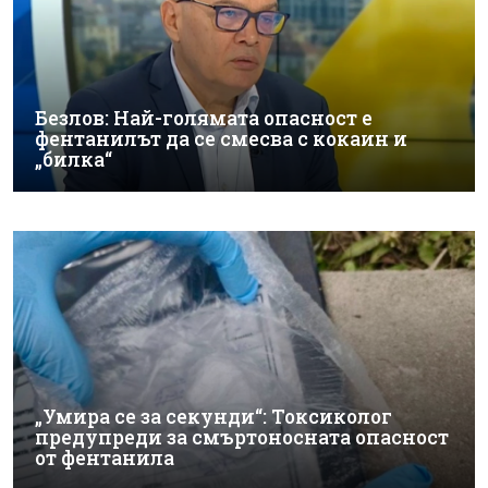
Безлов: Най-голямата опасност е
фентанилът да се смесва с кокаин и
„билка“
„Умира се за секунди“: Токсиколог
предупреди за смъртоносната опасност
от фентанила