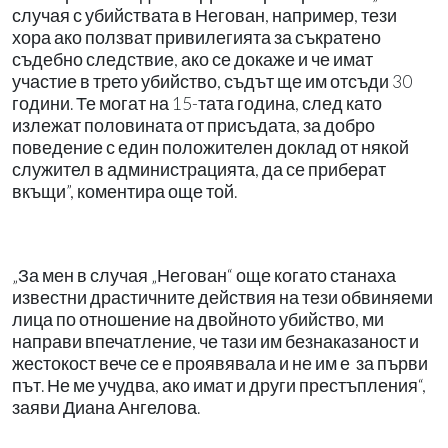
случая с убийствата в Негован, например, тези
хора ако ползват привилегията за съкратено
съдебно следствие, ако се докаже и че имат
участие в трето убийство, съдът ще им отсъди 30
години. Те могат на 15-тата година, след като
излежат половината от присъдата, за добро
поведение с един положителен доклад от някой
служител в администрацията, да се приберат
вкъщи”, коментира още той.
„За мен в случая „Негован“ още когато станаха
известни драстичните действия на тези обвиняеми
лица по отношение на двойното убийство, ми
направи впечатление, че тази им безнаказаност и
жестокост вече се е проявявала и не им е за първи
път. Не ме учудва, ако имат и други престъпления“,
заяви Диана Ангелова.