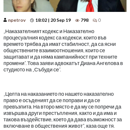
npetrov
18:02 | 20 Sep 19
798
0
„Наказателният кодекс и Наказателно
процесуалния кодекс са кодекси, които във
времето трябва да имат стабилност, да са ясни
обществените взаимоотношения, които се
защитават и да няма кампанийност при техните
промени”. Това заяви адвокатът Диана Ангелова в
студиото на „Събуди се”.
„Целта на наказанието по нашето наказателно
право е осъденият да се поправи и да се
превъзпита. На второ място е да му се попречи да
извършва други престъпления, както и да има и
такова въздействие, което да дава възможност за
включване в обществения живот", каза още тя.