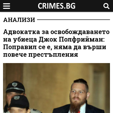
АНАЛИЗИ
Адвокатка за освобождаването
на убиеца Джок Полфрийман:
Поправил се е, няма да върши
повече престъпления