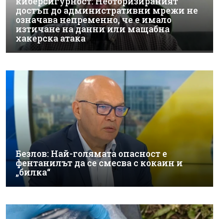
киберсигурност: Неоторизираният
достъп до административни мрежи не
означава непременно, че е имало
изтичане на данни или мащабна
хакерска атака
Безлов: Най-голямата опасност е
фентанилът да се смесва с кокаин и
„билка“