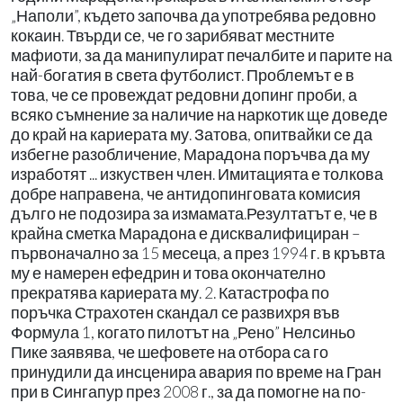
„Наполи”, където започва да употребява редовно
кокаин. Твърди се, че го зарибяват местните
мафиоти, за да манипулират печалбите и парите на
най-богатия в света футболист. Проблемът е в
това, че се провеждат редовни допинг проби, а
всяко съмнение за наличие на наркотик ще доведе
до край на кариерата му. Затова, опитвайки се да
избегне разобличение, Марадона поръчва да му
изработят ... изкуствен член. Имитацията е толкова
добре направена, че антидопинговата комисия
дълго не подозира за измамата.Резултатът е, че в
крайна сметка Марадона е дисквалифициран –
първоначално за 15 месеца, а през 1994 г. в кръвта
му е намерен ефедрин и това окончателно
прекратява кариерата му. 2. Катастрофа по
поръчка Страхотен скандал се развихря във
Формула 1, когато пилотът на „Рено” Нелсиньо
Пике заявява, че шефовете на отбора са го
принудили да инсценира авария по време на Гран
при в Сингапур през 2008 г., за да помогне на по-