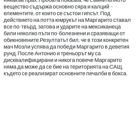
вещество съдържа основно сяра и калций –
елементите, от които се състои гипсът. Под
действието на потта юмрукът на Маргарито ставал
все по-твърд, затова и ударите на мексиканеца
били няколко пъти по-болезнени и сразяващи от
обикновените.Резултатът бил, че в този конкретен
мач Мозли успява да победи Маргарито в деветия
рунд. После Антонио и треньорът му са
дисквалифицирани и никога повече Маргарито
няма да може да се бие на територията на САЩ,
където се реализират основните печалби в бокса.