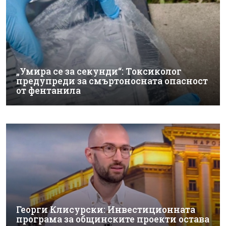
„Умира се за секунди“: Токсиколог
предупреди за смъртоносната опасност
от фентанила
Георги Клисурски: Инвестиционната
програма за общинските проекти остава