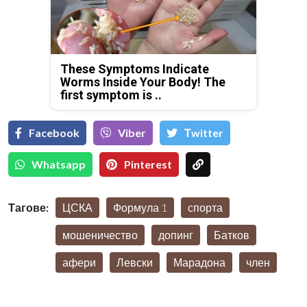
These Symptoms Indicate
Worms Inside Your Body! The
first symptom is ..
Facebook
Viber
Тwitter
Whatsapp
Pinterest
Тагове:
ЦСКА
Формула 1
спорта
мошеничество
допинг
Батков
афери
Левски
Марадона
член