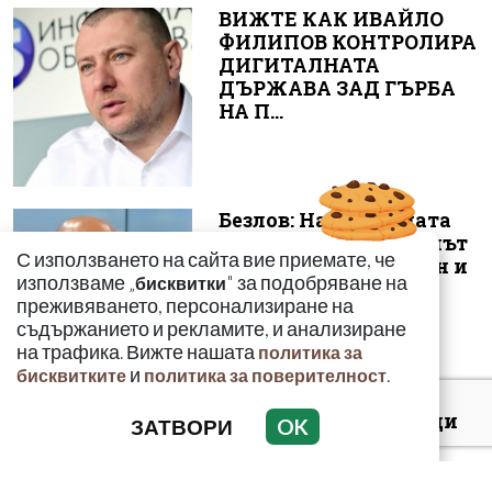
ВИЖТЕ КАК ИВАЙЛО
ФИЛИПОВ КОНТРОЛИРА
ДИГИТАЛНАТА
ДЪРЖАВА ЗАД ГЪРБА
НА П...
Безлов: Най-голямата
опасност е фентанилът
С използването на сайта вие приемате, че
да се смесва с кокаин и
използваме „
" за подобряване на
бисквитки
„би...
преживяването, персонализиране на
съдържанието и рекламите, и анализиране
на трафика. Вижте нашата
политика за
и
.
бисквитките
политика за поверителност
Киев: 16 000 чужденци
ЗАТВОРИ
OK
се сражават в
украинските
въоръжени сили