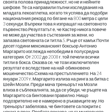
своята полова принадлежност, но не и нейните
шефове. Те са направили пълни изследвания на
младата лекоатлетка, когато тя успява да подобри
националния рекорд по бягане на 800 метра с цели
3 секунди. Въпреки това я изпращат на световното
първенство.Резултатът е, че Кастер никога повече
не може да участва в състезания за жени, но
запазва световната си титла.5. Ръце от камък Почти
десет години мексиканският боксьор Антонио
Маргарито изглежда непобедим в полусредна
категория. От 2002 до 2008 г. той печели всички
титли в бокса. Оказва се, че този изключителен
резултат е вследствие на най-обикновено
мошеничество.Схема на престъплението: На 24
януари 2009 г. Маргарито излиза на ринга за битка с
Шейн Мозли. Преди мача треньорът на Мозли
влиза в съблекалнята, за да се убеди, че ръцете на
Маргарито са бинтовани правилно. Нищо
подозрително не е намерено в ръкавиците му. Но
треньорът забелязва, че бинтовете са покрити с
някакъв прах. Пробата показва, че съмнителното