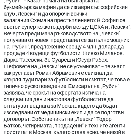
„Рубин” – Казан помага на българската
букмейкърска мафия да се изгаври със софийския
клуб „Левски” и да опорочи всички
залагания.Схема на престъплението: В София се
състои супертежкото дерби между ЦСКА и „Левски”.
Вечерта преди мача ръководството на „Левски”
получава от човек, представил се за пълномощник
на „Рубин”, предложение срещу 4 млн. долара да
продаде 4 водещи футболисти: Живко Миланов,
Дарко Тасевски, Зе Суареш и Юсуф Рабех.
Шефовете на „Левски” не се усъмняват – те знаят
как руснакът Роман Абрамович е свикнал да
хвърля луди пари за футболисти и смятат, че това е
типично руско поведение. Емисарът на „Рубин”
заявява, че срокът на офертата изтича на
следващия ден и настоява футболистите да
отпътуват веднага за Москва, където да бъдат
изследвани от медицински екип и да се подготви
договорът. Собственикът на „Левски” Тодор
Батков, четиримата „продадени” и техните агенти
пристигат в Москва, където става ясно, че никой в