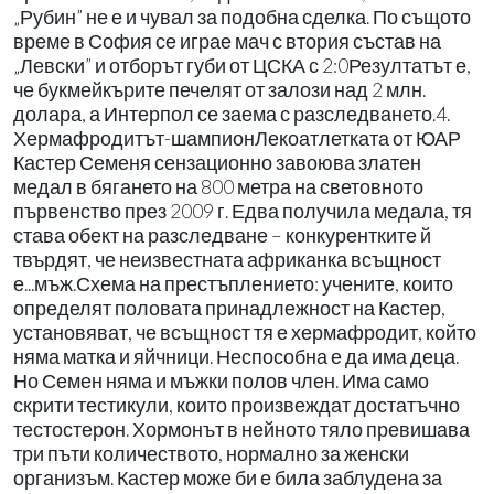
„Рубин” не е и чувал за подобна сделка. По същото
време в София се играе мач с втория състав на
„Левски” и отборът губи от ЦСКА с 2:0Резултатът е,
че букмейкърите печелят от залози над 2 млн.
долара, а Интерпол се заема с разследването.4.
Хермафродитът-шампионЛекоатлетката от ЮАР
Кастер Семеня сензационно завоюва златен
медал в бягането на 800 метра на световното
първенство през 2009 г. Едва получила медала, тя
става обект на разследване – конкурентките й
твърдят, че неизвестната африканка всъщност
е...мъж.Схема на престъплението: учените, които
определят половата принадлежност на Кастер,
установяват, че всъщност тя е хермафродит, който
няма матка и яйчници. Неспособна е да има деца.
Но Семен няма и мъжки полов член. Има само
скрити тестикули, които произвеждат достатъчно
тестостерон. Хормонът в нейното тяло превишава
три пъти количеството, нормално за женски
организъм. Кастер може би е била заблудена за