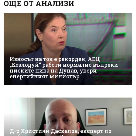
ОЩЕ ОТ АНАЛИЗИ
Износът на ток е рекорден, АЕЦ
„Козлодуй“ работи нормално въпреки
ниските нива на Дунав, увери
енергийният министър
Д-р Християн Даскалов, експерт по