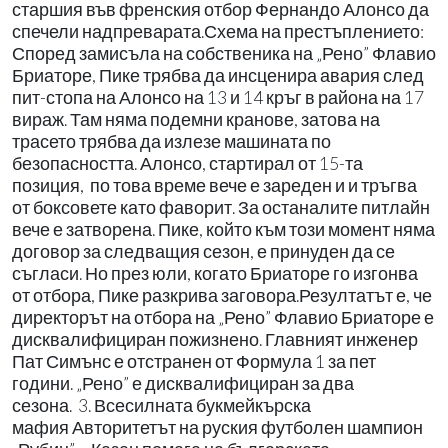
старшия във френския отбор Фернандо Алонсо да
спечели надпреварата.Схема на престъплението:
Според замисъла на собственика на „Рено” Флавио
Бриаторе, Пике трябва да инсценира авария след
пит-стопа на Алонсо на 13 и 14 кръг в района на 17
вираж. Там няма подемни кранове, затова на
трасето трябва да излезе машината по
безопасността. Алонсо, стартирал от 15-та
позиция, по това време вече е зареден и и тръгва
от боксовете като фаворит. За останалите питлайн
вече е затворена. Пике, който към този момент няма
договор за следващия сезон, е принуден да се
съгласи. Но през юли, когато Бриаторе го изгонва
от отбора, Пике разкрива заговора.Резултатът е, че
директорът на отбора на „Рено” Флавио Бриаторе е
дисквалифициран пожизнено. Главният инженер
Пат Симънс е отстранен от Формула 1 за пет
години. „Рено” е дисквалифициран за два
сезона. 3. Всесилната букмейкърска
мафия Авторитетът на руския футболен шампион