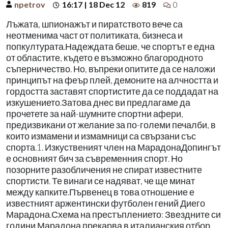
npetrov
16:17 | 18 Dec 12
819
0
Лъжата, шпионажът и пиратството вече са
неотменима част от политиката, бизнеса и
попкултурата.Надеждата беше, че спортът е една
от областите, където е възможно благородното
съперничество. Но, въпреки опитите да се наложи
принципът на феър плей, демоните на алчността и
гордостта заставят спортистите да се поддадат на
изкушението.Затова днес ви предлагаме да
прочетете за най-шумните спортни афери,
предизвикани от желание за по-големи печалби, в
които измамени и измамници са свързани със
спорта.1. Изкуственият член на МарадонаДопингът
е основният бич за съвременния спорт. Но
позорните разобличения не спират известните
спортисти. Те винаги се надяват, че ще минат
между капките.Първенец в това отношение е
известният аржентински футболен гений Диего
Марадона.Схема на престъплението: Звездните си
години Марадона прекарва в италианския отбор