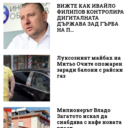
ВИЖТЕ КАК ИВАЙЛО
ФИЛИПОВ КОНТРОЛИРА
ДИГИТАЛНАТА
ДЪРЖАВА ЗАД ГЪРБА
НА П...
Луксозният майбах на
Митьо Очите опожарен
заради балони с райски
газ
Милионерът Владо
Загатото искал да
снабдява с кафе новата