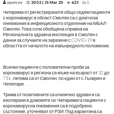
npetrov
20:52 | 31 Mar 20
623
0
Четирима от регистрираните общо седем пациенти
с коронавирус в област Смолян са с диагноза
пневмония в инфекциозното отделение на МБАЛ-
Смолян. Това сочи обобщена справка на
Регионалната здравна инспекция в Смолян с
данни за случаите на заразени с COVID-19 в
областта от началото на извънредното положение.
Всички пациенти с положителни проби за
коронавирус в региона са мъже на възраст от 32 до
73 г., петима са от Смолян, по един от с. Гьоврен и
Чепеларе.
Трима от позитивните са клинично здрави и са
изолирани в домовете си. Четиримата пациенти с
коронавирусна пневмония са в подобрено
състояние, уточняват от РЗИ. Под карантина са