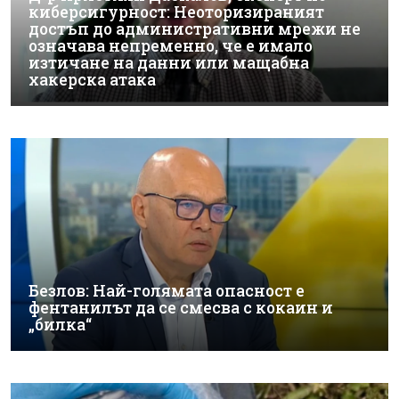
киберсигурност: Неоторизираният
достъп до административни мрежи не
означава непременно, че е имало
изтичане на данни или мащабна
хакерска атака
Безлов: Най-голямата опасност е
фентанилът да се смесва с кокаин и
„билка“