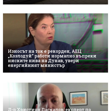
Износът на ток е рекорден, АЕЦ
„Козлодуй“ работи нормално въпреки
ниските нива на Дунав, увери
енергийният министър
Д-р Християн Даскалов, експерт по