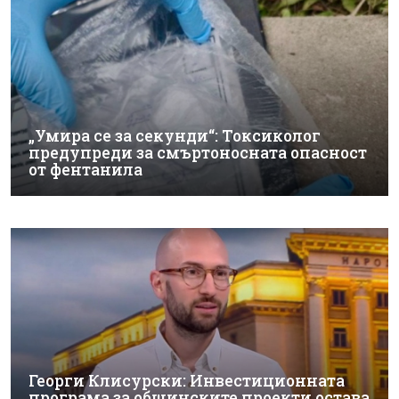
„Умира се за секунди“: Токсиколог
предупреди за смъртоносната опасност
от фентанила
Георги Клисурски: Инвестиционната
програма за общинските проекти остава