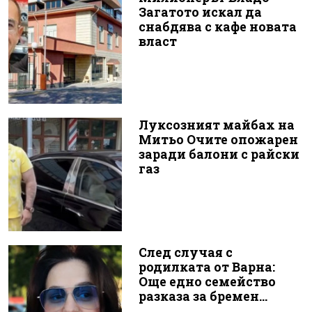
Загатото искал да
снабдява с кафе новата
власт
Луксозният майбах на
Митьо Очите опожарен
заради балони с райски
газ
След случая с
родилката от Варна:
Още едно семейство
разказа за бремен...