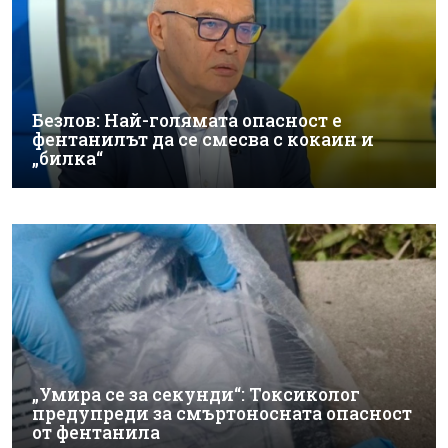
Безлов: Най-голямата опасност е
фентанилът да се смесва с кокаин и
„билка“
„Умира се за секунди“: Токсиколог
предупреди за смъртоносната опасност
от фентанила