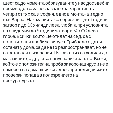
Шест са до момента образуваните у нас досъдебни
производства за неспазване на карантината,
четири от тях са в София, едно в Монтана и едно
във Варна. Наказанията са сериозни – до 3 години
затвор и до 10 хиляди лева глоба, а при условията
на епидемия до 5 години затвор и 50 000 лева
глоба. Всички, които ще отидат на съд, са с
положителни проби за вируса. Трябвало е да си
останат у дома, за да не го разпространяват, но не
са останали в изолация. Някои от тях са ходили до
магазините, а други са напуснали страната. Всеки,
който е с положителна проба за коронавирус и не е
намерен на домашния си адрес при полицейските
проверки попада в полезрението на
прокуратурата.