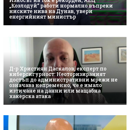
Износът на ток е рекорден, АЕЦ
„Козлодуй“ работи нормално въпреки
ниските нива на Дунав, увери
енергийният министър
Д-р Християн Даскалов, експерт по
киберсигурност: Неоторизираният
достъп до административни мрежи не
означава непременно, че е имало
изтичане на данни или мащабна
хакерска атака