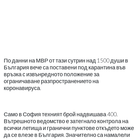
По данни на МВР от тази сутрин над 1500 души в
България вече са поставени под карантина във
връзка с извънредното положение за
ограничаване разпространението на
коронавируса.
Само в София техният брой надвишава 400.
Вътрешното ведомство е затегнало контрола на
всички летища и гранични пунктове откъдето може
да се влезе в България. Значително са намалели