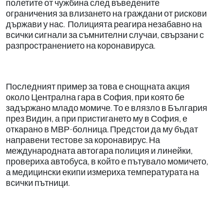
полетите от чужбина след въведените
ограничения за влизането на граждани от рискови
държави у нас. Полицията реагира незабавно на
всички сигнали за съмнителни случаи, свързани с
разпространението на коронавируса.
Последният пример за това е снощната акция
около Централна гара в София, при която бе
задържано младо момиче. То е влязло в България
през Видин, а при пристигането му в София, е
откарано в МВР-болница. Предстои да му бъдат
направени тестове за коронавирус. На
международната автогара полиция и линейки,
провериха автобуса, в който е пътувало момичето,
а медицински екипи измериха температурата на
всички пътници.