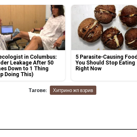
cologist in Columbus:
5 Parasite-Causing Foo
der Leakage After 50
You Should Stop Eating
es Down to 1 Thing
Right Now
p Doing This)
Тагове:
Хитрино жп взрив