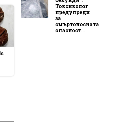
секунди“:
Токсиколог
предупреди
за
смъртоносната
опасност...
ds