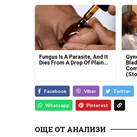
Fungus Is A Parasite, And It
Gyne
Dies From A Drop Of Plain...
Blad
Com
(Sto
Facebook
Viber
Тwitter
Whatsapp
Pinterest
Д-р Християн
Даскалов, експерт по
ОЩЕ ОТ АНАЛИЗИ
киберсигурност:
Неоторизираният