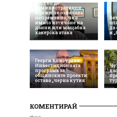
достъп до
административни
мрежи не означава
непременно, че е
Бе
имало изтичане на
оп
данни или мащабна
да
хакерска атака
и 
Георги Клисурски:
Инвестиционната
Чу
програма за
на
общинските проекти
пр
остава „черна кутия
ту
КОМЕНТИРАЙ