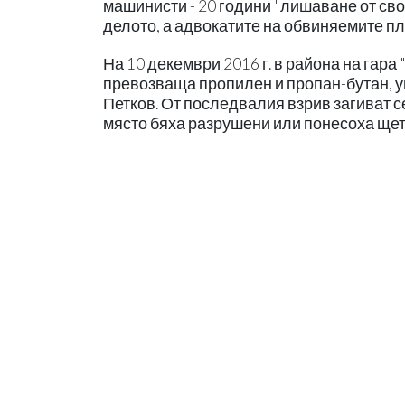
машинисти - 20 години "лишаване от сво
делото, а адвокатите на обвиняемите пл
На 10 декември 2016 г. в района на гар
превозваща пропилен и пропан-бутан, 
Петков. От последвалия взрив загиват с
място бяха разрушени или понесоха щет