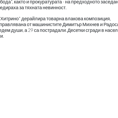
бода", както и прокуратурата - на предходното заседа
едираха за тяхната невинност.
а "Хитрино" дерайлира товарна влакова композиция,
управлявана от машинистите Димитър Михнев и Радос
едем души, а 29 са пострадали. Десетки сгради в насе
и.