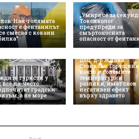
„Умира се за секунд
злов: Най-голямата
Токсиколог
асност е фентанилът
предупреди за
 се смесва с кокаин
смъртоносната
„билка“
опасност от фентан
Доц. д-р Живка
Стойкова: Горещини
както и големите
ждите туристи у
температурни
с все по-често
разлики, имат своя
едпочитат градски
негативен ефект
ризъм, а не море
върху здравето