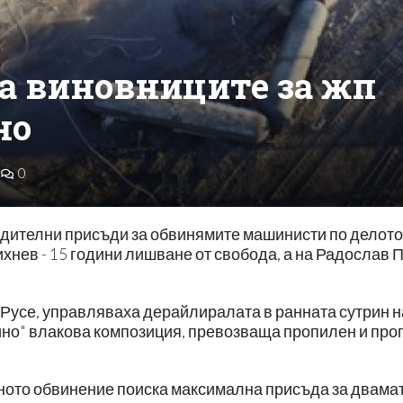
 за виновниците за жп
но
0
дителни присъди за обвинямите машинисти по делото
хнев - 15 години лишване от свобода, а на Радослав 
Русе, управляваха дерайлиралата в ранната сутрин н
рино" влакова композиция, превозваща пропилен и про
ното обвинение поиска максимална присъда за двама