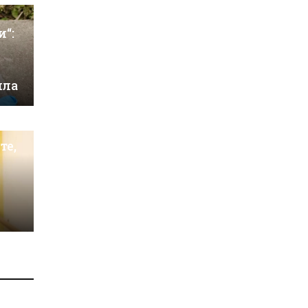
и“:
ила
те,