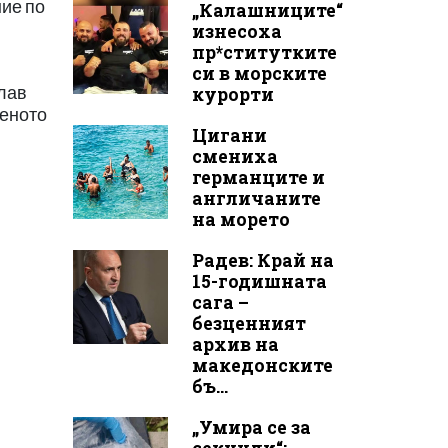
ние по
„Калашниците“
изнесоха
пр*ститутките
си в морските
лав
курорти
леното
Цигани
смениха
германците и
англичаните
на морето
Радев: Край на
15-годишната
сага –
безценният
архив на
македонските
бъ...
„Умира се за