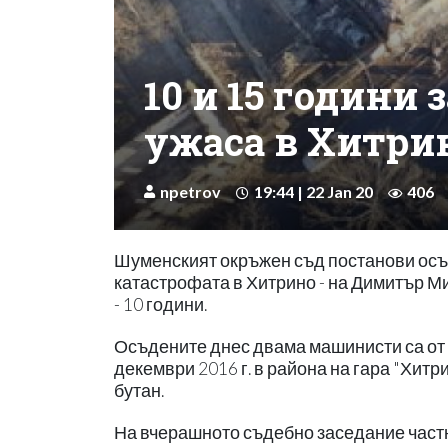
10 и 15 години
ужаса в Хитри
npetrov
19:44 | 22 Jan 20
406
Шуменският окръжен съд постанови осъ
катастрофата в Хитрино - на Димитър Ми
- 10 години.
Осъдените днес двама машинисти са от 
декември 2016 г. в района на гара "Хит
бутан.
На вчерашното съдебно заседание част