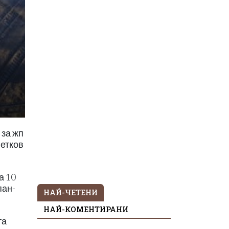
 за жп
Петков
а 10
пан-
НАЙ-ЧЕТЕНИ
НАЙ-КОМЕНТИРАНИ
та