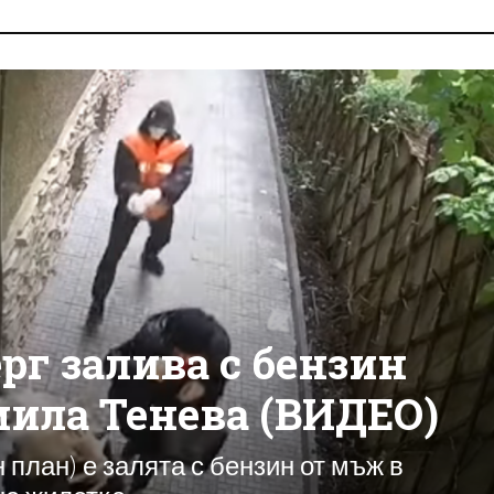
рг залива с бензин
ила Тенева (ВИДЕО)
план) е залята с бензин от мъж в