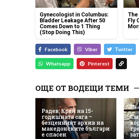
Gynecologist in Columbus:
The 
Bladder Leakage After 50
Fly 
Comes Down to 1 Thing
Mor
(Stop Doing This)
Facebook
Viber
Тwitter
Whatsapp
Pinterest
ОЩЕ ОТ ВОДЕЩИ ТЕМИ
Радев: Край на 15-
годишната сага –
См
безценният архив на
ко
македонските българи
тр
е спасен
за