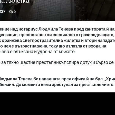
на жилетка
337
3
ение над нотариус Людмила Тенева пред кантората й на
деозапис, предоставен ни специално от разследващите,
с оранжева светлоотразителна жилетка и втори нападат
о нея е възрастна жена, току що излязла от входа на
ева е блъксана и удряна от мъжете.
но за тяхно щастие престъпникът спира дотук и бързо се
юдмила Тенева бе нападната пред офиса й на бул. „Хри
с бензин. До момента няма арестуван за престъплението.