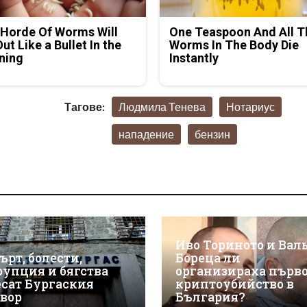
Horde Of Worms Will
One Teaspoon And All T
Out Like a Bullet In the
Worms In The Body Die
ning
Instantly
Тагове:
Людмила Тенева
Нотариус
нападение
бензин
Иво Ториното и Вал
ърт, болести,
Бореца ли
рупция и бягства
организираха първ
есат Бургаския
криптоубийство в
твор
България?