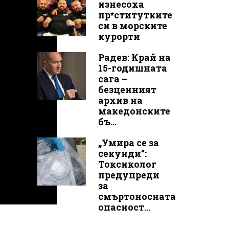
изнесоха
пр*ститутките
си в морските
курорти
Радев: Край на
15-годишната
сага –
безценният
архив на
македонските
бъ...
„Умира се за
секунди“:
Токсиколог
предупреди
за
смъртоносната
опасност...