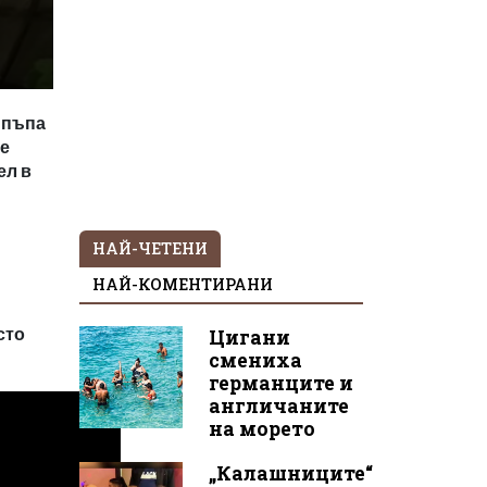
 пъпа
 е
ел в
НАЙ-ЧЕТЕНИ
НАЙ-КОМЕНТИРАНИ
сто
Цигани
смениха
германците и
англичаните
на морето
„Калашниците“