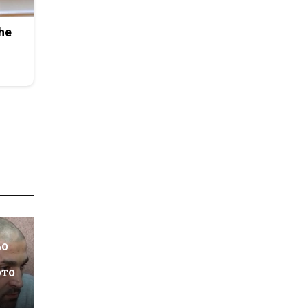
he
ьо
ото