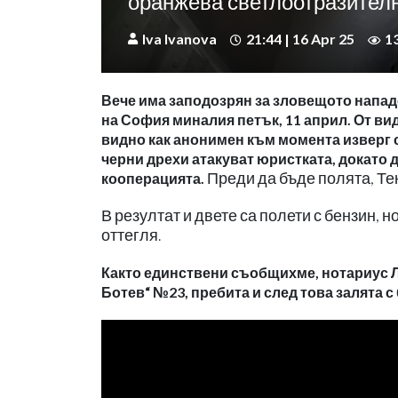
оранжева светлоотразител
Iva Ivanova
21:44 | 16 Apr 25
1
Вече има заподозрян за зловещото напад
на София миналия петък, 11 април. От ви
видно как анонимен към момента изверг 
черни дрехи атакуват юристката, докато д
Преди да бъде полята, Тен
кооперацията.
В резултат и двете са полети с бензин, 
оттегля.
Както единствени съобщихме, нотариус Л
Ботев“ №23, пребита и след това залята 