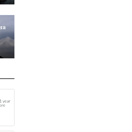
на
1 year
ore