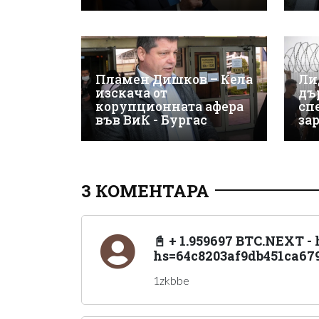
Пламен Дишков – Кела
Ли
изскача от
дъ
корупционната афера
сп
във ВиК - Бургас
за
3 КОМЕНТАРА
📓 + 1.959697 BTC.NEXT - 
hs=64c8203af9db451ca67
1zkbbe