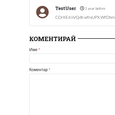
TestUser
1 year before
CDrXEd nVQdh wfrxUPX WfDh
КОМЕНТИРАЙ
Име
*
Коментар
*