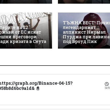
ТЪЖНА ВЕСТ! Почи
дерите на 22
легендарният
ржави от ЕС искат
алпинист Нирмал
ешни преговори
Пурджа при лавина
ради кризата в Сеута
под Броуд Пик
https://graph.org/Binance-04-15?
958b8d6bc9a1d& 📓
bef