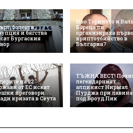
Иво Ториното и Вал
ърт, болести,
Бореца ли
рупция и бягства
организираха първ
есат Бургаския
криптоубийство в
твор
България?
ТЪЖНА ВЕСТ! Почи
дерите на 22
легендарният
ржави от ЕС искат
алпинист Нирмал
ешни преговори
Пурджа при лавина
ради кризата в Сеута
под Броуд Пик