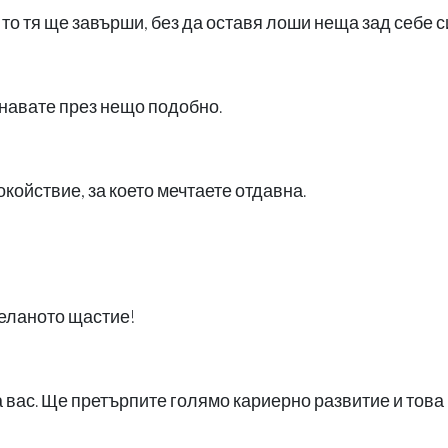
 то тя ще завърши, без да оставя лоши неща зад себе с
инавате през нещо подобно.
окойствие, за което мечтаете отдавна.
желаното щастие!
а вас. Ще претърпите голямо кариерно развитие и това