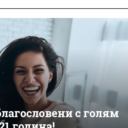
благословени с голям
21 година!