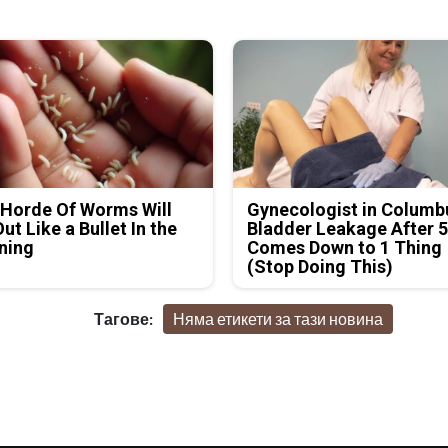
Horde Of Worms Will
Gynecologist in Columb
Out Like a Bullet In the
Bladder Leakage After 
ning
Comes Down to 1 Thing
(Stop Doing This)
Тагове:
Няма етикети за тази новина