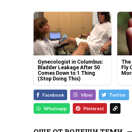
Gynecologist in Columbus:
The 
Bladder Leakage After 50
Fly 
Comes Down to 1 Thing
Mor
(Stop Doing This)
Facebook
Viber
Тwitter
Whatsapp
Pinterest
ОЩЕ ОТ ВОДЕЩИ ТЕМИ