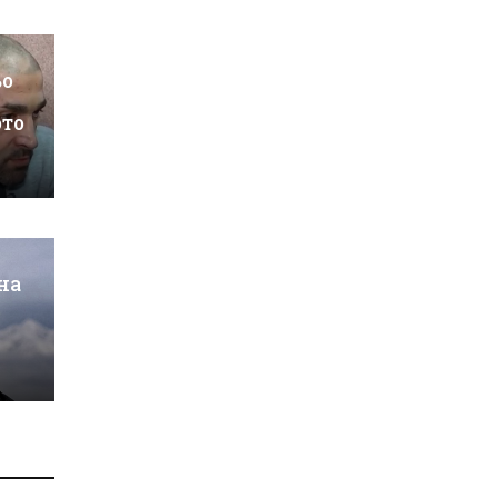
ьо
ото
на