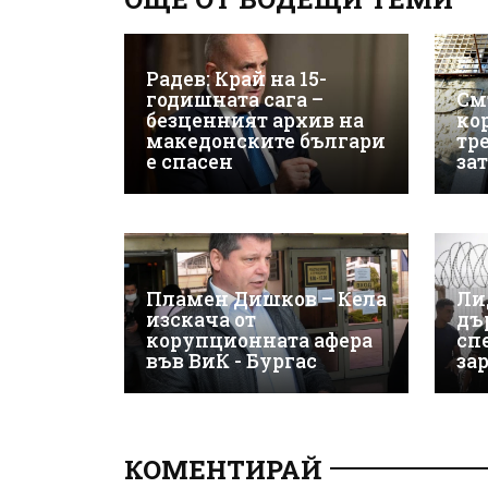
Радев: Край на 15-
годишната сага –
См
безценният архив на
ко
македонските българи
тр
е спасен
за
Пламен Дишков – Кела
Ли
изскача от
дъ
корупционната афера
сп
във ВиК - Бургас
за
КОМЕНТИРАЙ