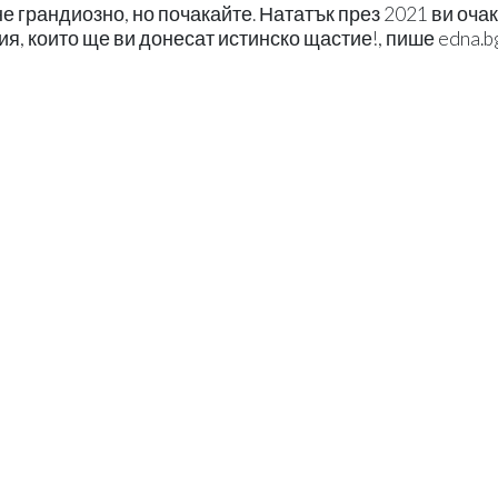
не грандиозно, но почакайте. Нататък през 2021 ви оча
я, които ще ви донесат истинско щастие!, пише edna.bg