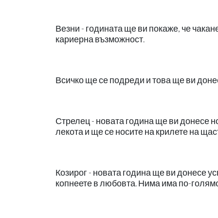
Везни - годината ще ви покаже, че чакан
кариерна възможност.
Всичко ще се подреди и това ще ви доне
Стрелец - новата година ще ви донесе н
лекота и ще се носите на крилете на щас
Козирог - новата година ще ви донесе ус
копнеете в любовта. Нима има по-голямо