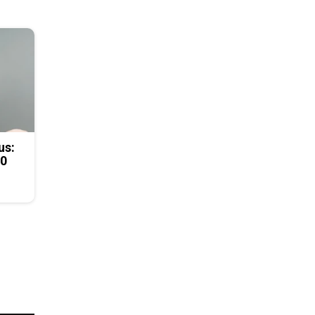
us:
50