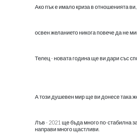
Ако пък е имало криза в отношенията ви,
освен желанието никога повече да не м
Телец - новата година ще ви дари със сп
А този душевен мир ще ви донесе така 
Лъв - 2021 ще бъда много по-стабилна з
направи много щастливи.