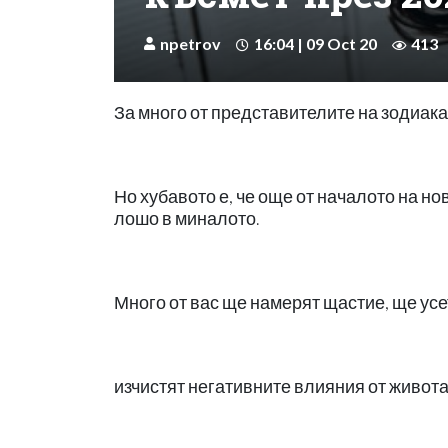
npetrov
16:04 | 09 Oct 20
413
За много от представителите на зодиака
Но хубавото е, че още от началото на н
лошо в миналото.
Много от вас ще намерят щастие, ще усет
изчистят негативните влияния от живота