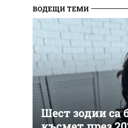
ВОДЕЩИ ТЕМИ
Шест зодии са 
късмет през 20