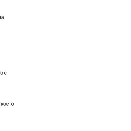
на
о с
 което