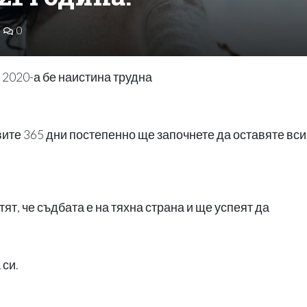
0
 2020-а бе наистина трудна
овите 365 дни постепенно ще започнете да оставяте вс
ят, че съдбата е на тяхна страна и ще успеят да
 си.