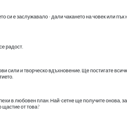
ето си е заслужавало - дали чакането на човек или пък 
се радост.
ови сили и творческо вдъхновение. Ще постигате всичк
тието.
пехи в любовен план. Най-сетне ще получите онова, за
 щастие от това?