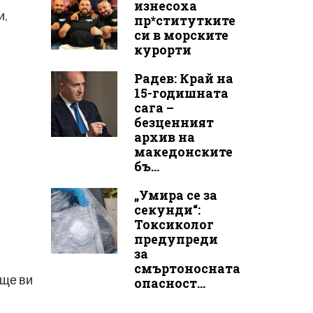
изнесоха
и,
пр*ститутките
си в морските
курорти
Радев: Край на
15-годишната
сага –
безценният
архив на
македонските
бъ...
„Умира се за
секунди“:
Токсиколог
предупреди
за
смъртоносната
 ще ви
опасност...