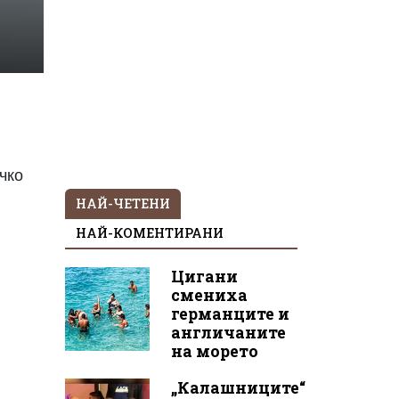
ичко
НАЙ-ЧЕТЕНИ
НАЙ-КОМЕНТИРАНИ
Цигани
смениха
германците и
англичаните
на морето
„Калашниците“