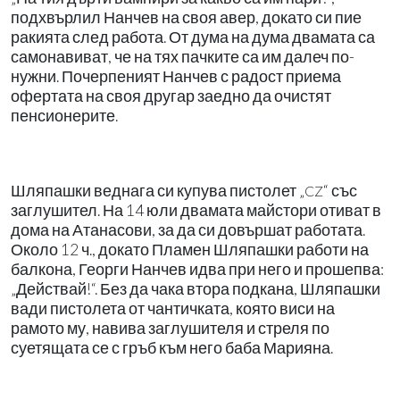
подхвърлил Нанчев на своя авер, докато си пие
ракията след работа. От дума на дума двамата са
самонавиват, че на тях пачките са им далеч по-
нужни. Почерпеният Нанчев с радост приема
офертата на своя другар заедно да очистят
пенсионерите.
Шляпашки веднага си купува пистолет „
“ със
CZ
заглушител. На 14 юли двамата майстори отиват в
дома на Атанасови, за да си довършат работата.
Около 12 ч., докато Пламен Шляпашки работи на
балкона, Георги Нанчев идва при него и прошепва:
„Действай!“. Без да чака втора подкана, Шляпашки
вади пистолета от чантичката, която виси на
рамото му, навива заглушителя и стреля по
суетящата се с гръб към него баба Марияна.