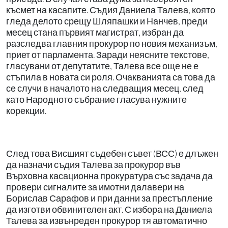
късмет на касапите. Съдия Даниела Талева, която
гледа делото срещу Шляпашки и Нанчев, преди
месец стана първият магистрат, избран да
разследва главния прокурор по новия механизъм,
приет от парламента. Заради неясните текстове,
гласувани от депутатите, Талева все още не е
стъпила в новата си роля. Очакванията са това да
се случи в началото на следващия месец, след
като Народното събрание гласува нужните
корекции.
След това Висшият съдебен съвет (ВСС) е длъжен
да назначи съдия Талева за прокурор във
Върховна касационна прокуратура със задача да
провери сигналите за имотни далавери на
Борислав Сарафов и при данни за престъпление
да изготви обвинителен акт. С избора на Даниела
Талева за извънреден прокурор тя автоматично