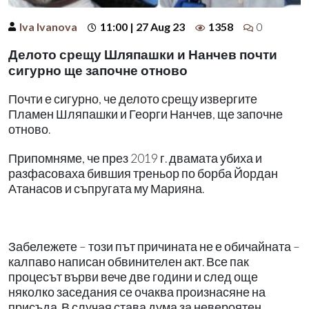
Iva Ivanova
11:00 | 27 Aug 23
1358
0
Делото срещу Шляпашки и Нанчев почти
сигурно ще започне отново
Почти е сигурно, че делото срещу извергите
Пламен Шляпашки и Георги Нанчев, ще започне
отново.
Припомняме, че през 2019 г. двамата убиха и
разфасоваха бившия треньор по борба Йордан
Атанасов и съпругата му Марияна.
Забележете – този път причината не е обичайната –
калпаво написан обвинителен акт. Все пак
процесът върви вече две години и след още
няколко заседания се очаква произнасяне на
присъда. В случая става дума за невероятен