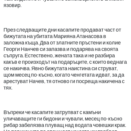
язовир.
През следващите дни касапите продават част от
бижутата на убитата Марияна Атанасова в
заложна къща. Два от златните пръстени и колие
Георги Нанчев си запазва и подарява на своята
съпруга. Естествено, жената така и не разбира
какъв е произходът на подаръците, с които веднага
се накичва. Явно бижутата наистина си струват,
щом месец по-късно, когато ченгетата идват, за да
арестуват Начев, тя отново ги посреща накичена с
тях.
Въпреки че касапите затрупват с камъни
уличаващите ги бидони и чували, месец по-късно
рибар забелязва плуващ над водата човешки крак.