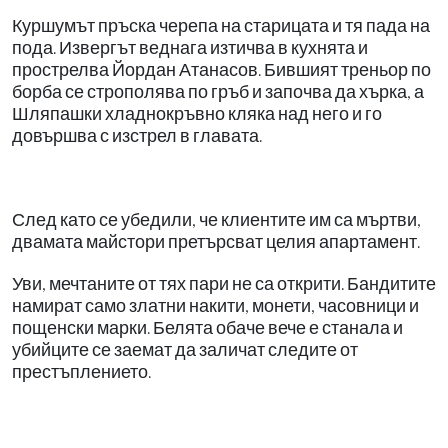
Куршумът пръска черепа на старицата и тя пада на
пода. Извергът веднага изтичва в кухнята и
прострелва Йордан Атанасов. Бившият треньор по
борба се строполява по гръб и започва да хърка, а
Шляпашки хладнокръвно кляка над него и го
довършва с изстрел в главата.
След като се убедили, че клиентите им са мъртви,
двамата майстори претърсват целия апартамент.
Уви, мечтаните от тях пари не са открити. Бандитите
намират само златни накити, монети, часовници и
пощенски марки. Белята обаче вече е станала и
убийците се заемат да заличат следите от
престъплението.