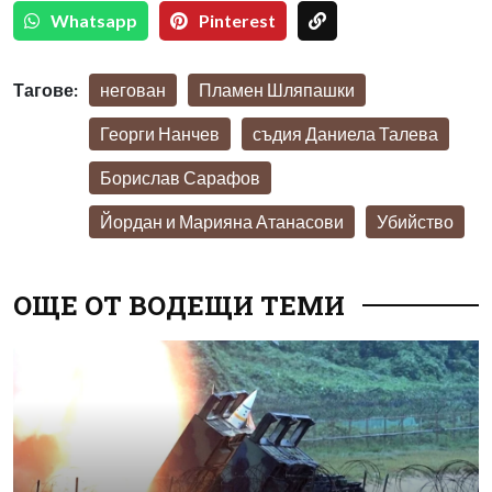
Whatsapp
Pinterest
Тагове:
негован
Пламен Шляпашки
Георги Нанчев
съдия Даниела Талева
Борислав Сарафов
Йордан и Марияна Атанасови
Убийство
ОЩЕ ОТ ВОДЕЩИ ТЕМИ