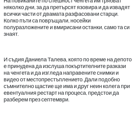
На повиканите по спешност ченгета им трябват
няколко дни, за да претърсят язовира и да извадят
всички части от двамата разфасовани старци.
Колко пъти са повръщали, носейки
полуразложените и вмирисани останки, само та си
знаят.
И съдия Даниела Талева, която по време на депото
е принудена да изслуша покъртителните разкази
на ченгета и да изгледа направените снимки и
видео от местопрестъплението. Дали подобно
съмнително щастие ще има и друг неин колега при
евентуалния рестарт на процеса, предстои да
разберем през септември.