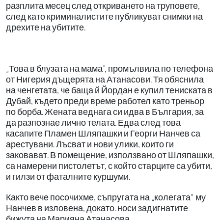
разплита месец след откриването на труповете,
след като криминалистите публикуват снимки на
дрехите на убитите.
„Това в блузата на мама”, промълвила по телефона
от Нигерия дъщерята на Атанасови. Тя обяснила
на ченгетата, че баща й Йордан е купил тениската в
Дубай, където преди време работел като треньор
по борба. Жената веднага си идва в България, за
да разпознае лично телата. Едва след това
касапите Пламен Шляпашки и Георги Нанчев са
арестувани. Лъсват и нови улики, които ги
заковават. В помещение, използвано от Шляпашки,
са намерени пистолетът, с който старците са убити,
и гилзи от фаталните куршуми.
Както вече посочихме, съпругата на „колегата" му
Нанчев в изловена, докато. носи задигнатите
бижута на Марияна Атанасова.