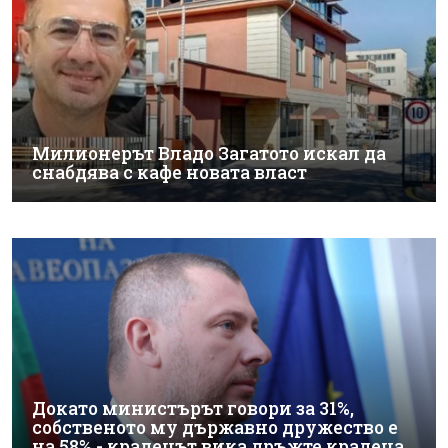
Милионерът Владо Загатото искал да
снабдява с кафе новата власт
Докато министърът говори за 31%,
собственото му държавно дружество е
на 58% - крадецът вика дръжте крадеца