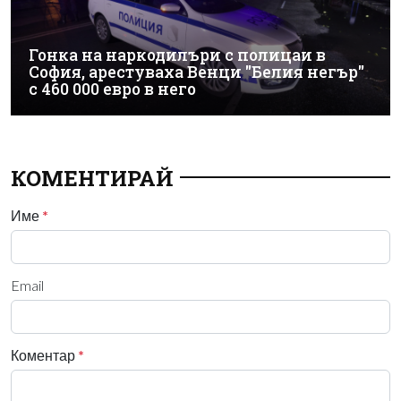
Гонка на наркодилъри с полицаи в
София, арестуваха Венци "Белия негър"
с 460 000 евро в него
КОМЕНТИРАЙ
Име
*
Email
Коментар
*