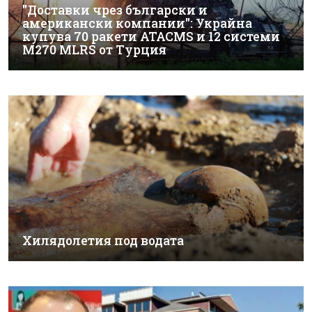
"Доставки чрез български и
американски компании": Украйна
купува 70 ракети ATACMS и 12 системи
M270 MLRS от Турция
Хилядолетия под водата