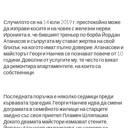
Случилото се на 14 юли 2019 г. преспокойно може
да изправи косите и на човек с железни нерви.
Иронията е, че бившият треньор по борба Йордан
Атанасов и съпругата му стават жертва на свой
близък, на когото имат пълно доверие. Атанасови и
майсторът Георги Нанчев се познават повече от 10
години. Доволни от услугите му, те често го викат
да ремонтира апартаментите, на които са
собственици.
Последната поръчка е няколко седмици преди
кървавата трагедия. Георги Нанчев идва да смени
дограмата в семейното жилище на старците
заедно със своя приятел Пламен Шляпашки.
Докато двамата майстори измазват стените,
Йордан Атанасов им разказва, че наскоро са