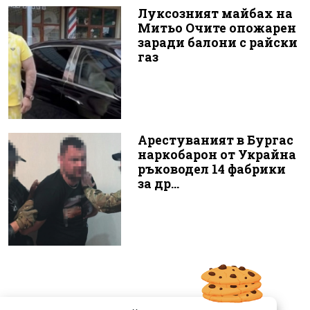
Луксозният майбах на
Митьо Очите опожарен
заради балони с райски
газ
Арестуваният в Бургас
наркобарон от Украйна
ръководел 14 фабрики
за др...