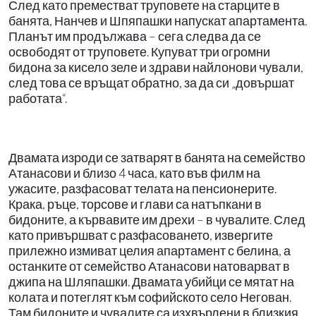
След като преместват труповете на старците в
банята, Нанчев и Шпяпашки напускат апартамента.
Планът им продължава – сега следва да се
освободят от труповете. Купуват три огромни
бидона за кисело зеле и здрави найлонови чували,
след това се връщат обратно, за да си „довършат
работата“.
Двамата изроди се затварят в банята на семейство
Атанасови и близо 4 часа, като във филм на
ужасите, разфасоват телата на пенсионерите.
Крака, ръце, торсове и глави са натъпкани в
бидоните, а кървавите им дрехи – в чувалите. След
като привършват с разфасоването, извергите
прилежно измиват целия апартамент с белина, а
останките от семейство Атанасови натоварват в
джипа на Шляпашки. Двамата убийци се мятат на
колата и потеглят към софийското село Негован.
Там бидоните и чувалите са изхвърлени в близкия