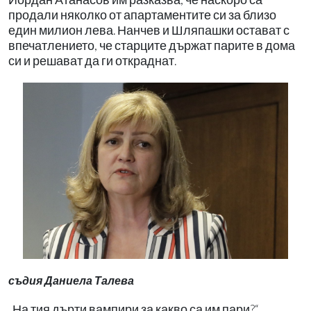
продали няколко от апартаментите си за близо
един милион лева. Нанчев и Шляпашки остават с
впечатлението, че старците държат парите в дома
си и решават да ги откраднат.
съдия Даниела Талева
„На тия дърти вампири за какво са им пари?“,