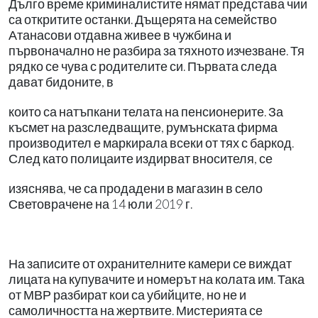
Дълго време криминалистите нямат представа чии
са откритите останки. Дъщерята на семейство
Атанасови отдавна живее в чужбина и
първоначално не разбира за тяхното изчезване. Тя
рядко се чува с родителите си. Първата следа
дават бидоните, в
които са натъпкани телата на пенсионерите. За
късмет на разследващите, румънската фирма
производител е маркирала всеки от тях с баркод.
След като полицаите издирват вносителя, се
изяснява, че са продадени в магазин в село
Световрачене на 14 юли 2019 г.
На записите от охранителните камери се виждат
лицата на купувачите и номерът на колата им. Така
от МВР разбират кои са убийците, но не и
самоличността на жертвите. Мистерията се