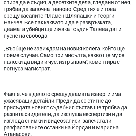
спира да е съдия, а десетките дела, гледани от нея,
трябва да започнат наново. Сред тях е и това
срещу касапите Пламен Шляпашки и Георги
Нанчев. Все пак каквато и да е развръзката,
двамата убийци ще изчакат съдия Талева да ги
пусне на свобода.
„Въобще не завиждам на новия колега, който ще
поеме случая. Само при мисълта, какво ще му се
наложи да види и чуе, изтръпвам”, коментира с
погнуса магистрат.
Факт е, че в делото срещу двамата изверги има
ужасяващи детайли. Преди да се стигне до
присъдата новият съдебния състав ще трябва да
разпита свидетели, да изслуша експертизи и да
изгледа снимки и видеозаписи, запечатали
разфасованите останки на Йордан и Марияна
Атанасови.