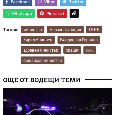
Facebook
Viber
Тwitter
Whatsapp
Pinterest
Тагове:
министър
Бензиностанция
ГЕРБ
Кирил Ананиев
Владислав Горанов
здравен министър
среща
new
финансов министър
ОЩЕ ОТ ВОДЕЩИ ТЕМИ