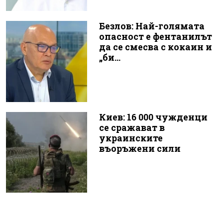
Безлов: Най-голямата
опасност е фентанилът
да се смесва с кокаин и
„би...
Киев: 16 000 чужденци
се сражават в
украинските
въоръжени сили