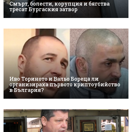
Смърт, болести, корупция и бягства
тресат Бургаския затвор
Иво Ториното и Вальо Бореца ли
организираха първото криптоубийство
в България?