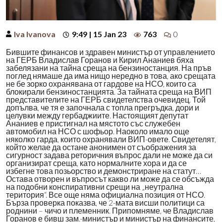
Iva Ivanova
9:49 | 15 Jan 23
763
0
Бившите финансов и здравен министър от управлението
на ГЕРБ Владислав Горанов и Кирил Ананиев бяха
забелязани на тайна среща на бензиностанция. На пръв
поглед нямаше да има нищо нередно в това, ако срещата
не бе зорко охранявана от гардове на НСО, които са
блокирали бензиностанцията. За тайната среща на ВИП
представителите на ГЕРБ свидетелства очевидец. Той
допълва, че тя е започнала с топла прегръдка, дори и
целувки между гербаджиите. Настоящият депутат
Ананиев е пристигнал на мястото със служебен
автомобил на НСО с шофьор. Наоколо имало още
няколко гарда, които охранявали ВИП-овете. Свидетелят,
който желае да остане анонимен от съображения за
сигурност задава реторичния въпрос дали не може да си
организират среща, като нормалните хора и да се
избегне това позьорство и демонстриране на статут…
Остава отворен и въпросът какво ли може да се обсъжда
на подобни конспиративни срещи на „неутрална
територия“. Все още няма официална позиция от НСО.
Бърза проверка показва, че 2-мата висши политици са
роднини – чичо и племенник. Припомняме, че Владислав
Горанов е бивш зам.-министър и министър на финансите,