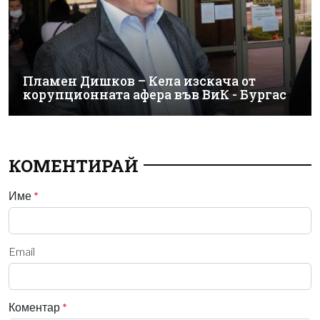
Пламен Дишков – Кела изскача от
корупционната афера във ВиК - Бургас
КОМЕНТИРАЙ
Име
*
Email
Коментар
*