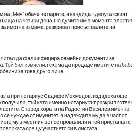
 на „Меч“ обаче не парите, а кандидат-депутатският
 баща на четири деца. По думите им в момента власти
за имотна измама, разкриват присъствалите на
 опитал да фалшифицира семейни документи за
ба. Той бил измислил схема да продаде имотите на баб
обвини за това друго лице.
лката при нотариус Садифе Мехмедов, издадоха още
се получила, тъй като именно нотариусът разкрил готве
властите. Според хората на Радостин Василев именно
 се нуждае от имунитет, а надеждите му да е част от
ието му в местния вот се провалили и той пристанал с
уговорката срещу участието си в листата