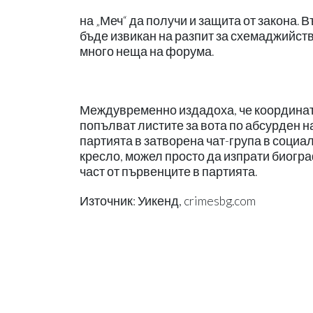
на „Меч“ да получи и защита от закона.
бъде извикан на разпит за схемаджийств
много неща на форума.
Междувременно издадоха, че координато
попълват листите за вота по абсурден н
партията в затворена чат-група в социал
кресло, можел просто да изпрати биогра
част от първенците в партията.
Източник: Уикенд, crimesbg.com