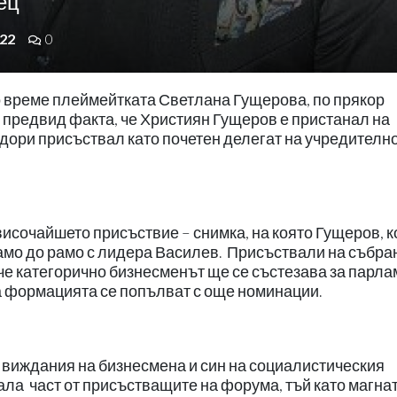
ец
22
0
ро време плеймейтката Светлана Гущерова, по прякор
, предвид факта, че Християн Гущеров е пристанал на
 дори присъствал като почетен делегат на учредителн
височайшето присъствие – снимка, на която Гущеров, к
рамо до рамо с лидера Василев.
Присъствали на събра
 че категорично бизнесменът ще се състезава за парл
на формацията се попълват с още номинации.
 виждания на бизнесмена и син на социалистическия
ала
част от присъстващите на форума, тъй като магна