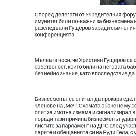
Според делегати от Учредителния форум
имунитет били по-важни за бизнесмена и
разследвали Гущеров заради съмнения 
конференцията.
Мълвата носи, че Християн Гущеров се
собственост, които били на неговата ба
без нейно знание, като впоследствие да 
Бизнесменът се опитал да прокара сде
членове на „Меч“. Схемата обаче не му 
опит за имотна измама и сигнализирал 
поради тази причина бизнесменът ударно
листите за парламент на ДПС след участ
парите и обещанията си на Руди Гела, с 