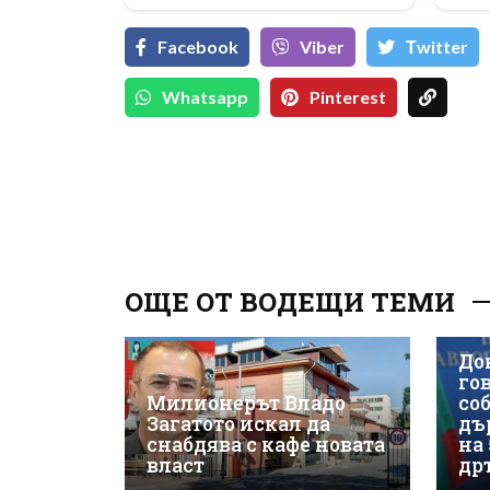
Facebook
Viber
Тwitter
Whatsapp
Pinterest
ОЩЕ ОТ ВОДЕЩИ ТЕМИ
До
гов
Милионерът Владо
со
Загатото искал да
дъ
снабдява с кафе новата
на
власт
др