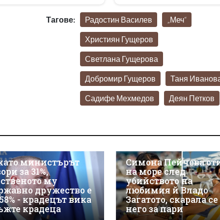
Тагове:
Радостин Василев
„Меч“
Християн Гущеров
Светлана Гущерова
Добромир Гущеров
Таня Иванов
Садифе Мехмедов
Деян Петков
като министърът
Симона Пейчева от
ори за 31%,
на море след
бственото му
убийството на
ржавно дружество е
любимия й Владо
 58% - крадецът вика
Загатото, скарала се
ъжте крадеца
него за пари