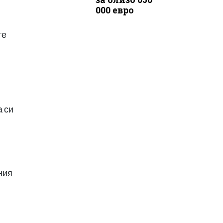
000 евро
те
а си
ния