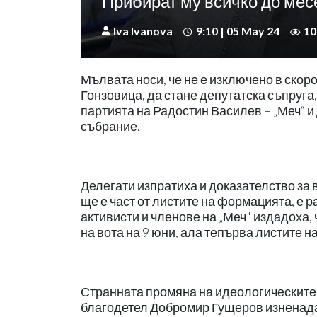
Прибират му всичко до мес
Iva Ivanova
9:10 | 05 May 24
10
Мълвата носи, че не е изключено в ско
Гонзовица, да стане депутатска съпруга
партията на Радостин Василев – „Меч“ и
събрание.
Делегати изпратиха и доказателство за 
ще е част от листите на формацията, е 
активисти и членове на „Меч" издадоха,
на вота на 9 юни, ала тепърва листите 
Странната промяна на идеологическите
благодетел Добромир Гущеров изненад