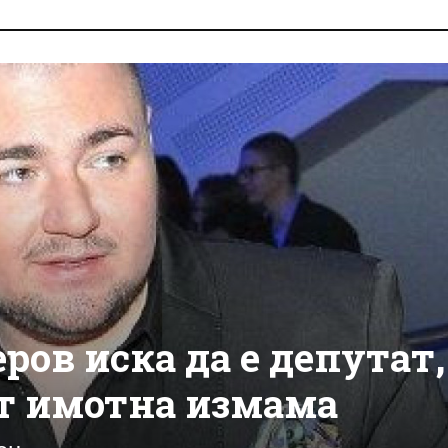
ов иска да е депутат,
 от имотна измама