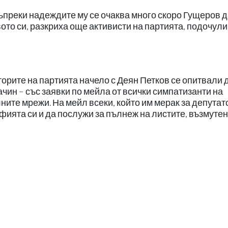
 Въпреки надеждите му се очаква много скоро Гущеров 
ото си, разкриха още активисти на партията, подочули
рите на партията начело с Деян Петков се опитвали 
ачин – със заявки по мейла от всички симпатизанти на
ните мрежи. На мейл всеки, който им мерак за депутат
фията си и да послужи за пълнеж на листите, възмутен