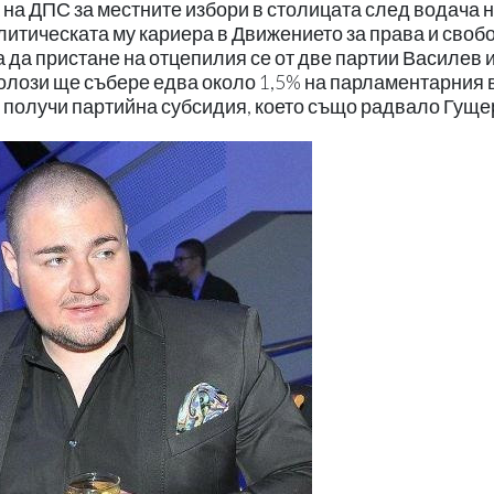
 на ДПС за местните избори в столицата след водача 
литическата му кариера в Движението за права и своб
 да пристане на отцепилия се от две партии Василев 
олози ще събере едва около 1,5% на парламентарния в
 получи партийна субсидия, което също радвало Гущ