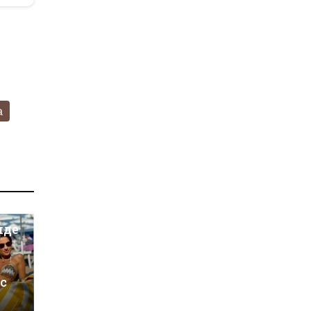
а
иде
 с