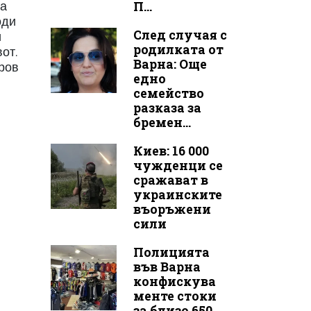
П...
на
оди
След случая с
и
родилката от
от.
Варна: Още
еров
едно
семейство
разказа за
бремен...
Киев: 16 000
чужденци се
сражават в
украинските
въоръжени
сили
Полицията
във Варна
конфискува
менте стоки
за близо 650