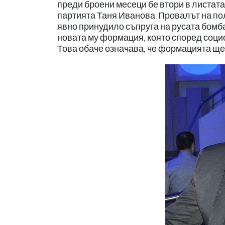
преди броени месеци бе втори в листата
партията Таня Иванова. Провалът на по
явно принудило съпруга на русата бомба
новата му формация, която според соци
Това обаче означава, че формацията ще