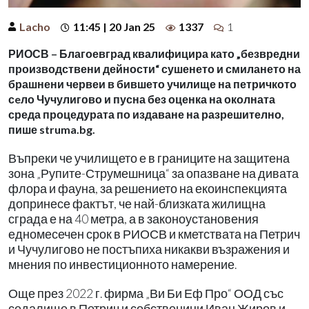
Lacho
11:45 | 20 Jan 25
1337
1
РИОСВ – Благоевград квалифицира като „безвредни
производствени дейности“ сушенето и смилането на
брашнени червеи в бившето училище на петричкото
сeло Чучулигово и пусна без оценка на околната
среда процедурата по издаване на разрешително,
пише struma.bg.
Въпреки че училището е в границите на защитена
зона „Рупите-Струмешница“ за опазване на дивата
флора и фауна, за решението на екоинспекцията
допринесе фактът, че най-близката жилищна
сграда е на 40 метра, а в законоустановения
едномесечен срок в РИОСВ и кметствата на Петрич
и Чучулигово не постъпиха никакви възражения и
мнения по инвестиционното намерение.
Още през 2022 г. фирма „Ви Би Еф Про“ ООД със
седалище в Петрич и собственици Иван Жиров и