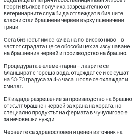
Георги Вълков получиха разрешително от
ветеринарните служби да отглеждат в бившите
класни стаи брашнени червеи върху пшеничени
трици.
Сега бизнесът им се качва на по-високо ниво – в
част от сградата ще се обособи цех за изсушаване
на брашнения червей и производство на брашно.
Процедурата е елементарна – лаврите се
бланшират с гореща вода, отцеждат се и се сушат
на 50-70 градуса за 4-6 часа. После се охлаждат и
смилат.
ЕК издаде разрешение за производство на брашно
от жълт брашнен червей за храна на хората, но
специално продуктът на фермата в Чучулигово е
за нечовешки нужди.
Червеите са здравословен и ценен източник на