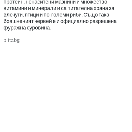
протеин, ненаситени мазнини и множество
витамини и минерали и са питателна храна за
влечуги, птици и по-големи риби. Също така
брашненият червей е и официално разрешена
фуражна суровина.
blitz.bg