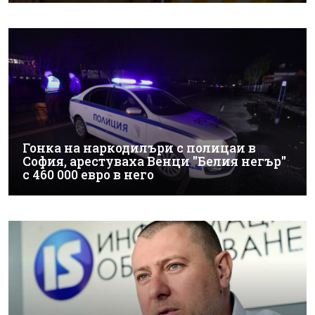
Гонка на наркодилъри с полицаи в
София, арестуваха Венци "Белия негър"
с 460 000 евро в него