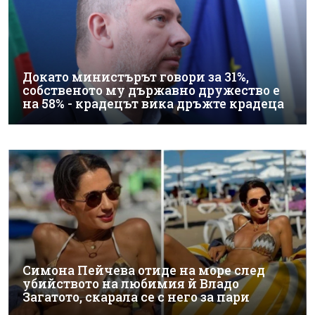
Докато министърът говори за 31%,
собственото му държавно дружество е
на 58% - крадецът вика дръжте крадеца
Симона Пейчева отиде на море след
убийството на любимия й Владо
Загатото, скарала се с него за пари