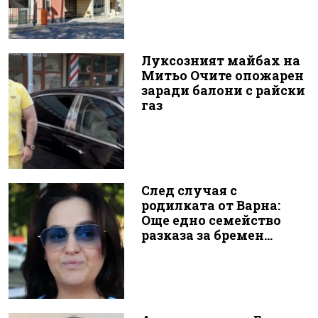
Луксозният майбах на
Митьо Очите опожарен
заради балони с райски
газ
След случая с
родилката от Варна:
Още едно семейство
разказа за бремен...