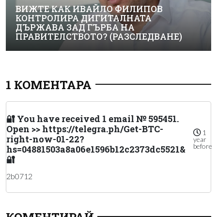
ВИЖТЕ КАК ИВАЙЛО ФИЛИПОВ
КОНТРОЛИРА ДИГИТАЛНАТА
ДЪРЖАВА ЗАД ГЪРБА НА
ПРАВИТЕЛСТВОТО? (РАЗСЛЕДВАНЕ)
1 КОМЕНТАРА
🔐 You have received 1 email № 595451.
Open >> https://telegra.ph/Get-BTC-
1
right-now-01-22?
year
before
hs=04881503a8a06e1596b12c2373dc5521&
🔐
2b0712
КОМЕНТИРАЙ