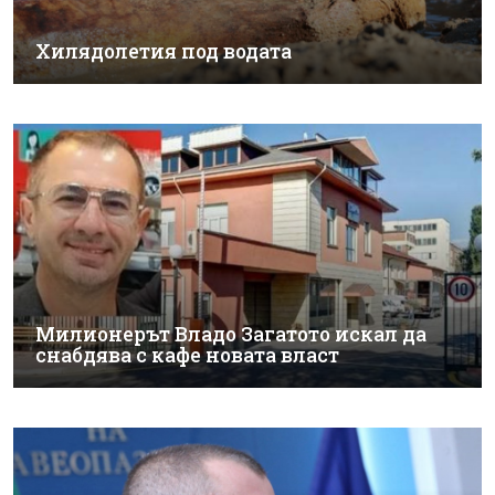
Хилядолетия под водата
Милионерът Владо Загатото искал да
снабдява с кафе новата власт